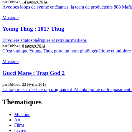
par DrNoze,
14 janvier 2014
Avec ses loops de synthé entêtantes, la team de producteurs 808 Mafia
Musique
Young Thug : 1017 Thug
Envolées stratosphériques et refrains martiens
par DrNoze,
8 janvier 2014
C’est vrai que Young Thug porte un nom plutôt générique et indolore da
Musique
Gucci Mane : Trap God 2
par DrNoze,
22 février 2013
La trap music c’est ce rap originaire d’Atlanta qui ne parle quasiment q
Thématiques
Musique
Art
Films
Livres