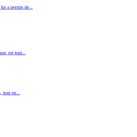
ui a permis de...
g, est tout...
 tout en...