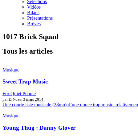
Sélections
Vidéos
Bilans
Présentations
Brèves
1017 Brick Squad
Tous les articles
Musique
Sweet Trap Music
For Quiet People
par DrNoze,
3 mars 2014
Une courte liste musicale (28mn) d’une douce trap music, relativement 
Musique
Young Thug : Danny Glover