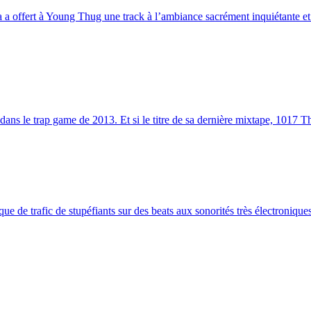
 a offert à Young Thug une track à l’ambiance sacrément inquiétante et l
ns le trap game de 2013. Et si le titre de sa dernière mixtape, 1017 Thu
ue de trafic de stupéfiants sur des beats aux sonorités très électroniques,