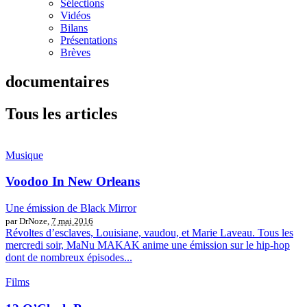
Sélections
Vidéos
Bilans
Présentations
Brèves
documentaires
Tous les articles
Musique
Voodoo In New Orleans
Une émission de Black Mirror
par DrNoze,
7 mai 2016
Révoltes d’esclaves, Louisiane, vaudou, et Marie Laveau. Tous les
mercredi soir, MaNu MAKAK anime une émission sur le hip-hop
dont de nombreux épisodes...
Films