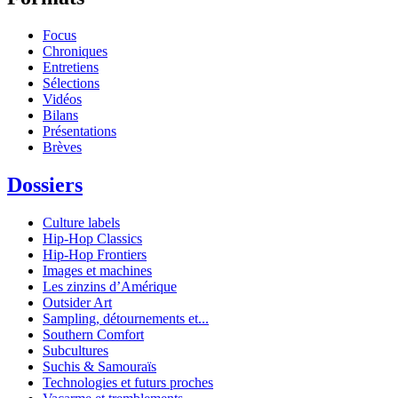
Focus
Chroniques
Entretiens
Sélections
Vidéos
Bilans
Présentations
Brèves
Dossiers
Culture labels
Hip-Hop Classics
Hip-Hop Frontiers
Images et machines
Les zinzins d’Amérique
Outsider Art
Sampling, détournements et...
Southern Comfort
Subcultures
Suchis & Samouraïs
Technologies et futurs proches