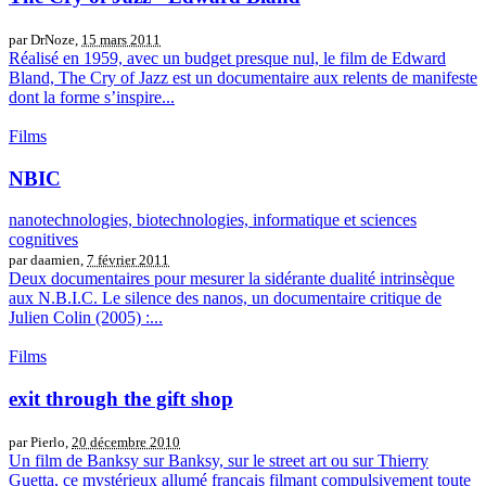
par DrNoze,
15 mars 2011
Réalisé en 1959, avec un budget presque nul, le film de Edward
Bland, The Cry of Jazz est un documentaire aux relents de manifeste
dont la forme s’inspire...
Films
NBIC
nanotechnologies, biotechnologies, informatique et sciences
cognitives
par daamien,
7 février 2011
Deux documentaires pour mesurer la sidérante dualité intrinsèque
aux N.B.I.C. Le silence des nanos, un documentaire critique de
Julien Colin (2005) :...
Films
exit through the gift shop
par Pierlo,
20 décembre 2010
Un film de Banksy sur Banksy, sur le street art ou sur Thierry
Guetta, ce mystérieux allumé français filmant compulsivement toute