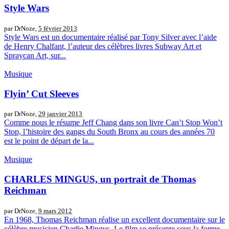
Style Wars
par DrNoze,
5 février 2013
Style Wars est un documentaire réalisé par Tony Silver avec l’aide
de Henry Chalfant, l’auteur des célèbres livres Subway Art et
Spraycan Art, sur...
Musique
Flyin’ Cut Sleeves
par DrNoze,
29 janvier 2013
Comme nous le résume Jeff Chang dans son livre Can’t Stop Won’t
Stop, l’histoire des gangs du South Bronx au cours des années 70
est le point de départ de la...
Musique
CHARLES MINGUS, un portrait de Thomas
Reichman
par DrNoze,
9 mars 2012
En 1968, Thomas Reichman réalise un excellent documentaire sur le
célèbre musicien Charlie Mingus. Le film se présente sous la forme