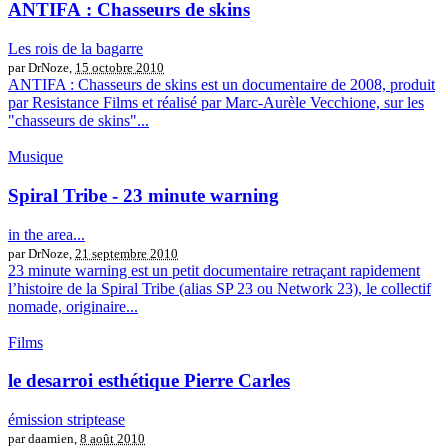
ANTIFA : Chasseurs de skins
Les rois de la bagarre
par DrNoze,
15 octobre 2010
ANTIFA : Chasseurs de skins est un documentaire de 2008, produit
par Resistance Films et réalisé par Marc-Aurèle Vecchione, sur les
"chasseurs de skins"...
Musique
Spiral Tribe - 23 minute warning
in the area...
par DrNoze,
21 septembre 2010
23 minute warning est un petit documentaire retraçant rapidement
l’histoire de la Spiral Tribe (alias SP 23 ou Network 23), le collectif
nomade, originaire...
Films
le desarroi esthétique Pierre Carles
émission striptease
par daamien,
8 août 2010