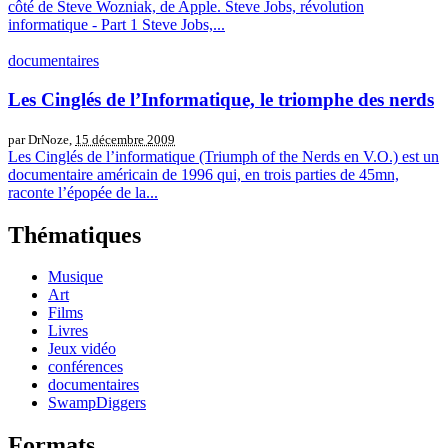
côté de Steve Wozniak, de Apple. Steve Jobs, révolution
informatique - Part 1 Steve Jobs,...
documentaires
Les Cinglés de l’Informatique, le triomphe des nerds
par DrNoze,
15 décembre 2009
Les Cinglés de l’informatique (Triumph of the Nerds en V.O.) est un
documentaire américain de 1996 qui, en trois parties de 45mn,
raconte l’épopée de la...
Thématiques
Musique
Art
Films
Livres
Jeux vidéo
conférences
documentaires
SwampDiggers
Formats