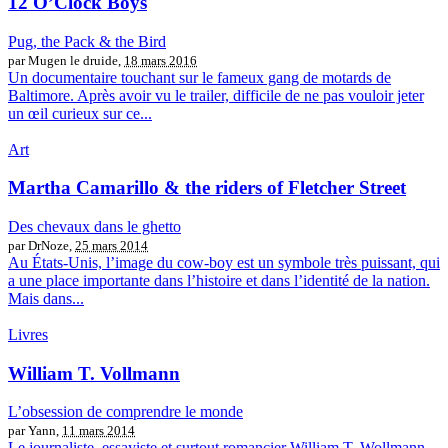
12 O’Clock Boys
Pug, the Pack & the Bird
par Mugen le druide,
18 mars 2016
Un documentaire touchant sur le fameux gang de motards de
Baltimore. Après avoir vu le trailer, difficile de ne pas vouloir jeter
un œil curieux sur ce...
Art
Martha Camarillo & the riders of Fletcher Street
Des chevaux dans le ghetto
par DrNoze,
25 mars 2014
Au États-Unis, l’image du cow-boy est un symbole très puissant, qui
a une place importante dans l’histoire et dans l’identité de la nation.
Mais dans...
Livres
William T. Vollmann
L’obsession de comprendre le monde
par Yann,
11 mars 2014
Le journaliste, essayiste et surtout romancier William T. Wollmann