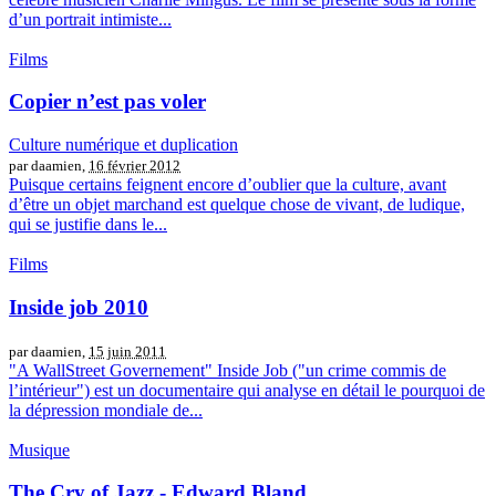
d’un portrait intimiste...
Films
Copier n’est pas voler
Culture numérique et duplication
par daamien,
16 février 2012
Puisque certains feignent encore d’oublier que la culture, avant
d’être un objet marchand est quelque chose de vivant, de ludique,
qui se justifie dans le...
Films
Inside job 2010
par daamien,
15 juin 2011
"A WallStreet Governement" Inside Job ("un crime commis de
l’intérieur") est un documentaire qui analyse en détail le pourquoi de
la dépression mondiale de...
Musique
The Cry of Jazz - Edward Bland