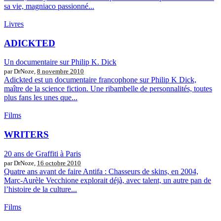
sa vie, magniaco passionné...
Livres
ADICKTED
Un documentaire sur Philip K. Dick
par DrNoze,
8 novembre 2010
Adickted est un documentaire francophone sur Philip K Dick,
maître de la science fiction. Une ribambelle de personnalités, toutes
plus fans les unes que...
Films
WRITERS
20 ans de Graffiti à Paris
par DrNoze,
16 octobre 2010
Quatre ans avant de faire Antifa : Chasseurs de skins, en 2004,
Marc-Aurèle Vecchione explorait déjà, avec talent, un autre pan de
l’histoire de la culture...
Films