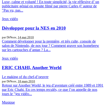
Luxe, calme et volupté ! En toute simplicité, la vie réflexive d’ un
publicitaire génial en retraite filmé par pierre Carles (l’ auteur de
"Pas vu, pas...
Jeux vidéo
Développer pour la NES en 2010
par DrNoze,
14 mai 2010
Comment développer pour la première, et très culte, console de
salon de Nintendo, de nos jour ? Comment graver son homebrew
sur les cartouches d’antan ? La...
Jeux vidéo
ERIC CHAHI, Another World
Le making of du chef-d’oeuvre
par DrNoze,
18 mars 2010
Retour sur Another World, le jeu d’aventure créé entre 1989 et 1991
par Eric Chahi. En ces temps reculés, ce que l’on appelle de nos
jours le "jeu vidéo...
Musique