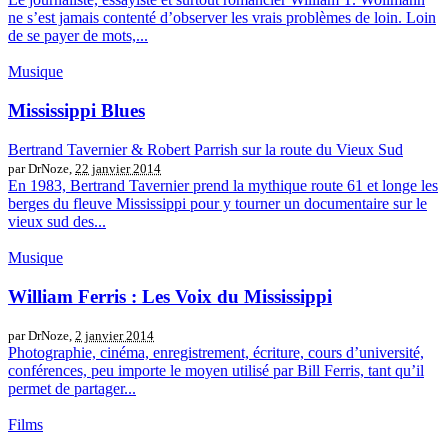
ne s’est jamais contenté d’observer les vrais problèmes de loin. Loin
de se payer de mots,...
Musique
Mississippi Blues
Bertrand Tavernier & Robert Parrish sur la route du Vieux Sud
par DrNoze,
22 janvier 2014
En 1983, Bertrand Tavernier prend la mythique route 61 et longe les
berges du fleuve Mississippi pour y tourner un documentaire sur le
vieux sud des...
Musique
William Ferris : Les Voix du Mississippi
par DrNoze,
2 janvier 2014
Photographie, cinéma, enregistrement, écriture, cours d’université,
conférences, peu importe le moyen utilisé par Bill Ferris, tant qu’il
permet de partager...
Films