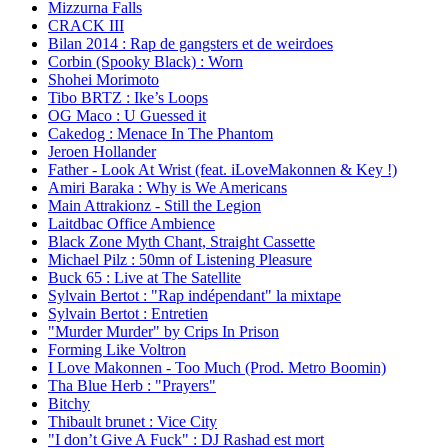
Mizzurna Falls
CRACK III
Bilan 2014 : Rap de gangsters et de weirdoes
Corbin (Spooky Black) : Worn
Shohei Morimoto
Tibo BRTZ : Ike’s Loops
OG Maco : U Guessed it
Cakedog : Menace In The Phantom
Jeroen Hollander
Father - Look At Wrist (feat. iLoveMakonnen & Key !)
Amiri Baraka : Why is We Americans
Main Attrakionz - Still the Legion
Laitdbac Office Ambience
Black Zone Myth Chant, Straight Cassette
Michael Pilz : 50mn of Listening Pleasure
Buck 65 : Live at The Satellite
Sylvain Bertot : "Rap indépendant" la mixtape
Sylvain Bertot : Entretien
"Murder Murder" by Crips In Prison
Forming Like Voltron
I Love Makonnen - Too Much (Prod. Metro Boomin)
Tha Blue Herb : "Prayers"
Bitchy
Thibault brunet : Vice City
"I don’t Give A Fuck" : DJ Rashad est mort