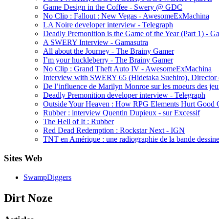
Game Design in the Coffee - Swery @ GDC
No Clip : Fallout : New Vegas - AwesomeExMachina
LA Noire developer interview - Telegraph
Deadly Premonition is the Game of the Year (Part 1) - 
A SWERY Interview - Gamasutra
All about the Journey - The Brainy Gamer
I’m your huckleberry - The Brainy Gamer
No Clip : Grand Theft Auto IV - AwesomeExMachina
Interview with SWERY 65 (Hidetaka Suehiro), Director
De l’influence de Marilyn Monroe sur les moeurs des jeun
Deadly Premonition developer interview - Telegraph
Outside Your Heaven : How RPG Elements Hurt Good 
Rubber : interview Quentin Dupieux - sur Excessif
The Hell of It : Rubber
Red Dead Redemption : Rockstar Next - IGN
TNT en Amérique : une radiographie de la bande dessine
Sites Web
SwampDiggers
Dirt Noze