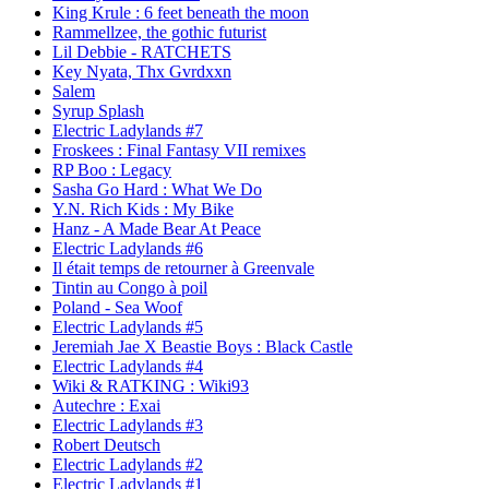
King Krule : 6 feet beneath the moon
Rammellzee, the gothic futurist
Lil Debbie - RATCHETS
Key Nyata, Thx Gvrdxxn
Salem
Syrup Splash
Electric Ladylands #7
Froskees : Final Fantasy VII remixes
RP Boo : Legacy
Sasha Go Hard : What We Do
Y.N. Rich Kids : My Bike
Hanz - A Made Bear At Peace
Electric Ladylands #6
Il était temps de retourner à Greenvale
Tintin au Congo à poil
Poland - Sea Woof
Electric Ladylands #5
Jeremiah Jae X Beastie Boys : Black Castle
Electric Ladylands #4
Wiki & RATKING : Wiki93
Autechre : Exai
Electric Ladylands #3
Robert Deutsch
Electric Ladylands #2
Electric Ladylands #1