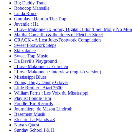
Big Daddy Trane
Robocop Marseille
Linda Roux
Gunplay : Ham In The Trap
Juvenile : Ha
I Love Makonnen x Sonny Digital : I don’t Sell Molly No Mor
Martha Camarillo & the riders of Fletcher Street
CRACK - A Lost Juke-Footwork Compilation
Sweet Footwork Steps
Skitz dance
Sweet Trap Music
Da Devil’s Playground
I Love Makonnen : Entretien
I Love Makonnen : Interview (english version)
Mississippi Blues
Young Thug : Danny Glover
Little Brother : Atari 2600
William Ferris : Les Voix du Mississippi
Playlist Fondle ’Em
Fondle ’Em Records
Journalière, de Mason Lindroth
Basement Musik
Electric Ladylands #8
Naya’s Quest
Sunday School I & II