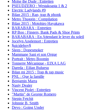
Moïse the Dude : Entretien
PSEUDZERO : Westakoasta 1 & 2
Electric Ladylands #9
Bilan 2015 : Rap, trap & phonk
Metro Thuggin : Compilation
Bilan 2015 : Motohiro Hayakawa
BARABARA : Entretien
RP Boo : Fingers, Bank Pads & Shoe Prints
BARABARA : En Attendant le lever du soleil
Jocelyn Anglemort : Entretien
$uicideboy$
Sleep : Dopesmoker
Mammane Sani et son Orgue
Portrait : Metro Boomin
Tonnerre Mécanique - EIXA LAG
Dareda : Eilian Buluesu
Bilan mi 2015 : Trap & rap music
PNL : Que la famille
Benjamin Marra
Nasty Dealer
Vincent Piolet : Entretien
"Martin" de George Romero
Stepin Fetchit
Johnnie B. Smith
Devo : Going Under