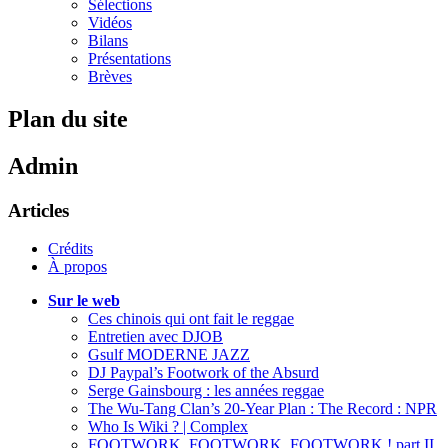
Sélections
Vidéos
Bilans
Présentations
Brèves
Plan du site
Admin
Articles
Crédits
À propos
Sur le web
Ces chinois qui ont fait le reggae
Entretien avec DJOB
Gsulf MODERNE JAZZ
DJ Paypal’s Footwork of the Absurd
Serge Gainsbourg : les années reggae
The Wu-Tang Clan’s 20-Year Plan : The Record : NPR
Who Is Wiki ? | Complex
FOOTWORK, FOOTWORK, FOOTWORK ! part II