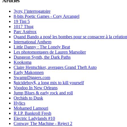
Articles
3улу, l’interrogatoire
8-bits Poetic Games - Cory Arcangel
19 Tini 5
1017 Thug
Parc Astérox
Quand Bando a posé les bombes pour se consacrer à la création
International Anthem
Little Danny : The Lonely Beat
Les photomontages de Lauren Marsolier
Dungeon Synth, the Dark Paths
Kookoma
Claire Hentschker, averages Grand Theft Auto
Early Makonnen
SwampDiggers.com
$uicideboy$, a long mix to kill yourself
Voodoo In New Orleans
Jump Blues & early rock and roll
Orchids to Dusk
Hylics
Mohamed Lamouri
R.I.P. Bankroll Fresh
Electric Ladylands #10
Conway The Machine - Reject 2