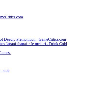
GameCritics.com
 of Deadly Premonition - GameCritics.com
es Japanisthanais : le mekuri - Drink Cold
Games.
 - du9