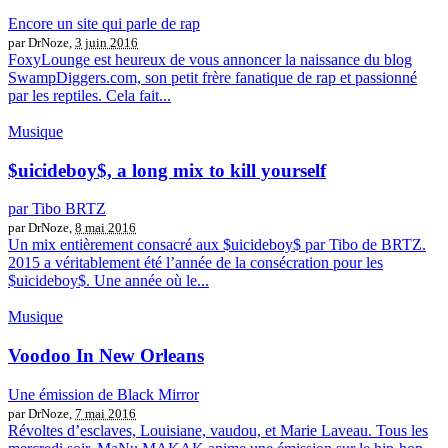
Encore un site qui parle de rap
par DrNoze,
3 juin 2016
FoxyLounge est heureux de vous annoncer la naissance du blog
SwampDiggers.com, son petit frère fanatique de rap et passionné
par les reptiles. Cela fait...
Musique
$uicideboy$, a long mix to kill yourself
par Tibo BRTZ
par DrNoze,
8 mai 2016
Un mix entièrement consacré aux $uicideboy$ par Tibo de BRTZ.
2015 a véritablement été l’année de la consécration pour les
$uicideboy$. Une année où le...
Musique
Voodoo In New Orleans
Une émission de Black Mirror
par DrNoze,
7 mai 2016
Révoltes d’esclaves, Louisiane, vaudou, et Marie Laveau. Tous les