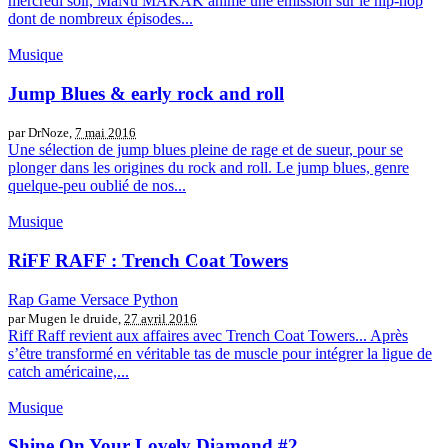
mercredi soir, MaNu MAKAK anime une émission sur le hip-hop
dont de nombreux épisodes...
Musique
Jump Blues & early rock and roll
par DrNoze,
7 mai 2016
Une sélection de jump blues pleine de rage et de sueur, pour se
plonger dans les origines du rock and roll. Le jump blues, genre
quelque-peu oublié de nos...
Musique
RiFF RAFF : Trench Coat Towers
Rap Game Versace Python
par Mugen le druide,
27 avril 2016
Riff Raff revient aux affaires avec Trench Coat Towers... Après
s’être transformé en véritable tas de muscle pour intégrer la ligue de
catch américaine,...
Musique
Shine On Your Lovely Diamond #2