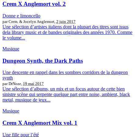
Crem X Anglemort vol. 2
Donne e limoncello
par Crem. & Jocelyn Anglemort,
2 juin 2017
Une sélection d’artistes italiens dont la plupart des titres sont issus
dela library music et de bandes originales des années 1970. Comme
le volume...
Musique
Dungeon Synth, the Dark Paths
Une descente en rappel dans les sombres corridors de la dungeon
synth
par DrNoze,
19 mai 2017
Une sélection d’albums, un mix et un focus autour de cette bien
sinistre scène qui serpente quelque part entre noise, ambient, black
metal, musique de jeux...
Musique
Crem X Anglemort Mix vol. 1
Une fille pour l’été