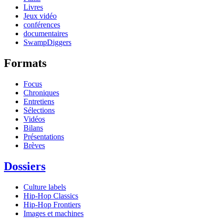
Livres
Jeux vidéo
conférences
documentaires
SwampDiggers
Formats
Focus
Chroniques
Entretiens
Sélections
Vidéos
Bilans
Présentations
Brèves
Dossiers
Culture labels
Hip-Hop Classics
Hip-Hop Frontiers
Images et machines