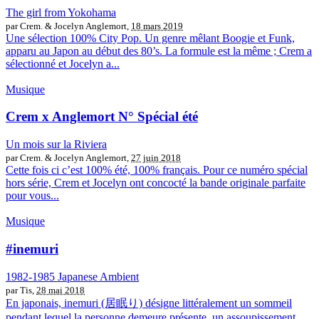
The girl from Yokohama
par Crem. & Jocelyn Anglemort,
18 mars 2019
Une sélection 100% City Pop. Un genre mêlant Boogie et Funk,
apparu au Japon au début des 80’s. La formule est la même ; Crem a
sélectionné et Jocelyn a...
Musique
Crem x Anglemort N° Spécial été
Un mois sur la Riviera
par Crem. & Jocelyn Anglemort,
27 juin 2018
Cette fois ci c’est 100% été, 100% français. Pour ce numéro spécial
hors série, Crem et Jocelyn ont concocté la bande originale parfaite
pour vous...
Musique
#inemuri
1982-1985 Japanese Ambient
par Tis,
28 mai 2018
En japonais, inemuri (居眠り) désigne littéralement un sommeil
pendant lequel la personne demeure présente, un assoupissement