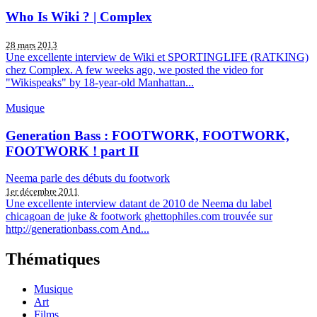
Who Is Wiki ? | Complex
28 mars 2013
Une excellente interview de Wiki et SPORTINGLIFE (RATKING)
chez Complex. A few weeks ago, we posted the video for
"Wikispeaks" by 18-year-old Manhattan...
Musique
Generation Bass : FOOTWORK, FOOTWORK,
FOOTWORK ! part II
Neema parle des débuts du footwork
1er décembre 2011
Une excellente interview datant de 2010 de Neema du label
chicagoan de juke & footwork ghettophiles.com trouvée sur
http://generationbass.com And...
Thématiques
Musique
Art
Films