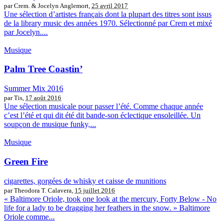
par Crem. & Jocelyn Anglemort,
25 avril 2017
Une sélection d’artistes français dont la plupart des titres sont issus
de la library music des années 1970. Sélectionné par Crem et mixé
par Jocelyn....
Musique
Palm Tree Coastin’
Summer Mix 2016
par Tis,
17 août 2016
Une sélection musicale pour passer l’été. Comme chaque année
c’est l’été et qui dit été dit bande-son éclectique ensoleillée. Un
soupçon de musique funky,...
Musique
Green Fire
cigarettes, gorgées de whisky et caisse de munitions
par Theodora T. Calavera,
15 juillet 2016
« Baltimore Oriole, took one look at the mercury, Forty Below - No
life for a lady to be dragging her feathers in the snow. » Baltimore
Oriole comme...