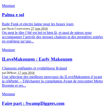
Musique
Palma e sol
Baile Funk et electro latine pour les beaux jours
par Oscar Courvoisier,
27 juin 2016
On peut le dire l’été est bel et bien là, et quoi de mieux pour
accompagner l’arrivée des grosses chaleurs et des premières soirées
en extérieur qu’une...
Musique
ILoveMakonnen : Early Makonnen
Chansons entêtantes et synthétiseur Roland
par DrNoze,
17 juin 2016
Une sélection des meilleurs morceaux du ILoveMakonnen d’avant
la célébrité. - Télécharger la compilation Avant de rencontrer Metro
Boomin et ses...
Musique
Faire part : SwampDiggers.com