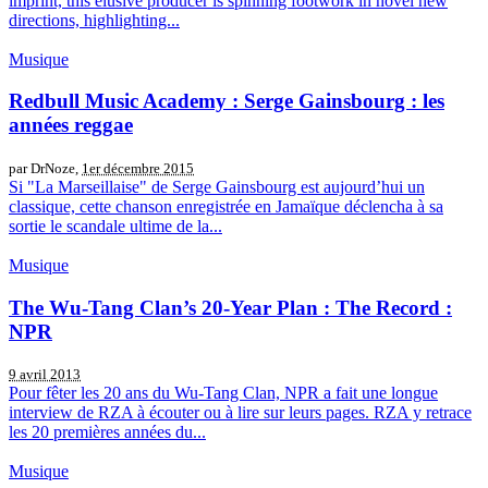
imprint, this elusive producer is spinning footwork in novel new
directions, highlighting...
Musique
Redbull Music Academy : Serge Gainsbourg : les
années reggae
par DrNoze,
1er décembre 2015
Si "La Marseillaise" de Serge Gainsbourg est aujourd’hui un
classique, cette chanson enregistrée en Jamaïque déclencha à sa
sortie le scandale ultime de la...
Musique
The Wu-Tang Clan’s 20-Year Plan : The Record :
NPR
9 avril 2013
Pour fêter les 20 ans du Wu-Tang Clan, NPR a fait une longue
interview de RZA à écouter ou à lire sur leurs pages. RZA y retrace
les 20 premières années du...
Musique