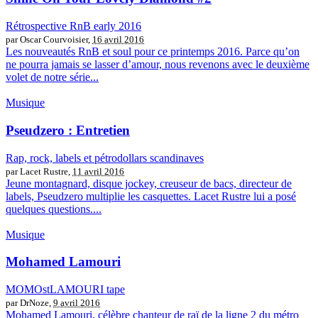
Rétrospective RnB early 2016
par Oscar Courvoisier,
16 avril 2016
Les nouveautés RnB et soul pour ce printemps 2016. Parce qu’on
ne pourra jamais se lasser d’amour, nous revenons avec le deuxième
volet de notre série...
Musique
Pseudzero : Entretien
Rap, rock, labels et pétrodollars scandinaves
par Lacet Rustre,
11 avril 2016
Jeune montagnard, disque jockey, creuseur de bacs, directeur de
labels, Pseudzero multiplie les casquettes. Lacet Rustre lui a posé
quelques questions....
Musique
Mohamed Lamouri
MOMOstLAMOURI tape
par DrNoze,
9 avril 2016
Mohamed Lamouri, célèbre chanteur de raï de la ligne 2 du métro