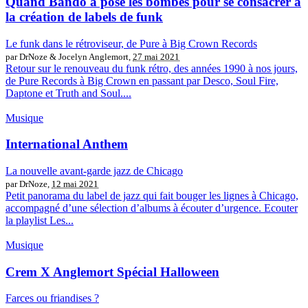
Quand Bando a posé les bombes pour se consacrer à
la création de labels de funk
Le funk dans le rétroviseur, de Pure à Big Crown Records
par DrNoze & Jocelyn Anglemort,
27 mai 2021
Retour sur le renouveau du funk rétro, des années 1990 à nos jours,
de Pure Records à Big Crown en passant par Desco, Soul Fire,
Daptone et Truth and Soul....
Musique
International Anthem
La nouvelle avant-garde jazz de Chicago
par DrNoze,
12 mai 2021
Petit panorama du label de jazz qui fait bouger les lignes à Chicago,
accompagné d’une sélection d’albums à écouter d’urgence. Ecouter
la playlist Les...
Musique
Crem X Anglemort Spécial Halloween
Farces ou friandises ?