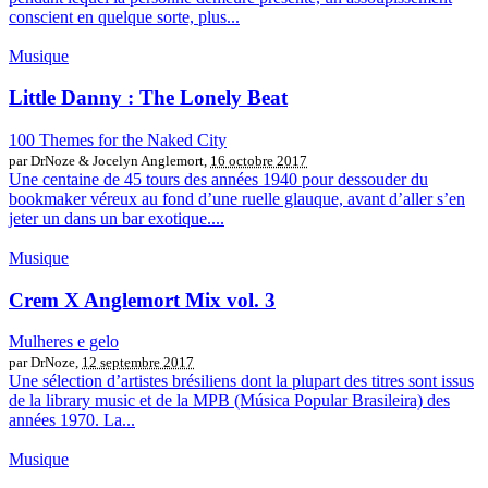
conscient en quelque sorte, plus...
Musique
Little Danny : The Lonely Beat
100 Themes for the Naked City
par DrNoze & Jocelyn Anglemort,
16 octobre 2017
Une centaine de 45 tours des années 1940 pour dessouder du
bookmaker véreux au fond d’une ruelle glauque, avant d’aller s’en
jeter un dans un bar exotique....
Musique
Crem X Anglemort Mix vol. 3
Mulheres e gelo
par DrNoze,
12 septembre 2017
Une sélection d’artistes brésiliens dont la plupart des titres sont issus
de la library music et de la MPB (Música Popular Brasileira) des
années 1970. La...
Musique