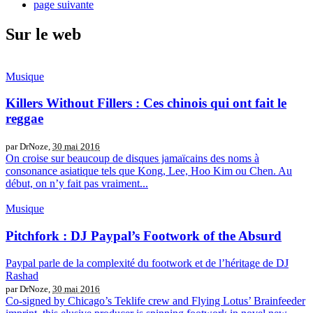
page suivante
Sur le web
Musique
Killers Without Fillers : Ces chinois qui ont fait le
reggae
par DrNoze,
30 mai 2016
On croise sur beaucoup de disques jamaïcains des noms à
consonance asiatique tels que Kong, Lee, Hoo Kim ou Chen. Au
début, on n’y fait pas vraiment...
Musique
Pitchfork : DJ Paypal’s Footwork of the Absurd
Paypal parle de la complexité du footwork et de l’héritage de DJ
Rashad
par DrNoze,
30 mai 2016
Co-signed by Chicago’s Teklife crew and Flying Lotus’ Brainfeeder