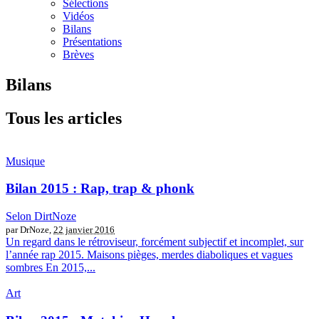
Sélections
Vidéos
Bilans
Présentations
Brèves
Bilans
Tous les articles
Musique
Bilan 2015 : Rap, trap & phonk
Selon DirtNoze
par DrNoze,
22 janvier 2016
Un regard dans le rétroviseur, forcément subjectif et incomplet, sur
l’année rap 2015. Maisons pièges, merdes diaboliques et vagues
sombres En 2015,...
Art