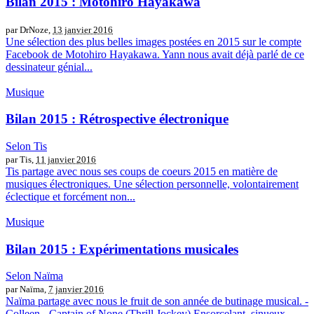
Bilan 2015 : Motohiro Hayakawa
par DrNoze,
13 janvier 2016
Une sélection des plus belles images postées en 2015 sur le compte
Facebook de Motohiro Hayakawa. Yann nous avait déjà parlé de ce
dessinateur génial...
Musique
Bilan 2015 : Rétrospective électronique
Selon Tis
par Tis,
11 janvier 2016
Tis partage avec nous ses coups de coeurs 2015 en matière de
musiques électroniques. Une sélection personnelle, volontairement
éclectique et forcément non...
Musique
Bilan 2015 : Expérimentations musicales
Selon Naïma
par Naïma,
7 janvier 2016
Naïma partage avec nous le fruit de son année de butinage musical. -
Colleen - Captain of None (Thrill Jockey) Ensorcelant, sinueux,