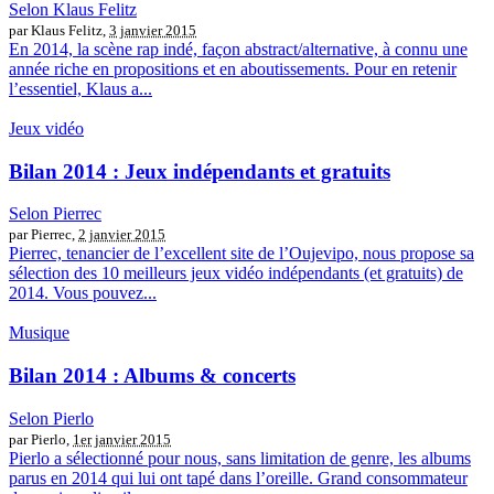
Selon Klaus Felitz
par Klaus Felitz,
3 janvier 2015
En 2014, la scène rap indé, façon abstract/alternative, à connu une
année riche en propositions et en aboutissements. Pour en retenir
l’essentiel, Klaus a...
Jeux vidéo
Bilan 2014 : Jeux indépendants et gratuits
Selon Pierrec
par Pierrec,
2 janvier 2015
Pierrec, tenancier de l’excellent site de l’Oujevipo, nous propose sa
sélection des 10 meilleurs jeux vidéo indépendants (et gratuits) de
2014. Vous pouvez...
Musique
Bilan 2014 : Albums & concerts
Selon Pierlo
par Pierlo,
1er janvier 2015
Pierlo a sélectionné pour nous, sans limitation de genre, les albums
parus en 2014 qui lui ont tapé dans l’oreille. Grand consommateur