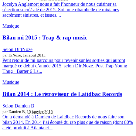
Jocelyn Anglemort nous a fait l’honneur de nous cuisiner sa
sélection sucré/salé de 2015. Soit une ribambelle de mixtapes
sacrément sinistres, et issues,...
Musique
Bilan mi 2015 : Trap & rap music
Selon DirtNoze
par DrNoze,
1er août 2015
Petit retour de mi-parcours pour revenir sur les sorties qui auront
marqué ce début d’année 2015, selon DirtNoze. Post Trap Young
Thug - Barter 6 La...
Musique
Bilan 2014 : Le rétroviseur de Laitdbac Records
Selon Damien B
par Damien B,
15 janvier 2015
On a demandé à Damien de Laitdbac Records de nous faire son
bilan 2014. En 2014 j’ai écouté du rap plus que de raison (dont 80%
a été produit à Atlanta et...