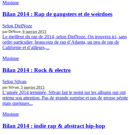
Musique
Bilan 2014 : Rap de gangsters et de weirdoes
Selon DirtNoze
par DrNoze,
6 janvier 2015
Le meilleur du rap de 2014, selon DirtNoze. On trouvera ici, sans
ordre particulier, beaucoup de rap d’Atlanta, un peu de rap de
Californie et d’ailleurs,...
Musique
Bilan 2014 : Rock & electro
Selon Silvan
par Silvan,
5 janvier 2015
L’année 2014 terminée, Silvan fait le point sur les albums qui ont
retenu son attention. Pas de grande surprise et pas de grosse pépite
mais quelques...
Musique
Bilan 2014 : indie rap & abstract hip-hop