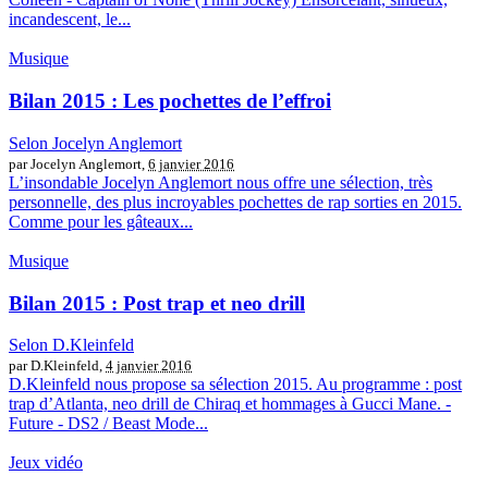
incandescent, le...
Musique
Bilan 2015 : Les pochettes de l’effroi
Selon Jocelyn Anglemort
par Jocelyn Anglemort,
6 janvier 2016
L’insondable Jocelyn Anglemort nous offre une sélection, très
personnelle, des plus incroyables pochettes de rap sorties en 2015.
Comme pour les gâteaux...
Musique
Bilan 2015 : Post trap et neo drill
Selon D.Kleinfeld
par D.Kleinfeld,
4 janvier 2016
D.Kleinfeld nous propose sa sélection 2015. Au programme : post
trap d’Atlanta, neo drill de Chiraq et hommages à Gucci Mane. -
Future - DS2 / Beast Mode...
Jeux vidéo