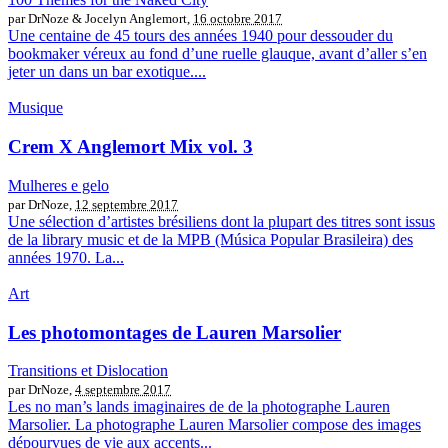
par DrNoze & Jocelyn Anglemort,
16 octobre 2017
Une centaine de 45 tours des années 1940 pour dessouder du
bookmaker véreux au fond d’une ruelle glauque, avant d’aller s’en
jeter un dans un bar exotique....
Musique
Crem X Anglemort Mix vol. 3
Mulheres e gelo
par DrNoze,
12 septembre 2017
Une sélection d’artistes brésiliens dont la plupart des titres sont issus
de la library music et de la MPB (Música Popular Brasileira) des
années 1970. La...
Art
Les photomontages de Lauren Marsolier
Transitions et Dislocation
par DrNoze,
4 septembre 2017
Les no man’s lands imaginaires de de la photographe Lauren
Marsolier. La photographe Lauren Marsolier compose des images
dépourvues de vie aux accents...