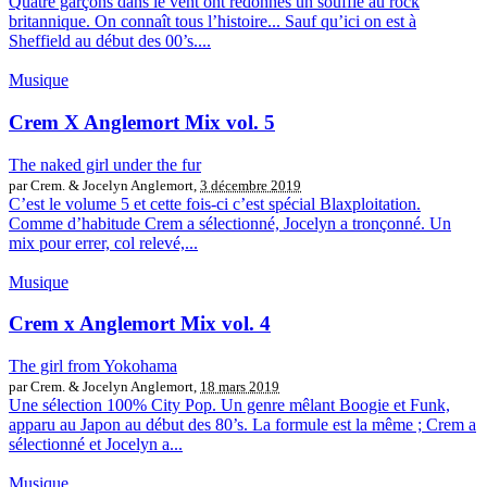
Quatre garçons dans le vent ont redonnés un souffle au rock
britannique. On connaît tous l’histoire... Sauf qu’ici on est à
Sheffield au début des 00’s....
Musique
Crem X Anglemort Mix vol. 5
The naked girl under the fur
par Crem. & Jocelyn Anglemort,
3 décembre 2019
C’est le volume 5 et cette fois-ci c’est spécial Blaxploitation.
Comme d’habitude Crem a sélectionné, Jocelyn a tronçonné. Un
mix pour errer, col relevé,...
Musique
Crem x Anglemort Mix vol. 4
The girl from Yokohama
par Crem. & Jocelyn Anglemort,
18 mars 2019
Une sélection 100% City Pop. Un genre mêlant Boogie et Funk,
apparu au Japon au début des 80’s. La formule est la même ; Crem a
sélectionné et Jocelyn a...
Musique