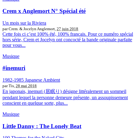
Crem x Anglemort N° Spécial été
Un mois sur la Riviera
par Crem. & Jocelyn Anglemort,
27 juin 2018
Cette fois ci c’est 100% été, 100% français. Pour ce numéro spécial
hors série, Crem et Jocelyn ont concocté la bande originale parfaite
pour vous...
Musique
#inemuri
1982-1985 Japanese Ambient
par Tis,
28 mai 2018
En japonais, inemuri (居眠り) désigne littéralement un sommeil
pendant lequel la personne demeure présente, un assoupissement
conscient en quelque sorte, plus...
Musique
Little Danny : The Lonely Beat
100 Themes for the Naked City