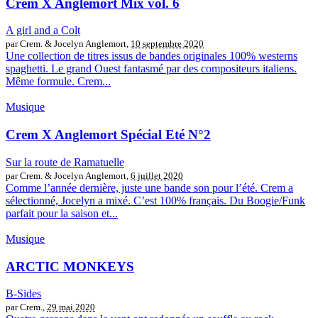
Crem X Anglemort Mix vol. 6
A girl and a Colt
par Crem. & Jocelyn Anglemort,
10 septembre 2020
Une collection de titres issus de bandes originales 100% westerns
spaghetti. Le grand Ouest fantasmé par des compositeurs italiens.
Même formule. Crem...
Musique
Crem X Anglemort Spécial Eté N°2
Sur la route de Ramatuelle
par Crem. & Jocelyn Anglemort,
6 juillet 2020
Comme l’année dernière, juste une bande son pour l’été. Crem a
sélectionné, Jocelyn a mixé. C’est 100% français. Du Boogie/Funk
parfait pour la saison et...
Musique
ARCTIC MONKEYS
B-Sides
par Crem.,
29 mai 2020