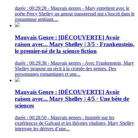
durée : 00:29:28 - Mauvais genres - Mary entretient avec le
poète Percy Shelley un amour transgressif qui s’inscrit dans le
romantique ambiant....
Mauvais Genre : [DÉCOUVERTE] Avoir
raison avec... Mary Shelley | 3/5 · Frankenstein,
le premier-né de la science fiction
durée : 00:29:38 - Mauvais genres - Avec Frankenstein, Mary
Shelley propose un récit à la croisée des genres. Des
personnages romantiques et une...
Mauvais Genre : [DÉCOUVERTE] Avoir
raison avec... Mary Shelley | 4/5 · Une bête de
sciences
durée : 00:28:50 - Mauvais genres - Inspirée par les
expériences de Galvani et les théories vitalistes, Mary Shelley
interroge les dérives d’une...