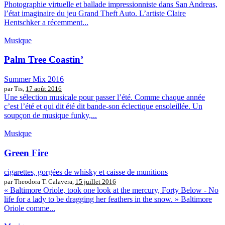
Photographie virtuelle et ballade impressionniste dans San Andreas,
l’état imaginaire du jeu Grand Theft Auto. L’artiste Claire
Hentschker a récemment...
Musique
Palm Tree Coastin’
Summer Mix 2016
par Tis,
17 août 2016
Une sélection musicale pour passer l’été. Comme chaque année
c’est l’été et qui dit été dit bande-son éclectique ensoleillée. Un
soupçon de musique funky,...
Musique
Green Fire
cigarettes, gorgées de whisky et caisse de munitions
par Theodora T. Calavera,
15 juillet 2016
« Baltimore Oriole, took one look at the mercury, Forty Below - No
life for a lady to be dragging her feathers in the snow. » Baltimore
Oriole comme...