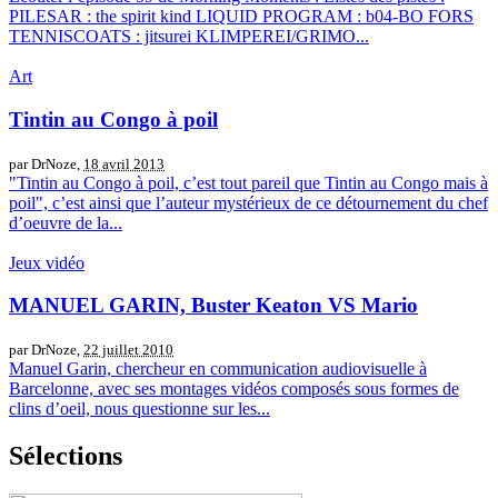
PILESAR : the spirit kind LIQUID PROGRAM : b04-BO FORS
TENNISCOATS : jitsurei KLIMPEREI/GRIMO...
Art
Tintin au Congo à poil
par DrNoze,
18 avril 2013
"Tintin au Congo à poil, c’est tout pareil que Tintin au Congo mais à
poil", c’est ainsi que l’auteur mystérieux de ce détournement du chef
d’oeuvre de la...
Jeux vidéo
MANUEL GARIN, Buster Keaton VS Mario
par DrNoze,
22 juillet 2010
Manuel Garin, chercheur en communication audiovisuelle à
Barcelonne, avec ses montages vidéos composés sous formes de
clins d’oeil, nous questionne sur les...
Sélections