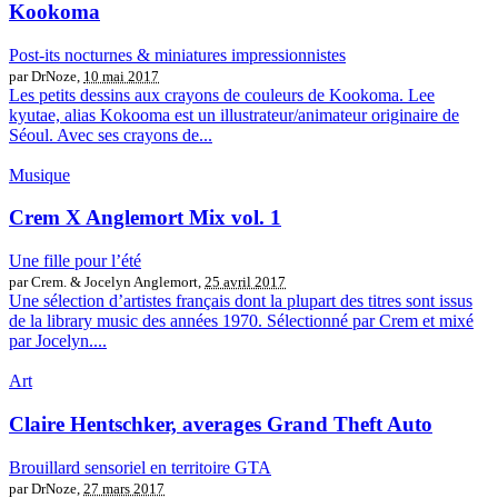
Kookoma
Post-its nocturnes & miniatures impressionnistes
par DrNoze,
10 mai 2017
Les petits dessins aux crayons de couleurs de Kookoma. Lee
kyutae, alias Kokooma est un illustrateur/animateur originaire de
Séoul. Avec ses crayons de...
Musique
Crem X Anglemort Mix vol. 1
Une fille pour l’été
par Crem. & Jocelyn Anglemort,
25 avril 2017
Une sélection d’artistes français dont la plupart des titres sont issus
de la library music des années 1970. Sélectionné par Crem et mixé
par Jocelyn....
Art
Claire Hentschker, averages Grand Theft Auto
Brouillard sensoriel en territoire GTA
par DrNoze,
27 mars 2017