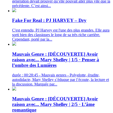
génération devait prouver qu’elle pouvait aller plus vite que la
précédente. C’est ainsi...
Fake For Real : PJ HARVEY – Dry
C'est entendu, PJ Harvey est l'une des plus grandes. Elle aura
sorti bien des classiques le long de sa très riche carrière.
Cependant, porté par la...
Mauvais Genre : [DÉCOUVERTE] Avoir
raison avec... Mary Shelley | 1/5 · Penser à
l’ombre des Lumières
durée : 00:28:45 - Mauvais genres - Polyglotte, érudite,
autodidacte, Mary Shelley s’éduque par l’écoute, la lecture et
la discussion. Marquée par...
Mauvais Genre : [DÉCOUVERTE] Avoir
raison avec... Mary Shelley | 2/5 · L’âme
romantique