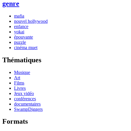
genre
mafia
nouvel hollywood
enfance
yokai
épouvante
puzzle
cinéma muet
Thématiques
Musique
Art
Films
Livres
Jeux vidéo
conférences
documentaires
SwampDiggers
Formats