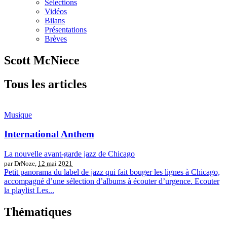
Sélections
Vidéos
Bilans
Présentations
Brèves
Scott McNiece
Tous les articles
Musique
International Anthem
La nouvelle avant-garde jazz de Chicago
par DrNoze,
12 mai 2021
Petit panorama du label de jazz qui fait bouger les lignes à Chicago,
accompagné d’une sélection d’albums à écouter d’urgence. Ecouter
la playlist Les...
Thématiques