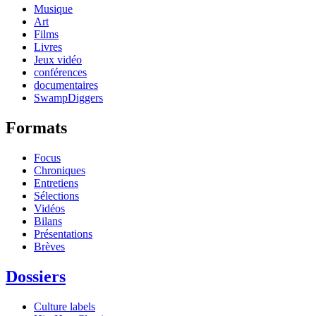
Musique
Art
Films
Livres
Jeux vidéo
conférences
documentaires
SwampDiggers
Formats
Focus
Chroniques
Entretiens
Sélections
Vidéos
Bilans
Présentations
Brèves
Dossiers
Culture labels