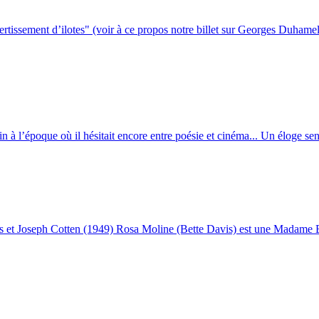
rtissement d’ilotes" (voir à ce propos notre billet sur Georges Duhamel),
in à l’époque où il hésitait encore entre poésie et cinéma... Un éloge sen
 et Joseph Cotten (1949) Rosa Moline (Bette Davis) est une Madame B