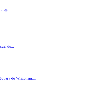
 les...
suel du...
ovary du Wisconsin....