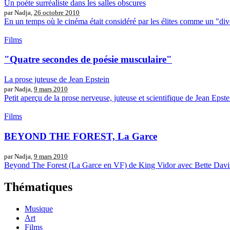
Un poète surréaliste dans les salles obscures
par Nadja,
26 octobre 2010
En un temps où le cinéma était considéré par les élites comme un "dive
Films
"Quatre secondes de poésie musculaire"
La prose juteuse de Jean Epstein
par Nadja,
9 mars 2010
Petit aperçu de la prose nerveuse, juteuse et scientifique de Jean Epste
Films
BEYOND THE FOREST, La Garce
par Nadja,
9 mars 2010
Beyond The Forest (La Garce en VF) de King Vidor avec Bette Davis
Thématiques
Musique
Art
Films