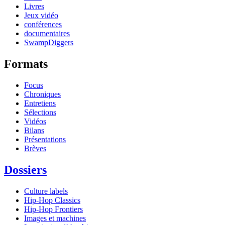
Livres
Jeux vidéo
conférences
documentaires
SwampDiggers
Formats
Focus
Chroniques
Entretiens
Sélections
Vidéos
Bilans
Présentations
Brèves
Dossiers
Culture labels
Hip-Hop Classics
Hip-Hop Frontiers
Images et machines