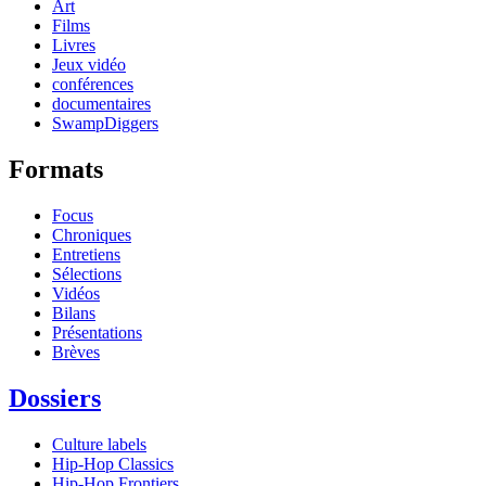
Art
Films
Livres
Jeux vidéo
conférences
documentaires
SwampDiggers
Formats
Focus
Chroniques
Entretiens
Sélections
Vidéos
Bilans
Présentations
Brèves
Dossiers
Culture labels
Hip-Hop Classics
Hip-Hop Frontiers