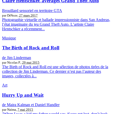
Claire Hentschker, averages Grand Theft Auto
Brouillard sensoriel en territoire GTA
par DrNoze,
27 mars 2017
Photographie virtuelle et ballade impressionniste dans San Andreas,
l’état imaginaire du jeu Grand Theft Auto. L’artiste Claire
Hentschker a récemment...
Musique
The Birth of Rock and Roll
de Jim Linderman
par Nicolas P.,
29 mai 2015
The Birth of Rock and Roll est une sélection de photos tirées de la
collection de Jim Linderman. Ce dernier n’est pas l’auteur des
images, collectées à...
Art
Hurry Up and Wait
de Maira Kalman et Daniel Handler
par Naïma,
7 mai 2015
’When I was a kid my father would say, if you get lost, don’t look