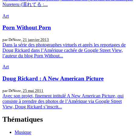
Nureteru (濡れてる :...
Art
Porn Without Porn
par DrNoze,
21 janvier 2013
Dans la série des photographes virtuels et après les reportages de
Doug Rickard dans l’Amérique cachée de Google Street View,
l’auteur du blog Porn Without...
Art
Doug Rickard : A New American Picture
par DrNoze,
25 mai 2011
Avec son projet, finement intitulé A New American Picture, qui
consiste à prendre des photos de l’Amérique via Google Street
View, Doug Rickard s’inscrit...
Thématiques
Musique