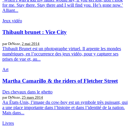
for me. Stay there. Stay there and I will find you. He’s gone now.’
Alliant...
Jeux vidéo
Thibault brunet : Vice City
par DrNoze,
2 mai 2014
Thibault Brunet est un photographe virtuel. Il arpente les mondes
numériques, en l’occurrence des jeux vidéo, pour y capturer ses
prises de vue et, au...
Art
Martha Camarillo & the riders of Fletcher Street
Des chevaux dans le ghetto
par DrNoze,
25 mars 2014
Au États-Unis, l’image du cow-boy est un symbole très puissant, qui
a une place importante dans l’histoire et dans l’identité de la nation.
Mais dans...
Livres