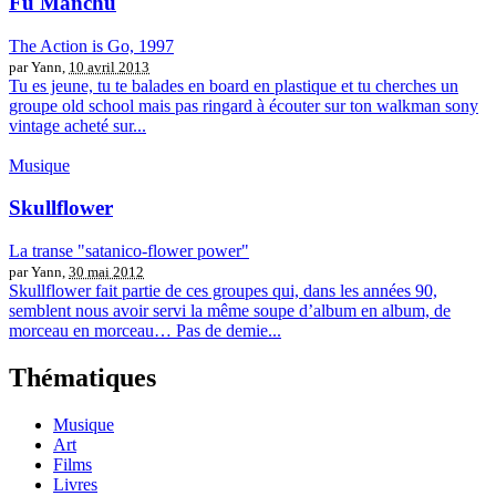
Fu Manchu
The Action is Go, 1997
par Yann,
10 avril 2013
Tu es jeune, tu te balades en board en plastique et tu cherches un
groupe old school mais pas ringard à écouter sur ton walkman sony
vintage acheté sur...
Musique
Skullflower
La transe "satanico-flower power"
par Yann,
30 mai 2012
Skullflower fait partie de ces groupes qui, dans les années 90,
semblent nous avoir servi la même soupe d’album en album, de
morceau en morceau… Pas de demie...
Thématiques
Musique
Art
Films
Livres