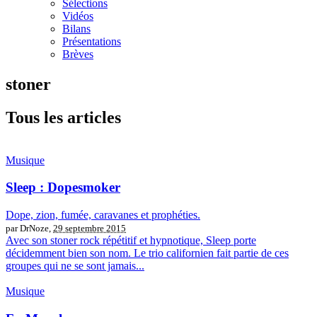
Sélections
Vidéos
Bilans
Présentations
Brèves
stoner
Tous les articles
Musique
Sleep : Dopesmoker
Dope, zion, fumée, caravanes et prophéties.
par DrNoze,
29 septembre 2015
Avec son stoner rock répétitif et hypnotique, Sleep porte
décidemment bien son nom. Le trio californien fait partie de ces
groupes qui ne se sont jamais...
Musique