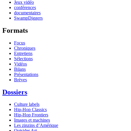
Jeux vidéo
conférences
documentaires
SwampDiggers
Formats
Focus
Chroniques
Entretiens
Sélections
Vidéos
Bilans
Présentations
Brèves
Dossiers
Culture labels
Hip-Hop Classics
Hip-Hop Frontiers
Images et machines
Les zinzins d’Amérique
Outsider Art