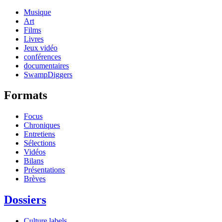
Musique
Art
Films
Livres
Jeux vidéo
conférences
documentaires
SwampDiggers
Formats
Focus
Chroniques
Entretiens
Sélections
Vidéos
Bilans
Présentations
Brèves
Dossiers
Culture labels