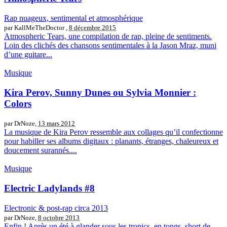
Rap nuageux, sentimental et atmosphérique
par KallMeTheDoctor ,
8 décembre 2015
Atmospheric Tears, une compilation de rap, pleine de sentiments.
Loin des clichés des chansons sentimentales à la Jason Mraz, muni
d’une guitare...
Musique
Kira Perov, Sunny Dunes ou Sylvia Monnier :
Colors
par DrNoze,
13 mars 2012
La musique de Kira Perov ressemble aux collages qu’il confectionne
pour habiller ses albums digitaux : planants, étranges, chaleureux et
doucement surannés....
Musique
Electric Ladylands #8
Electronic & post-rap circa 2013
par DrNoze,
8 octobre 2013
Enfin ! Après un été à glander sous les tropics, en tongs, short de