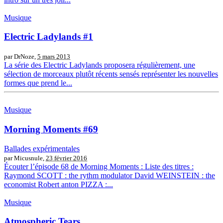
Musique
Electric Ladylands #1
par DrNoze,
5 mars 2013
La série des Electric Ladylands proposera régulièrement, une
sélection de morceaux plutôt récents sensés représenter les nouvelles
formes que prend le...
Musique
Morning Moments #69
Ballades expérimentales
par Micusnule,
23 février 2016
Écouter l’épisode 68 de Morning Moments : Liste des titres :
Raymond SCOTT : the rythm modulator David WEINSTEIN : the
economist Robert anton PIZZA :...
Musique
Atmospheric Tears