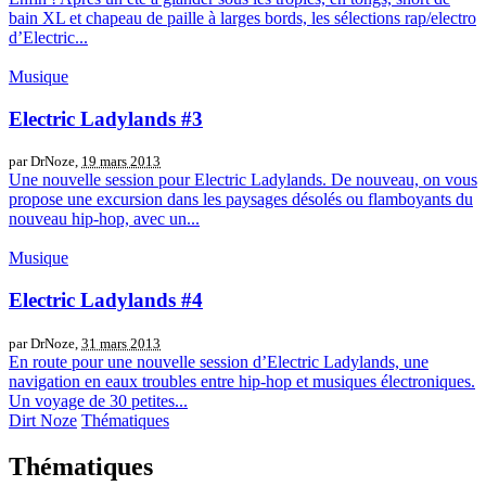
bain XL et chapeau de paille à larges bords, les sélections rap/electro
d’Electric...
Musique
Electric Ladylands #3
par DrNoze,
19 mars 2013
Une nouvelle session pour Electric Ladylands. De nouveau, on vous
propose une excursion dans les paysages désolés ou flamboyants du
nouveau hip-hop, avec un...
Musique
Electric Ladylands #4
par DrNoze,
31 mars 2013
En route pour une nouvelle session d’Electric Ladylands, une
navigation en eaux troubles entre hip-hop et musiques électroniques.
Un voyage de 30 petites...
Dirt Noze
Thématiques
Thématiques