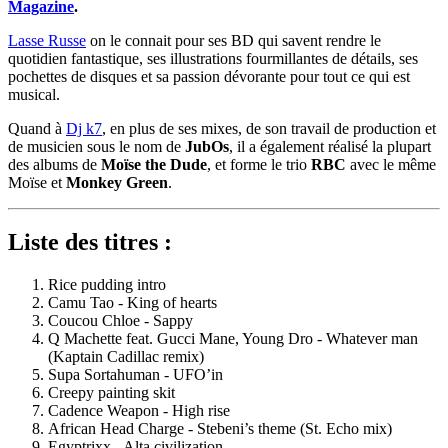
Magazine
.
Lasse Russe
on le connait pour ses BD qui savent rendre le
quotidien fantastique, ses illustrations fourmillantes de détails, ses
pochettes de disques et sa passion dévorante pour tout ce qui est
musical.
Quand à
Dj k7
, en plus de ses mixes, de son travail de production et
de musicien sous le nom de
JubOs
, il a également réalisé la plupart
des albums de
Moïse the Dude
, et forme le trio
RBC
avec le même
Moïse et
Monkey Green
.
Liste des titres :
Rice pudding intro
Camu Tao - King of hearts
Coucou Chloe - Sappy
Q Machette feat. Gucci Mane, Young Dro - Whatever man
(Kaptain Cadillac remix)
Supa Sortahuman - UFO’in
Creepy painting skit
Cadence Weapon - High rise
African Head Charge - Stebeni’s theme (St. Echo mix)
Egyptrixx - Alta civilization