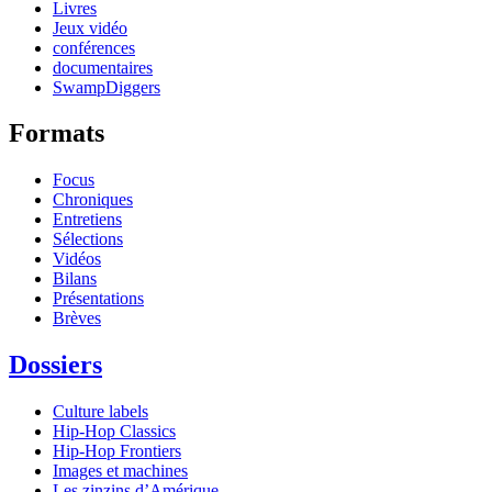
Livres
Jeux vidéo
conférences
documentaires
SwampDiggers
Formats
Focus
Chroniques
Entretiens
Sélections
Vidéos
Bilans
Présentations
Brèves
Dossiers
Culture labels
Hip-Hop Classics
Hip-Hop Frontiers
Images et machines
Les zinzins d’Amérique