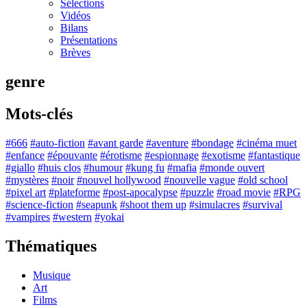
Sélections
Vidéos
Bilans
Présentations
Brèves
genre
Mots-clés
#666
#auto-fiction
#avant garde
#aventure
#bondage
#cinéma muet
#enfance
#épouvante
#érotisme
#espionnage
#exotisme
#fantastique
#giallo
#huis clos
#humour
#kung fu
#mafia
#monde ouvert
#mystères
#noir
#nouvel hollywood
#nouvelle vague
#old school
#pixel art
#plateforme
#post-apocalypse
#puzzle
#road movie
#RPG
#science-fiction
#seapunk
#shoot them up
#simulacres
#survival
#vampires
#western
#yokai
Thématiques
Musique
Art
Films