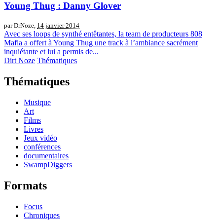
Young Thug : Danny Glover
par DrNoze,
14 janvier 2014
Avec ses loops de synthé entêtantes, la team de producteurs 808
Mafia a offert à Young Thug une track à l’ambiance sacrément
inquiétante et lui a permis de...
Dirt Noze
Thématiques
Thématiques
Musique
Art
Films
Livres
Jeux vidéo
conférences
documentaires
SwampDiggers
Formats
Focus
Chroniques