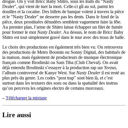
drogue. On y voit Bricc Baby Shitro, sous les traits du "Nasty
Dealer", qui vient de tuer la mort. Celle-ci gît au sol, parmi les
douilles et la cocaïne. Des billets de banque volent à travers la pièce
et le "Nasty Dealer" ne desserre pas les dents. Dans le fond de la
pièce, deux prostituées dénudées semblent vaguement faire la fête.
Au premier plan, l’arme de Shitro laisse échapper un filet de fumée
pour former le mot
Nasty Dealer
. Au dessus, le nom de Bricc Baby
Shitro est tout simplement gravé dans le mur avec des trous de balle.
Le choix des productions est également très bien vu. On retrouvera
des productions de Metro Boomin ou Sonny Digital, des habitués de
la maison, mais également de producteurs de musique électronique
français comme Brodinski ou Sam Tiba (Club Cheval). On avait
déjà entendu Brodinski s’essayer à la production rap sur
Yeezus
,
l’album controversé de Kanye West. Sur
Nasty Dealer
il est resté au
plus près du genre. Les codes "post trap" sont bien là, et c’est
surtout dans les textures des sons ou dans la spatialité des instrus
qu’on percevra les origines electro de certains morceaux.
–
Télécharger la mixtape
Lire aussi