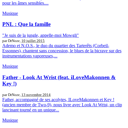
pour les âmes sensibles....
Musique
PNL : Que la famille
"Je suis de la jungle, appelle-moi Mowgli"
par DrNoze,
10 juillet 2015
Ademo et N.O.S., le duo du quartier des Tarterêts (Corbeil-
Essonnes), chantent sans concession, le blues de la bicrave sur des
instrumentations vaporeuses,...
Musique
Father - Look At Wrist (feat. iLoveMakonnen &
Key !)
par DrNoze,
13 novembre 2014
Father, accompagné de ses acolytes, ILoveMakonnen et Key !
(ancien membre de Two-9), nous livre avec Look At Wrist, un clip
lancinant tourné en un unique...
Musique