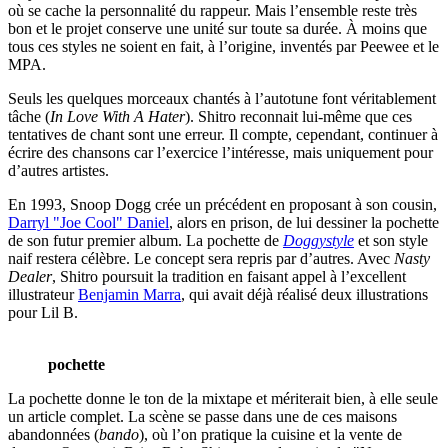
où se cache la personnalité du rappeur. Mais l’ensemble reste très
bon et le projet conserve une unité sur toute sa durée. À moins que
tous ces styles ne soient en fait, à l’origine, inventés par Peewee et le
MPA.
Seuls les quelques morceaux chantés à l’autotune font véritablement
tâche (
In Love With A Hater
). Shitro reconnait lui-même que ces
tentatives de chant sont une erreur. Il compte, cependant, continuer à
écrire des chansons car l’exercice l’intéresse, mais uniquement pour
d’autres artistes.
En 1993, Snoop Dogg crée un précédent en proposant à son cousin,
Darryl "Joe Cool" Daniel
, alors en prison, de lui dessiner la pochette
de son futur premier album. La pochette de
Doggystyle
et son style
naif restera célèbre. Le concept sera repris par d’autres. Avec
Nasty
Dealer
, Shitro poursuit la tradition en faisant appel à l’excellent
illustrateur
Benjamin Marra
, qui avait déjà réalisé deux illustrations
pour Lil B.
pochette
La pochette donne le ton de la mixtape et mériterait bien, à elle seule
un article complet. La scène se passe dans une de ces maisons
abandonnées (
bando
), où l’on pratique la cuisine et la vente de