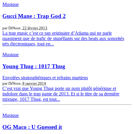
Musique
Gucci Mane : Trap God 2
par DrNoze,
22 février 2013
La trap music c’est ce rap originaire d’Atlanta qui ne parle
quasiment que de trafic de stupéfiants sur des beats aux sonorités
très électroniques, tout en...
Musique
Young Thug : 1017 Thug
Envolées stratosphériques et refrains martiens
par DrNoze,
8 janvier 2014
C’est vrai que Young Thug porte un nom plutôt générique et
indolore dans le trap game de 2013. Et si le titre de sa dernière
mixtape, 1017 Thug, est tout...
Musique
OG Maco : U Guessed it