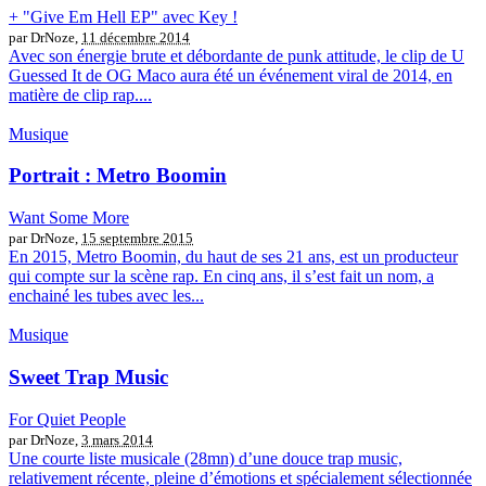
+ "Give Em Hell EP" avec Key !
par DrNoze,
11 décembre 2014
Avec son énergie brute et débordante de punk attitude, le clip de U
Guessed It de OG Maco aura été un événement viral de 2014, en
matière de clip rap....
Musique
Portrait : Metro Boomin
Want Some More
par DrNoze,
15 septembre 2015
En 2015, Metro Boomin, du haut de ses 21 ans, est un producteur
qui compte sur la scène rap. En cinq ans, il s’est fait un nom, a
enchainé les tubes avec les...
Musique
Sweet Trap Music
For Quiet People
par DrNoze,
3 mars 2014
Une courte liste musicale (28mn) d’une douce trap music,
relativement récente, pleine d’émotions et spécialement sélectionnée