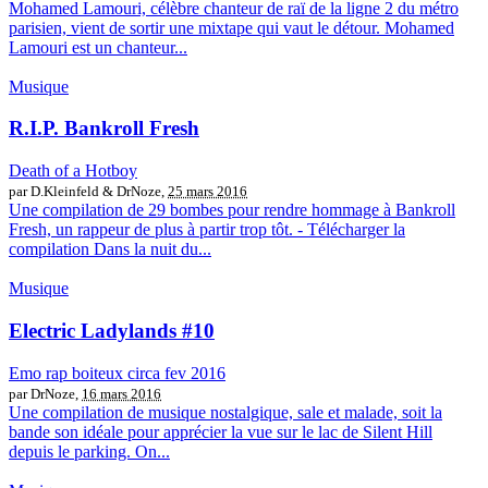
Mohamed Lamouri, célèbre chanteur de raï de la ligne 2 du métro
parisien, vient de sortir une mixtape qui vaut le détour. Mohamed
Lamouri est un chanteur...
Musique
R.I.P. Bankroll Fresh
Death of a Hotboy
par D.Kleinfeld & DrNoze,
25 mars 2016
Une compilation de 29 bombes pour rendre hommage à Bankroll
Fresh, un rappeur de plus à partir trop tôt. - Télécharger la
compilation Dans la nuit du...
Musique
Electric Ladylands #10
Emo rap boiteux circa fev 2016
par DrNoze,
16 mars 2016
Une compilation de musique nostalgique, sale et malade, soit la
bande son idéale pour apprécier la vue sur le lac de Silent Hill
depuis le parking. On...