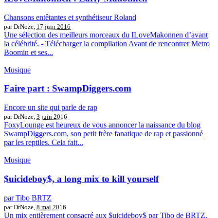
Chansons entêtantes et synthétiseur Roland
par DrNoze,
17 juin 2016
Une sélection des meilleurs morceaux du ILoveMakonnen d’avant
la célébrité. - Télécharger la compilation Avant de rencontrer Metro
Boomin et ses...
Musique
Faire part : SwampDiggers.com
Encore un site qui parle de rap
par DrNoze,
3 juin 2016
FoxyLounge est heureux de vous annoncer la naissance du blog
SwampDiggers.com, son petit frère fanatique de rap et passionné
par les reptiles. Cela fait...
Musique
$uicideboy$, a long mix to kill yourself
par Tibo BRTZ
par DrNoze,
8 mai 2016
Un mix entièrement consacré aux $uicideboy$ par Tibo de BRTZ.