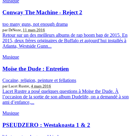
Musique
Conway The Machine - Reject 2
too many guns, not enough drama
par DrNoze,
11 mars 2016
Retour sur un des meilleurs albums de rap boom bap de 2015. En
2015, deux frères originaires de Buffalo et aujourd’hui installés à
Atlanta, Westside Gunn...
Musique
Moïse the Dude : Entretien
Cocaïne, religion, peinture et fellations
par Lacet Rustre,
4 mars 2016
Lacet Rustre a posé quelques questions à Moïse the Dude. À
l’occasion de la sortie de son album Dudelife, on a demandé à son
ami d’enfance,...
Musique
PSEUDZERO : Westakoasta 1 & 2