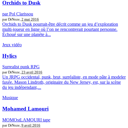
Orchids to Dusk
par Pol Clarissou
par DrNoze,
2 mai 2016
Orchids to Dusk pourrait-être décrit comme un jeu d’exploration
multi-joueur en ligne où l’on ne rencontrerait pourtant personne.
Échoué sur une planète à...
Jeux vidéo
Hylics
Surrealist punk RPG
par DrNoze,
23 avril 2016
Un JRPG occidental, punk, brut, surréaliste, en mode pâte à modeler
faxée. Mason Lindroth, originaire du New Jersey, est, sur la scène
du jeu indépendant,...
Musique
Mohamed Lamouri
MOMOstLAMOURI tape
par DrNoze,
9 avril 2016