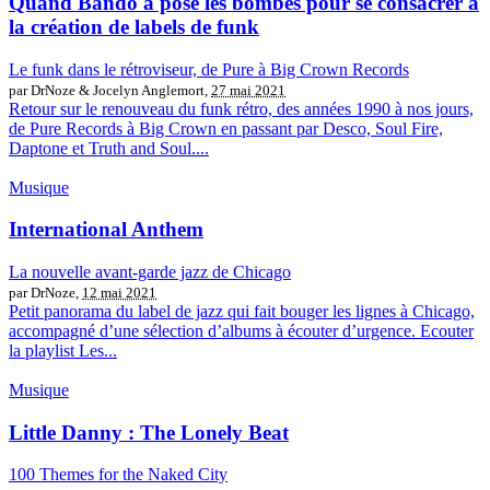
Quand Bando a posé les bombes pour se consacrer à
la création de labels de funk
Le funk dans le rétroviseur, de Pure à Big Crown Records
par DrNoze & Jocelyn Anglemort,
27 mai 2021
Retour sur le renouveau du funk rétro, des années 1990 à nos jours,
de Pure Records à Big Crown en passant par Desco, Soul Fire,
Daptone et Truth and Soul....
Musique
International Anthem
La nouvelle avant-garde jazz de Chicago
par DrNoze,
12 mai 2021
Petit panorama du label de jazz qui fait bouger les lignes à Chicago,
accompagné d’une sélection d’albums à écouter d’urgence. Ecouter
la playlist Les...
Musique
Little Danny : The Lonely Beat
100 Themes for the Naked City