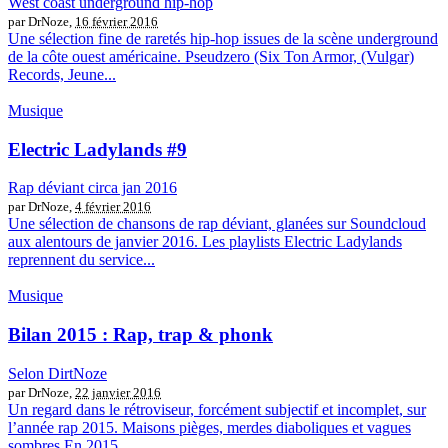
West coast underground hip-hop
par DrNoze,
16 février 2016
Une sélection fine de raretés hip-hop issues de la scène underground
de la côte ouest américaine. Pseudzero (Six Ton Armor, (Vulgar)
Records, Jeune...
Musique
Electric Ladylands #9
Rap déviant circa jan 2016
par DrNoze,
4 février 2016
Une sélection de chansons de rap déviant, glanées sur Soundcloud
aux alentours de janvier 2016. Les playlists Electric Ladylands
reprennent du service...
Musique
Bilan 2015 : Rap, trap & phonk
Selon DirtNoze
par DrNoze,
22 janvier 2016
Un regard dans le rétroviseur, forcément subjectif et incomplet, sur
l’année rap 2015. Maisons pièges, merdes diaboliques et vagues
sombres En 2015,...