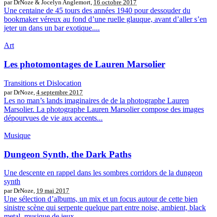
par DrNoze & Jocelyn Anglemort,
16 octobre 2017
Une centaine de 45 tours des années 1940 pour dessouder du
bookmaker véreux au fond d’une ruelle glauque, avant d’aller s’en
jeter un dans un bar exotique....
Art
Les photomontages de Lauren Marsolier
Transitions et Dislocation
par DrNoze,
4 septembre 2017
Les no man’s lands imaginaires de de la photographe Lauren
Marsolier. La photographe Lauren Marsolier compose des images
dépourvues de vie aux accents...
Musique
Dungeon Synth, the Dark Paths
Une descente en rappel dans les sombres corridors de la dungeon
synth
par DrNoze,
19 mai 2017
Une sélection d’albums, un mix et un focus autour de cette bien
sinistre scène qui serpente quelque part entre noise, ambient, black
metal, musique de jeux...