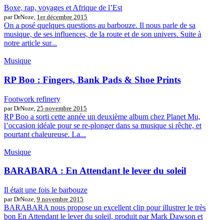
Boxe, rap, voyages et Afrique de l’Est
par DrNoze,
1er décembre 2015
On a posé quelques questions au barbouze. Il nous parle de sa
musique, de ses influences, de la route et de son univers. Suite à
notre article sur...
Musique
RP Boo : Fingers, Bank Pads & Shoe Prints
Footwork refinery
par DrNoze,
25 novembre 2015
RP Boo a sorti cette année un deuxième album chez Planet Mu,
l’occasion idéale pour se re-plonger dans sa musique si rêche, et
pourtant chaleureuse. La...
Musique
BARABARA : En Attendant le lever du soleil
Il était une fois le barbouze
par DrNoze,
9 novembre 2015
BARABARA nous propose un excellent clip pour illustrer le très
bon En Attendant le lever du soleil, produit par Mark Dawson et