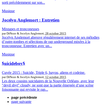
sorti précédemment sur son...
Musique
Jocelyn Anglemort : Entretien
Mixtapes et tronçoneuses
par DrNoze & Jocelyn Anglemort,
28 octobre 2015
Jocelyn Anglemort abreuve régulièrement internet de ses mélodies
d’outre-tombes et sélections de rap underground mixées à la
tronçonneuse. Entretien avec un...
Musique
$uicideboy$
Cuvée 2015 : Suicide, Triple 6, bayou, aliens et codeine.
par DrNoze & Jocelyn Anglemort,
12 octobre 2015
Les deux cousins suicidaires de la Nouvelle Orléans, avec leur
"devil shyt" cloudy, ne sont que la partie émergée d’une scène
foisonnante qui revisite le rap...
page précédente
page suivante