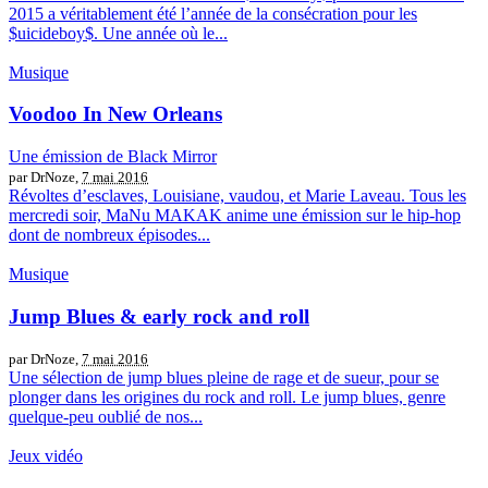
2015 a véritablement été l’année de la consécration pour les
$uicideboy$. Une année où le...
Musique
Voodoo In New Orleans
Une émission de Black Mirror
par DrNoze,
7 mai 2016
Révoltes d’esclaves, Louisiane, vaudou, et Marie Laveau. Tous les
mercredi soir, MaNu MAKAK anime une émission sur le hip-hop
dont de nombreux épisodes...
Musique
Jump Blues & early rock and roll
par DrNoze,
7 mai 2016
Une sélection de jump blues pleine de rage et de sueur, pour se
plonger dans les origines du rock and roll. Le jump blues, genre
quelque-peu oublié de nos...
Jeux vidéo