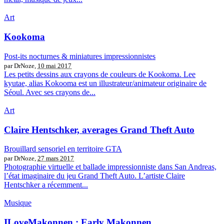
Art
Kookoma
Post-its nocturnes & miniatures impressionnistes
par DrNoze,
10 mai 2017
Les petits dessins aux crayons de couleurs de Kookoma. Lee
kyutae, alias Kokooma est un illustrateur/animateur originaire de
Séoul. Avec ses crayons de...
Art
Claire Hentschker, averages Grand Theft Auto
Brouillard sensoriel en territoire GTA
par DrNoze,
27 mars 2017
Photographie virtuelle et ballade impressionniste dans San Andreas,
l’état imaginaire du jeu Grand Theft Auto. L’artiste Claire
Hentschker a récemment...
Musique
ILoveMakonnen : Early Makonnen