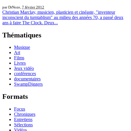
par DrNoze,
7 février 2012
Christian Marclay, musicien, plasticien et cinéaste, "inventeur
inconscient du turntablism" au milieu des années 70, a passé deux
ans à faire The Clock. Deux...
Thématiques
Musique
Art
Films
Livres
Jeux vidéo
conférences
documentaires
SwampDiggers
Formats
Focus
Chroniques
Entretiens
Sélections
Vidéos