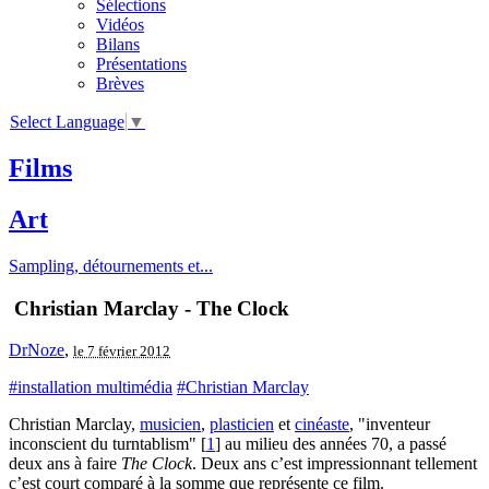
Sélections
Vidéos
Bilans
Présentations
Brèves
Select Language
▼
Films
Art
Sampling, détournements et...
Christian Marclay - The Clock
DrNoze
,
le 7 février 2012
#installation multimédia
#Christian Marclay
Christian Marclay,
musicien
,
plasticien
et
cinéaste
, "inventeur
inconscient du turntablism"
[
1
]
au milieu des années 70, a passé
deux ans à faire
The Clock
. Deux ans c’est impressionnant tellement
c’est court comparé à la somme que représente ce film.