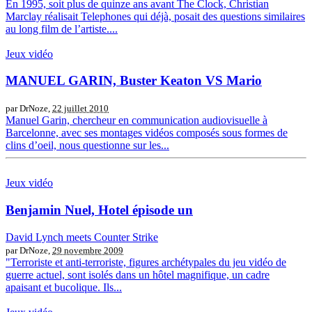
En 1995, soit plus de quinze ans avant The Clock, Christian
Marclay réalisait Telephones qui déjà, posait des questions similaires
au long film de l’artiste....
Jeux vidéo
MANUEL GARIN, Buster Keaton VS Mario
par DrNoze,
22 juillet 2010
Manuel Garin, chercheur en communication audiovisuelle à
Barcelonne, avec ses montages vidéos composés sous formes de
clins d’oeil, nous questionne sur les...
Jeux vidéo
Benjamin Nuel, Hotel épisode un
David Lynch meets Counter Strike
par DrNoze,
29 novembre 2009
"Terroriste et anti-terroriste, figures archétypales du jeu vidéo de
guerre actuel, sont isolés dans un hôtel magnifique, un cadre
apaisant et bucolique. Ils...