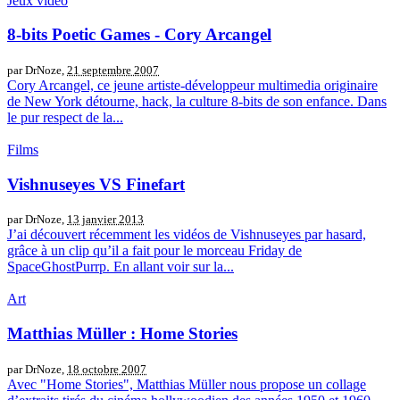
Jeux vidéo
8-bits Poetic Games - Cory Arcangel
par DrNoze,
21 septembre 2007
Cory Arcangel, ce jeune artiste-développeur multimedia originaire
de New York détourne, hack, la culture 8-bits de son enfance. Dans
le pur respect de la...
Films
Vishnuseyes VS Finefart
par DrNoze,
13 janvier 2013
J’ai découvert récemment les vidéos de Vishnuseyes par hasard,
grâce à un clip qu’il a fait pour le morceau Friday de
SpaceGhostPurrp. En allant voir sur la...
Art
Matthias Müller : Home Stories
par DrNoze,
18 octobre 2007
Avec "Home Stories", Matthias Müller nous propose un collage