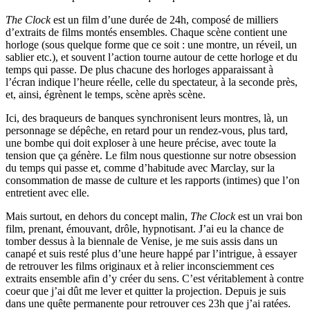
The Clock
est un film d’une durée de 24h, composé de milliers
d’extraits de films montés ensembles. Chaque scène contient une
horloge (sous quelque forme que ce soit : une montre, un réveil, un
sablier etc.), et souvent l’action tourne autour de cette horloge et du
temps qui passe. De plus chacune des horloges apparaissant à
l’écran indique l’heure réelle, celle du spectateur, à la seconde près,
et, ainsi, égrènent le temps, scène après scène.
Ici, des braqueurs de banques synchronisent leurs montres, là, un
personnage se dépêche, en retard pour un rendez-vous, plus tard,
une bombe qui doit exploser à une heure précise, avec toute la
tension que ça génère. Le film nous questionne sur notre obsession
du temps qui passe et, comme d’habitude avec Marclay, sur la
consommation de masse de culture et les rapports (intimes) que l’on
entretient avec elle.
Mais surtout, en dehors du concept malin,
The Clock
est un vrai bon
film, prenant, émouvant, drôle, hypnotisant. J’ai eu la chance de
tomber dessus à la biennale de Venise, je me suis assis dans un
canapé et suis resté plus d’une heure happé par l’intrigue, à essayer
de retrouver les films originaux et à relier inconsciemment ces
extraits ensemble afin d’y créer du sens. C’est véritablement à contre
coeur que j’ai dût me lever et quitter la projection. Depuis je suis
dans une quête permanente pour retrouver ces 23h que j’ai ratées.