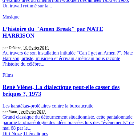
d’extraits tirés du cinéma hollywoodien des années 1950 et 1960.
Un travail rythmé sur la...
Musique
L’histoire du "Amen Break" par NATE
HARRISON
par DrNoze,
10 février 2010
Au travers de son installation intitulée "Can I get an Amen ?", Nate
Harrison, artiste, musicien et écrivain américain nous raconte
l’histoire du célèbre...
Films
René Viénet, La dialectique peut-elle casser des
briques ?, 1973
Les karatékas-prolétaires contre la bureaucratie
par Yann,
1er février 2013
Grand classique du détournement situationniste, cette pantalonnade
parodie la phraséologie des idées brassées lors des "évènements" de
mai 68 par le...
Dirt Noze
Thématiques