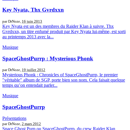
Key Nyata, Thx Gvrdxxn
par DrNoze,
16 juin 2013
Key Nyata est un des membres du Raider Klan à suivre. Thx
Gvrdxxn, un titre enfumé produit par Key Nyata lui-même, est sorti
au printemps 2013 avec la...
Musique
SpaceGhostPurrp : Mysterious Phonk
par DrNoze,
19 juillet 2012
Mysterious Phonk : Chronicles of SpaceGhostPurrp, le premier
"véritable" album de SGP, porte bien son nom. Cela faisait quelque
temps qu’on entendait parler...
Musique
SpaceGhostPurrp
Présentations
par DrNoze,
2 mars 2012
Space Ghost Purp ou SpaceGhostPurrp, du crew Raider Klan