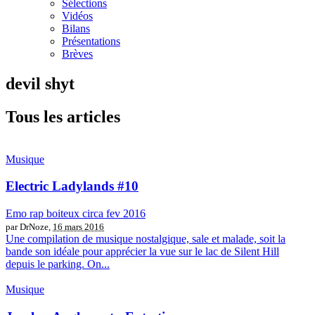
Sélections
Vidéos
Bilans
Présentations
Brèves
devil shyt
Tous les articles
Musique
Electric Ladylands #10
Emo rap boiteux circa fev 2016
par DrNoze,
16 mars 2016
Une compilation de musique nostalgique, sale et malade, soit la
bande son idéale pour apprécier la vue sur le lac de Silent Hill
depuis le parking. On...
Musique