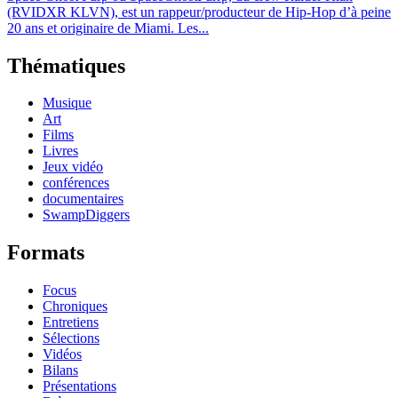
(RVIDXR KLVN), est un rappeur/producteur de Hip-Hop d’à peine
20 ans et originaire de Miami. Les...
Thématiques
Musique
Art
Films
Livres
Jeux vidéo
conférences
documentaires
SwampDiggers
Formats
Focus
Chroniques
Entretiens
Sélections
Vidéos
Bilans
Présentations