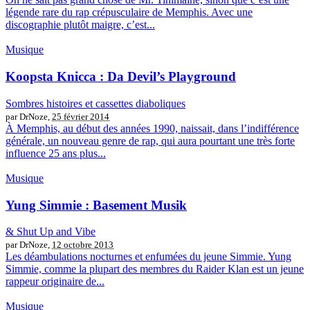
légende rare du rap crépusculaire de Memphis. Avec une
discographie plutôt maigre, c’est...
Musique
Koopsta Knicca : Da Devil’s Playground
Sombres histoires et cassettes diaboliques
par DrNoze,
25 février 2014
À Memphis, au début des années 1990, naissait, dans l’indifférence
générale, un nouveau genre de rap, qui aura pourtant une très forte
influence 25 ans plus...
Musique
Yung Simmie : Basement Musik
& Shut Up and Vibe
par DrNoze,
12 octobre 2013
Les déambulations nocturnes et enfumées du jeune Simmie. Yung
Simmie, comme la plupart des membres du Raider Klan est un jeune
rappeur originaire de...
Musique