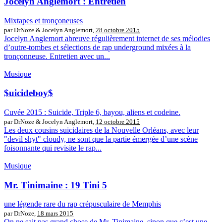
Jocelyn Anglemort : Entretien
Mixtapes et tronçoneuses
par DrNoze & Jocelyn Anglemort,
28 octobre 2015
Jocelyn Anglemort abreuve régulièrement internet de ses mélodies
d’outre-tombes et sélections de rap underground mixées à la
tronçonneuse. Entretien avec un...
Musique
$uicideboy$
Cuvée 2015 : Suicide, Triple 6, bayou, aliens et codeine.
par DrNoze & Jocelyn Anglemort,
12 octobre 2015
Les deux cousins suicidaires de la Nouvelle Orléans, avec leur
"devil shyt" cloudy, ne sont que la partie émergée d’une scène
foisonnante qui revisite le rap...
Musique
Mr. Tinimaine : 19 Tini 5
une légende rare du rap crépusculaire de Memphis
par DrNoze,
18 mars 2015
On ne sait pas grand chose de Mr. Tinimaine, sinon que c’est une