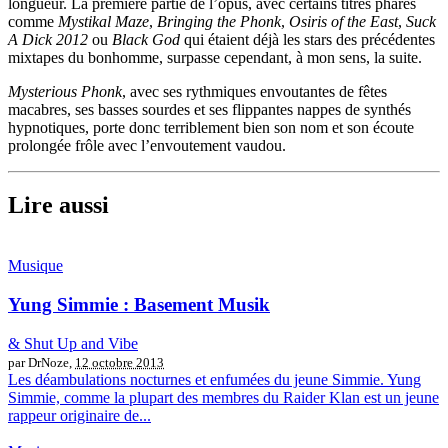
longueur. La première partie de l’opus, avec certains titres phares
comme
Mystikal Maze
,
Bringing the Phonk
,
Osiris of the East
,
Suck
A Dick 2012
ou
Black God
qui étaient déjà les stars des précédentes
mixtapes du bonhomme, surpasse cependant, à mon sens, la suite.
Mysterious Phonk
, avec ses rythmiques envoutantes de fêtes
macabres, ses basses sourdes et ses flippantes nappes de synthés
hypnotiques, porte donc terriblement bien son nom et son écoute
prolongée frôle avec l’envoutement vaudou.
Lire aussi
Musique
Yung Simmie : Basement Musik
& Shut Up and Vibe
par DrNoze,
12 octobre 2013
Les déambulations nocturnes et enfumées du jeune Simmie. Yung
Simmie, comme la plupart des membres du Raider Klan est un jeune
rappeur originaire de...