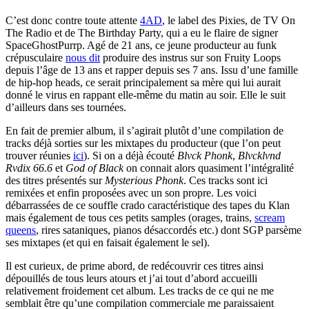
C’est donc contre toute attente
4AD
, le label des Pixies, de TV On
The Radio et de The Birthday Party, qui a eu le flaire de signer
SpaceGhostPurrp. Agé de 21 ans, ce jeune producteur au funk
crépusculaire
nous dit
produire des instrus sur son Fruity Loops
depuis l’âge de 13 ans et rapper depuis ses 7 ans. Issu d’une famille
de hip-hop heads, ce serait principalement sa mère qui lui aurait
donné le virus en rappant elle-même du matin au soir. Elle le suit
d’ailleurs dans ses tournées.
En fait de premier album, il s’agirait plutôt d’une compilation de
tracks déjà sorties sur les mixtapes du producteur (que l’on peut
trouver réunies
ici
). Si on a déjà écouté
Blvck Phonk
,
Blvcklvnd
Rvdix 66.6
et
God of Black
on connait alors quasiment l’intégralité
des titres présentés sur
Mysterious Phonk
. Ces tracks sont ici
remixées et enfin proposées avec un son propre. Les voici
débarrassées de ce souffle crado caractéristique des tapes du Klan
mais également de tous ces petits samples (orages, trains,
scream
queens
, rires sataniques, pianos désaccordés etc.) dont SGP parsème
ses mixtapes (et qui en faisait également le sel).
Il est curieux, de prime abord, de redécouvrir ces titres ainsi
dépouillés de tous leurs atours et j’ai tout d’abord accueilli
relativement froidement cet album. Les tracks de ce qui ne me
semblait être qu’une compilation commerciale me paraissaient