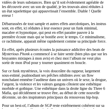
vidées de leurs substances. Bien qu’il soit évidemment agréable de
les découvrir avec un son de qualité, je les trouvais ainsi réduites à
un état squelettique qui appauvrissait l’ensemble. Diable ! Quelle
erreur !
Débarrassées de tout sample et autres effets anecdotiques, les instrus
sont, en effet, ici réduites à leur essence pour un funk minimal,
macabre et hypnotique, qui peut en effet paraitre pauvre à la
première écoute mais qui se bonifie avec le temps. Ce minimalisme,
ce rachitisme, apparait même rapidement comme sa principale force.
En effet, après plusieurs écoutes la puissance addictive des beats de
Mysterious Phonk
a commencé à se faire sentir (bien plus que sur les
bruyantes mixtapes à mon avis) et chez moi l’album ne veut plus
sortir de mon iPod pour y tourner quasiment en boucle.
Sur ce funk mystérieux, la voix douceâtre du rappeur, largement
sous-estimé, psalmodiant ses prêches nihilistes avec un flow
nonchalant emmène l’auditeur dans un univers où le sexe, la drogue,
l’argent, la violence et les valeurs gangsta côtoient une esthétique
morbide et gothique. Une esthétique dans la droite ligne du Three 6
Mafia, qui décidément se trouve être, au début de cette nouvelle
décennie, un des inspirateurs principaux du renouveau hip-hop.
Pour un best-of, l’album de SGP reste extrêmement cohérent sur sa