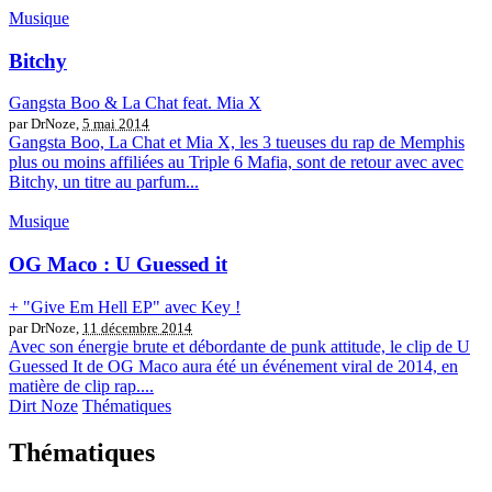
Musique
Bitchy
Gangsta Boo & La Chat feat. Mia X
par DrNoze,
5 mai 2014
Gangsta Boo, La Chat et Mia X, les 3 tueuses du rap de Memphis
plus ou moins affiliées au Triple 6 Mafia, sont de retour avec avec
Bitchy, un titre au parfum...
Musique
OG Maco : U Guessed it
+ "Give Em Hell EP" avec Key !
par DrNoze,
11 décembre 2014
Avec son énergie brute et débordante de punk attitude, le clip de U
Guessed It de OG Maco aura été un événement viral de 2014, en
matière de clip rap....
Dirt Noze
Thématiques
Thématiques