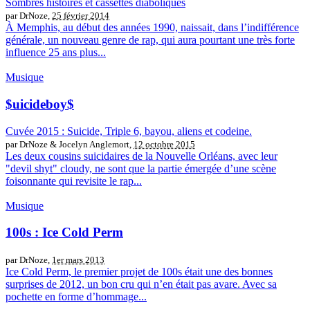
Sombres histoires et cassettes diaboliques
par DrNoze,
25 février 2014
À Memphis, au début des années 1990, naissait, dans l’indifférence
générale, un nouveau genre de rap, qui aura pourtant une très forte
influence 25 ans plus...
Musique
$uicideboy$
Cuvée 2015 : Suicide, Triple 6, bayou, aliens et codeine.
par DrNoze & Jocelyn Anglemort,
12 octobre 2015
Les deux cousins suicidaires de la Nouvelle Orléans, avec leur
"devil shyt" cloudy, ne sont que la partie émergée d’une scène
foisonnante qui revisite le rap...
Musique
100s : Ice Cold Perm
par DrNoze,
1er mars 2013
Ice Cold Perm, le premier projet de 100s était une des bonnes
surprises de 2012, un bon cru qui n’en était pas avare. Avec sa
pochette en forme d’hommage...