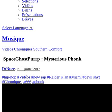
Sélections
Vidéos
Bilans
Présentations
Brèves
Select Language
▼
Musique
Vidéos
Chroniques
Southern Comfort
SpaceGhostPurrp : Mysterious Phonk
DrNoze
,
le 19 juillet 2012
#hip-hop
#Vidéos
#new rap
#Raider Klan
#Miami
#devil shyt
#Chroniques
#666
#phonk