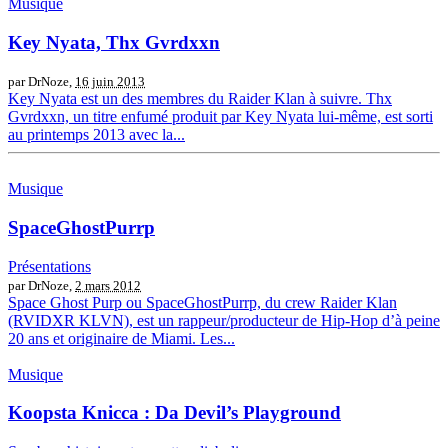
Musique
Key Nyata, Thx Gvrdxxn
par DrNoze,
16 juin 2013
Key Nyata est un des membres du Raider Klan à suivre. Thx
Gvrdxxn, un titre enfumé produit par Key Nyata lui-même, est sorti
au printemps 2013 avec la...
Musique
SpaceGhostPurrp
Présentations
par DrNoze,
2 mars 2012
Space Ghost Purp ou SpaceGhostPurrp, du crew Raider Klan
(RVIDXR KLVN), est un rappeur/producteur de Hip-Hop d’à peine
20 ans et originaire de Miami. Les...
Musique
Koopsta Knicca : Da Devil’s Playground