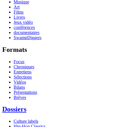
Musique
Art
Films
Livres
Jeux vidéo
conférences
documentaires
SwampDiggers
Formats
Focus
Chroniques
Entretiens
Sélections
Vidéos
Bilans
Présentations
Brèves
Dossiers
Culture labels
Hip-Hop Classics