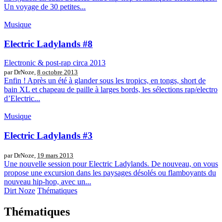
Un voyage de 30 petites...
Musique
Electric Ladylands #8
Electronic & post-rap circa 2013
par DrNoze,
8 octobre 2013
Enfin ! Après un été à glander sous les tropics, en tongs, short de
bain XL et chapeau de paille à larges bords, les sélections rap/electro
d’Electric...
Musique
Electric Ladylands #3
par DrNoze,
19 mars 2013
Une nouvelle session pour Electric Ladylands. De nouveau, on vous
propose une excursion dans les paysages désolés ou flamboyants du
nouveau hip-hop, avec un...
Dirt Noze
Thématiques
Thématiques