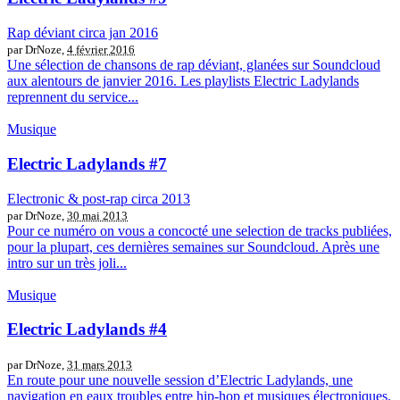
Rap déviant circa jan 2016
par DrNoze,
4 février 2016
Une sélection de chansons de rap déviant, glanées sur Soundcloud
aux alentours de janvier 2016. Les playlists Electric Ladylands
reprennent du service...
Musique
Electric Ladylands #7
Electronic & post-rap circa 2013
par DrNoze,
30 mai 2013
Pour ce numéro on vous a concocté une selection de tracks publiées,
pour la plupart, ces dernières semaines sur Soundcloud. Après une
intro sur un très joli...
Musique
Electric Ladylands #4
par DrNoze,
31 mars 2013
En route pour une nouvelle session d’Electric Ladylands, une
navigation en eaux troubles entre hip-hop et musiques électroniques.