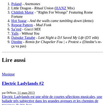
Poland
-
Anemones
Little Dragon -
Ritual Union
(
HANZ
Mix)
Childish Major
- "Rights For Wrongs" Featuring Rome
Fortune
Hot Sugar
-
And the walls came tumbling down
(demo)
Repeat Pattern
-
Mud Fonk
Sa’eed
-
Gucci MIX
Yalls
-
Without You
Daisuke Tanabe
-
Last Night a DJ Saved My Life
(DT edit)
Dimlite
-
Remix for Chapelier Fou | « Protest »
(Dimlite’s re-
ça va pas)
Lire aussi
Musique
Electric Ladylands #2
par DrNoze,
11 mars 2013
Electric Ladylands est une série de courtes sélections musicales, une
ballade très subjective dans les grandes avenues et les chemins de