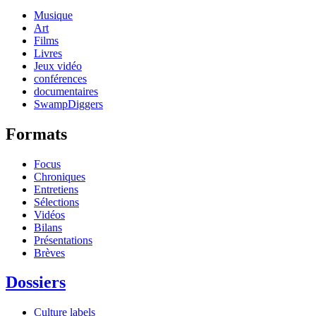
Musique
Art
Films
Livres
Jeux vidéo
conférences
documentaires
SwampDiggers
Formats
Focus
Chroniques
Entretiens
Sélections
Vidéos
Bilans
Présentations
Brèves
Dossiers
Culture labels