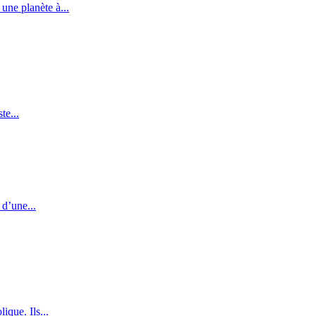
une planète à...
te...
 d’une...
ique. Ils...