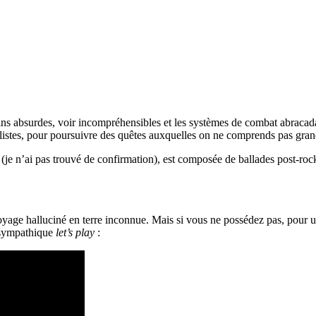
oins absurdes, voir incompréhensibles et les systèmes de combat abracada
éalistes, pour poursuivre des quêtes auxquelles on ne comprends pas gran
 n’ai pas trouvé de confirmation), est composée de ballades post-rock, b
voyage halluciné en terre inconnue. Mais si vous ne possédez pas, pour 
 sympathique
let’s play
: