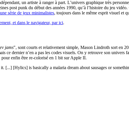
indépendant, un artiste à ranger à part. L’univers graphique très person
anzines post punk du début des années 1990, qu’à l’histoire du jeu vidéo
 une série de jeux minimalistes
, toujours dans le même esprit visuel et q
ement, et dans le navigateur, par ici
.
ev jams
", sont courts et relativement simple, Mason Lindroth sort en 2
is ce dernier n’en a pas les codes visuels. On y retrouve son univers fai
ur enfin être re-colorisé en 1 bit sur Apple II.
 it. [...] [Hylics] is basically a malaria dream about sausages or somethi