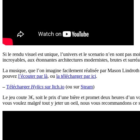
Si le rendu visuel est unique, l’univers et le scenario n’en sont pas m
incroyables, aux étonnantes architectures modernistes, brutes et surr
La musique, que l’on imagine facilement réalisée par Mason Lindroth (je
pouvez
l’écouter par là
, ou
la télécharger par ici
.
–
Télécharger
Hylics
sur Itch.io
(ou sur
Steam
)
Le jeu coute 3€, soit le prix d’une bière et promet deux heures d’un 
vous voulez malgré tout y jeter un oeil, nous vous recommandons ce