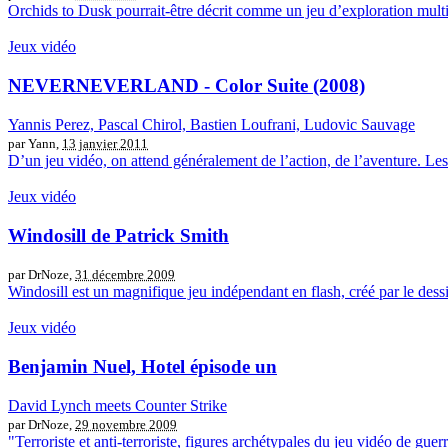
Orchids to Dusk pourrait-être décrit comme un jeu d’exploration multi-
Jeux vidéo
NEVERNEVERLAND - Color Suite (2008)
Yannis Perez, Pascal Chirol, Bastien Loufrani, Ludovic Sauvage
par Yann,
13 janvier 2011
D’un jeu vidéo, on attend généralement de l’action, de l’aventure. Les c
Jeux vidéo
Windosill de Patrick Smith
par DrNoze,
31 décembre 2009
Windosill est un magnifique jeu indépendant en flash, créé par le dessin
Jeux vidéo
Benjamin Nuel, Hotel épisode un
David Lynch meets Counter Strike
par DrNoze,
29 novembre 2009
"Terroriste et anti-terroriste, figures archétypales du jeu vidéo de guer