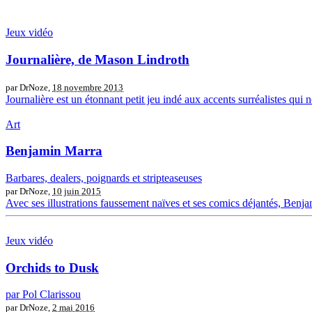
Jeux vidéo
Journalière, de Mason Lindroth
par DrNoze,
18 novembre 2013
Journalière est un étonnant petit jeu indé aux accents surréalistes qu
Art
Benjamin Marra
Barbares, dealers, poignards et stripteaseuses
par DrNoze,
10 juin 2015
Avec ses illustrations faussement naïves et ses comics déjantés, Benj
Jeux vidéo
Orchids to Dusk
par Pol Clarissou
par DrNoze,
2 mai 2016