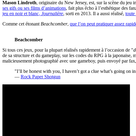
Mason Lindroth
, originaire du New Jersey, est, sur la scène du jeu 
ses gifs ou ses films d’animations
, fait plus écho à l’esthétique des f
jeu en noir et blanc,
Journalière
, sorti en 2013. Il a aussi réalisé,
toute
Comme cet étonant
Beachcomber
,
que l’on peut pratiquer assez rapid
Beachcomber
Si tous ces jeux, pour la plupart réalisés rapidement à l’occasion de "
d
de sa structure et du gameplay, sur les codes du RPG à la japonaise, ma
malicieusement photographié avec une gameboy, puis envoyé par fax, po
"I’ll be honest with you, I haven’t got a clue what’s going on in
—
Rock Paper Shotgun