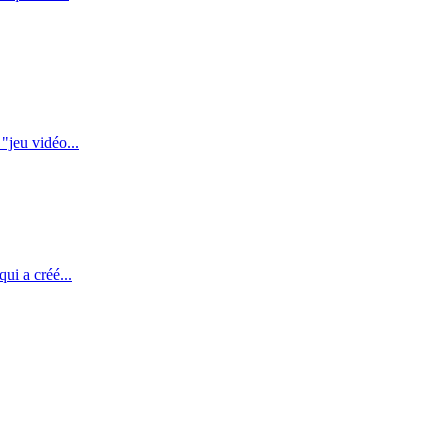
"jeu vidéo...
ui a créé...