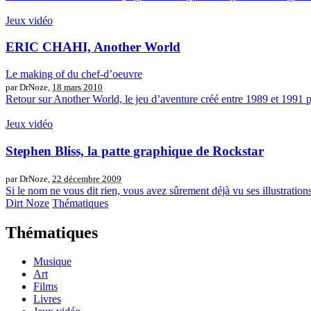
Jeux vidéo
ERIC CHAHI, Another World
Le making of du chef-d’oeuvre
par DrNoze,
18 mars 2010
Retour sur Another World, le jeu d’aventure créé entre 1989 et 1991 pa
Jeux vidéo
Stephen Bliss, la patte graphique de Rockstar
par DrNoze,
22 décembre 2009
Si le nom ne vous dit rien, vous avez sûrement déjà vu ses illustrations
Dirt Noze
Thématiques
Thématiques
Musique
Art
Films
Livres