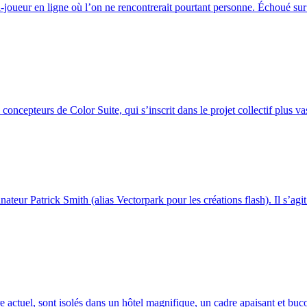
joueur en ligne où l’on ne rencontrerait pourtant personne. Échoué sur 
oncepteurs de Color Suite, qui s’inscrit dans le projet collectif plus vas
ateur Patrick Smith (alias Vectorpark pour les créations flash). Il s’agit
re actuel, sont isolés dans un hôtel magnifique, un cadre apaisant et bucol