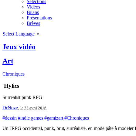
Sélections
Vidéos
Bilans
Présentations
Brèves
Select Language
▼
Jeux vidéo
Art
Chroniques
Hylics
Surrealist punk RPG
DrNoze
,
le 23 avril 2016
#dessin
#indie games
#gamizart
#Chroniques
Un JRPG occidental, punk, brut, surréaliste, en mode pâte à modeler 