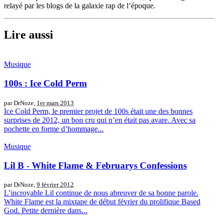
relayé par les blogs de la galaxie rap de l’époque.
Lire aussi
Musique
100s : Ice Cold Perm
par DrNoze,
1er mars 2013
Ice Cold Perm, le premier projet de 100s était une des bonnes
surprises de 2012, un bon cru qui n’en était pas avare. Avec sa
pochette en forme d’hommage...
Musique
Lil B - White Flame & Februarys Confessions
par DrNoze,
9 février 2012
L’incroyable Lil continue de nous abreuver de sa bonne parole.
White Flame est la mixtape de début février du prolifique Based
God. Petite dernière dans...