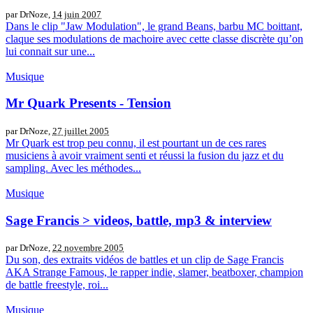
par DrNoze,
14 juin 2007
Dans le clip "Jaw Modulation", le grand Beans, barbu MC boittant,
claque ses modulations de machoire avec cette classe discrète qu’on
lui connait sur une...
Musique
Mr Quark Presents - Tension
par DrNoze,
27 juillet 2005
Mr Quark est trop peu connu, il est pourtant un de ces rares
musiciens à avoir vraiment senti et réussi la fusion du jazz et du
sampling. Avec les méthodes...
Musique
Sage Francis > videos, battle, mp3 & interview
par DrNoze,
22 novembre 2005
Du son, des extraits vidéos de battles et un clip de Sage Francis
AKA Strange Famous, le rapper indie, slamer, beatboxer, champion
de battle freestyle, roi...
Musique