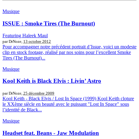
Musique
ISSUE : Smoke Tires (The Burnout)
Featuring Haleek Maul
par DrNoze,
13 octobre 2012
Pour accompagner notre précédent portrait d’Issue, voici un modeste
clip en stock footage, réalisé par nos soins pour l’excellent Smoke
Tires (The Burnout)...
Musique
Kool Keith is Black Elvis : Livin’ Astro
par DrNoze,
25 décembre 2009
Kool Keith - Black Elvis / Lost In Space (1999) Kool Keith cloture
le XXème siècle en beauté avec le puissant "Lost In Space" sous
l’identité de Black...
Musique
Headset feat. Beans - Jaw Modulation