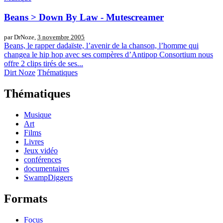
Beans > Down By Law - Mutescreamer
par DrNoze,
3 novembre 2005
Beans, le rapper dadaïste, l’avenir de la chanson, l’homme qui
changea le hip hop avec ses compères d’Antipop Consortium nous
offre 2 clips tirés de ses...
Dirt Noze
Thématiques
Thématiques
Musique
Art
Films
Livres
Jeux vidéo
conférences
documentaires
SwampDiggers
Formats
Focus