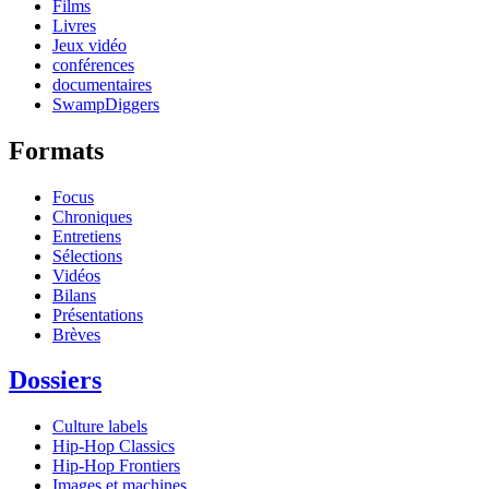
Films
Livres
Jeux vidéo
conférences
documentaires
SwampDiggers
Formats
Focus
Chroniques
Entretiens
Sélections
Vidéos
Bilans
Présentations
Brèves
Dossiers
Culture labels
Hip-Hop Classics
Hip-Hop Frontiers
Images et machines