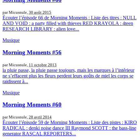
par Micusnule,
30 août 2015
Écouter l’épisode 66 de Morning Moments : Liste des titres : NULL
AND VOID : a party filled with thieves RED KRAYOLA : 4teen
RESEARCH LIBRARY : alien love...
Musique
Morning Moments #56
par Micusnule,
11 octobre 2013
la pluie passe, la pluie passe toujours, mais les marques à l’intérieur
ne s’effacent plus les fleurs perdent leurs goûts de miel les corps se
raidissent à...
Musique
Morning Moments #60
par Micusnule,
28 avril 2014
Écouter l’épisode 59 de Morning Moments : Liste des pistes : KIRO
RADICAL : denki noise dance III Raymond SCOTT : the bass-line
generator RASCAL REPORTERS...