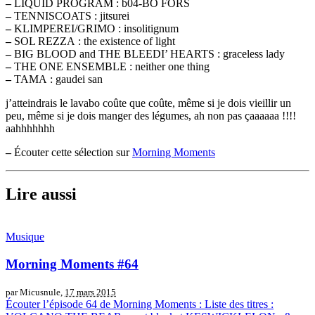
–
LIQUID PROGRAM : b04-BO FORS
–
TENNISCOATS : jitsurei
–
KLIMPEREI/GRIMO : insolitignum
–
SOL REZZA : the existence of light
–
BIG BLOOD and THE BLEEDI’ HEARTS : graceless lady
–
THE ONE ENSEMBLE : neither one thing
–
TAMA : gaudei san
j’atteindrais le lavabo coûte que coûte, même si je dois vieillir un
peu, même si je dois manger des légumes, ah non pas çaaaaaa !!!!
aahhhhhhh
–
Écouter cette sélection sur
Morning Moments
Lire aussi
Musique
Morning Moments #64
par Micusnule,
17 mars 2015
Écouter l’épisode 64 de Morning Moments : Liste des titres :