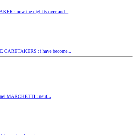
R : now the night is over and...
THE CARETAKERS : i have become...
ionel MARCHETTI : neuf...