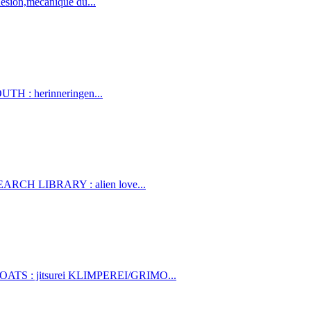
ésion,mécanique du...
UTH : herinneringen...
ESEARCH LIBRARY : alien love...
SCOATS : jitsurei KLIMPEREI/GRIMO...