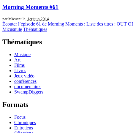
Morning Moments #61
par Micusnule,
1er juin 2014
Écouter l’épisode 61 de Morning Moments : Liste des titres : O
Micusnule
Thématiques
Thématiques
Musique
Art
Films
Livres
Jeux vidéo
conférences
documentaires
SwampDiggers
Formats
Focus
Chroniques
Entretiens