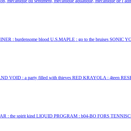
on, mécanique du sentiment, mécanique aquatique, mécanique de l’adh
ROLINER : burdensome blood U.S.MAPLE : go to the bruises SONIC YO
ULL AND VOID : a party filled with thieves RED KRAYOLA : 4teen R
: PILESAR : the spirit kind LIQUID PROGRAM : b04-BO FORS TENNI