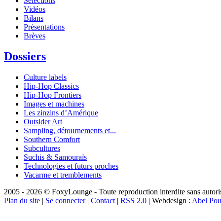
Sélections
Vidéos
Bilans
Présentations
Brèves
Dossiers
Culture labels
Hip-Hop Classics
Hip-Hop Frontiers
Images et machines
Les zinzins d’Amérique
Outsider Art
Sampling, détournements et...
Southern Comfort
Subcultures
Suchis & Samouraïs
Technologies et futurs proches
Vacarme et tremblements
2005 - 2026 © FoxyLounge - Toute reproduction interdite sans autorisa
Plan du site
|
Se connecter
|
Contact
|
RSS 2.0
| Webdesign :
Abel Pou