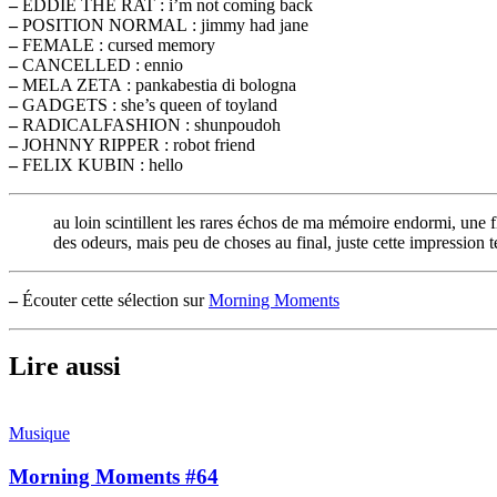
–
EDDIE THE RAT : i’m not coming back
–
POSITION NORMAL : jimmy had jane
–
FEMALE : cursed memory
–
CANCELLED : ennio
–
MELA ZETA : pankabestia di bologna
–
GADGETS : she’s queen of toyland
–
RADICALFASHION : shunpoudoh
–
JOHNNY RIPPER : robot friend
–
FELIX KUBIN : hello
au loin scintillent les rares échos de ma mémoire endormi, une f
des odeurs, mais peu de choses au final, juste cette impression te
–
Écouter cette sélection sur
Morning Moments
Lire aussi
Musique
Morning Moments #64