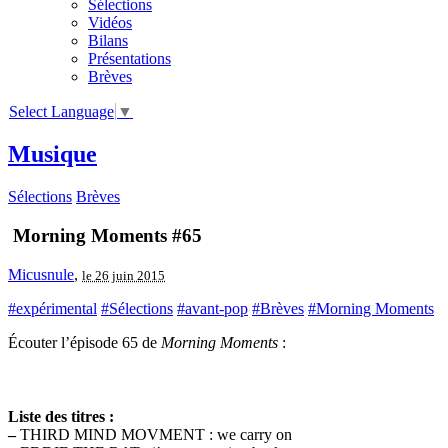
Sélections
Vidéos
Bilans
Présentations
Brèves
Select Language
▼
Musique
Sélections
Brèves
Morning Moments #65
Micusnule
,
le 26 juin 2015
#expérimental
#Sélections
#avant-pop
#Brèves
#Morning Moments
Écouter l’épisode 65 de
Morning Moments
:
Liste des titres :
–
THIRD MIND MOVMENT : we carry on