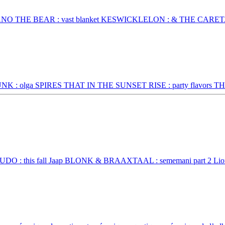
 VOLCANO THE BEAR : vast blanket KESWICKLELON : & THE CARETAKE
UNTHUNK : olga SPIRES THAT IN THE SUNSET RISE : party flavors 
eiko KUDO : this fall Jaap BLONK & BRAAXTAAL : sememani part 2 L