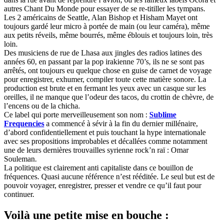
autres Chant Du Monde pour essayer de se re-titiller les tympans.
Les 2 américains de Seattle, Alan Bishop et Hisham Mayet ont
toujours gardé leur micro à portée de main (ou leur caméra), même
aux petits réveils, même bourrés, même éblouis et toujours loin, très
loin.
Des musiciens de rue de Lhasa aux jingles des radios latines des
années 60, en passant par la pop irakienne 70’s, ils ne se sont pas
arrêtés, ont toujours eu quelque chose en guise de carnet de voyage
pour enregistrer, exhumer, compiler toute cette matière sonore. La
production est brute et en fermant les yeux avec un casque sur les
oreilles, il ne manque que l’odeur des tacos, du crottin de chèvre, de
l’encens ou de la chicha.
Ce label qui porte merveilleusement son nom :
Sublime
Frequencies
a commencé à sévir à la fin du dernier millénaire,
d’abord confidentiellement et puis touchant la hype internationale
avec ses propositions improbables et décallées comme notamment
une de leurs dernières trouvailles syrienne rock’n raï : Omar
Souleman.
La politique est clairement anti capitaliste dans ce bouillon de
fréquences. Quasi aucune référence n’est rééditée. Le seul but est de
pouvoir voyager, enregistrer, presser et vendre ce qu’il faut pour
continuer.
Voilà une petite mise en bouche :