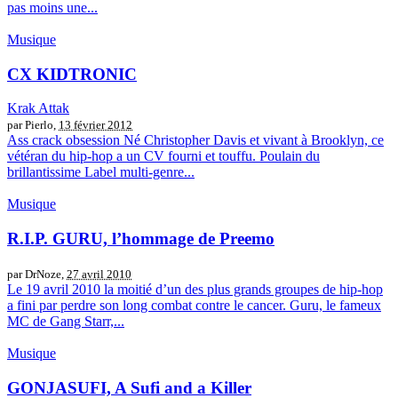
pas moins une...
Musique
CX KIDTRONIC
Krak Attak
par Pierlo,
13 février 2012
Ass crack obsession Né Christopher Davis et vivant à Brooklyn, ce
vétéran du hip-hop a un CV fourni et touffu. Poulain du
brillantissime Label multi-genre...
Musique
R.I.P. GURU, l’hommage de Preemo
par DrNoze,
27 avril 2010
Le 19 avril 2010 la moitié d’un des plus grands groupes de hip-hop
a fini par perdre son long combat contre le cancer. Guru, le fameux
MC de Gang Starr,...
Musique
GONJASUFI, A Sufi and a Killer