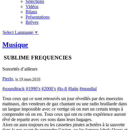
Sélections
Vidéos
Bilans
Présentations
Brèves
Select Language
▼
Musique
SUBLIME FREQUENCIES
Sonorités d’ailleurs
Pierlo
,
le 19 mars 2010
#soundtrack
#1990’s
#2000’s
#lo-fi
#latin
#mondial
Tous ceux qui ce sont retrouvés un jour réveillés par des muezzins
matinaux, des vendeurs de gaz chantant ou une radio braillarde dans
un langue impossible avec ce vertige où on met un certain temps à
comprendre où on est. Tous ceux qui ont eu cette expérience auront
rêvé de repartir avec ces sons dans leurs bagages.
Alors on aura toujours eu les cassettes pirates achetées à la sauvette
dans la rue avant de reprendre l’avion, ou les fameux labels Ocora et