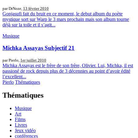
par DrNoze,
13 février 2010
Gonjasufi fait du bruit en ce moment, le debut album du poète
mystique sort sur Warp le 3 mars prochain mais son album tourne
déjà sur la toile et il s’agit...
Musique
Michka Assayas Subjectif 21
par Pierlo,
1er juillet 2010
Michka Assayas est le frère de son frère, Olivier. Lui, Michka, il est
passioné de rock depuis plus de 3 décennies au point d’avoir édité
l’excellent...
Pierlo
Thématiques
Thématiques
Musique
Art
Films
Livres
Jeux vidéo
conférences