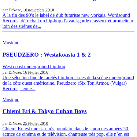
par DrNoze,
16 novembre 2010
À la fin des 90’s le label de dub futuriste new-yorkais, Wordsound
Records, défrichait un hip-hop d’avant-garde crasseux et prometteur
loin des sirènes de...
Musique
PSEUDZERO : Westakoasta 1 & 2
West coast underground hip-hop
par DrNoze,
16 février 2016
Une sélection fine de raretés hip-hop issues de la scène underground
de la côte ouest américaine. Pseudzero (Six Ton Armor, (Vulgar)
Records, Jeune...
Musique
Chiemi Eri & Tokyo Cuban Boys
par DrNoze,
25 février 2010
Chiemi Eri est une star très populaire dans le japon des années 50,
actrice de cinéma et de télévision, chanteuse très pop, elle n’en est