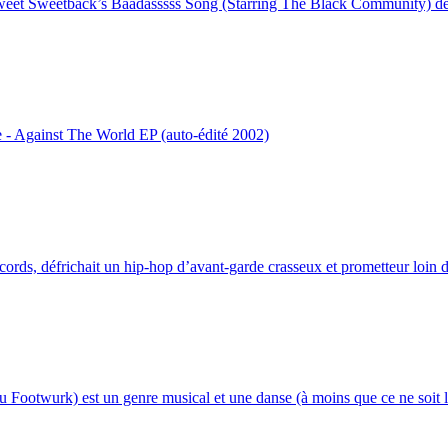
eet Sweetback’s Baadasssss Song (Starring The Black Community) de l
 - Against The World EP (auto-édité 2002)
ords, défrichait un hip-hop d’avant-garde crasseux et prometteur loin de
Footwurk) est un genre musical et une danse (à moins que ce ne soit l’