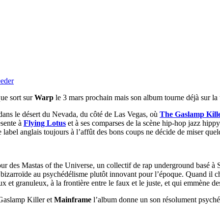
eeder
ue sort sur
Warp
le 3 mars prochain mais son album tourne déjà sur la to
 dans le désert du Nevada, du côté de Las Vegas, où
The Gaslamp Kill
ésente à
Flying Lotus
et à ses comparses de la scène hip-hop jazz hippy
 label anglais toujours à l’affût des bons coups ne décide de miser quelq
utour des Mastas of the Universe, un collectif de rap underground basé
 bizarroïde au psychédélisme plutôt innovant pour l’époque. Quand il 
ux et granuleux, à la frontière entre le faux et le juste, et qui emmène d
Gaslamp Killer et
Mainframe
l’album donne un son résolument psychédél