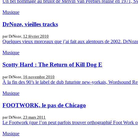
Un bel hommage au brûlot de Melvin Van Peebles réalisé en 1971, Sw
Musique
DrNoze, vieilles tracks
par DrNoze,
12 février 2010
Quelques vieux morceaux que j’ai fait aux alentours de 2002. DrNoze
Musique
Scotty Hard : The Return of Kill Dog E
par DrNoze,
16 novembre 2010
À la fin des 90’s le label de dub futuriste new-yorkais, Wordsound Rec
Musique
FOOTWORK, le pas de Chicago
par DrNoze,
23 mars 2011
Le Footwork (que l’on peut parfois trouver orthographié Foot Work ou 
Musique