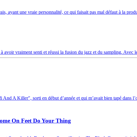
s, ayant une vraie personnalité, ce qui faisait pas mal défaut à la prod
à avoir vraiment senti et réussi la fusion du jazz et du sampling. Avec l
d A Killer", sorti en début d’année et qui m’avait bien tapé dans l’orei
Come On Feet Do Your Thing