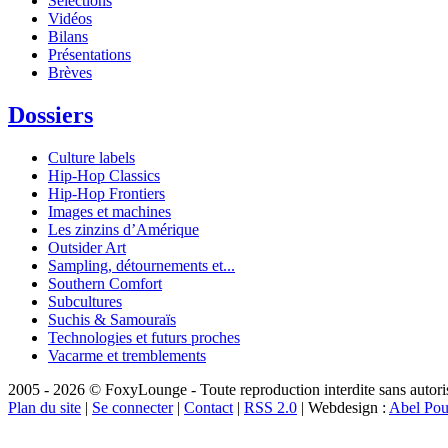
Sélections
Vidéos
Bilans
Présentations
Brèves
Dossiers
Culture labels
Hip-Hop Classics
Hip-Hop Frontiers
Images et machines
Les zinzins d’Amérique
Outsider Art
Sampling, détournements et...
Southern Comfort
Subcultures
Suchis & Samouraïs
Technologies et futurs proches
Vacarme et tremblements
2005 - 2026 © FoxyLounge - Toute reproduction interdite sans autorisa
Plan du site
|
Se connecter
|
Contact
|
RSS 2.0
| Webdesign :
Abel Pou