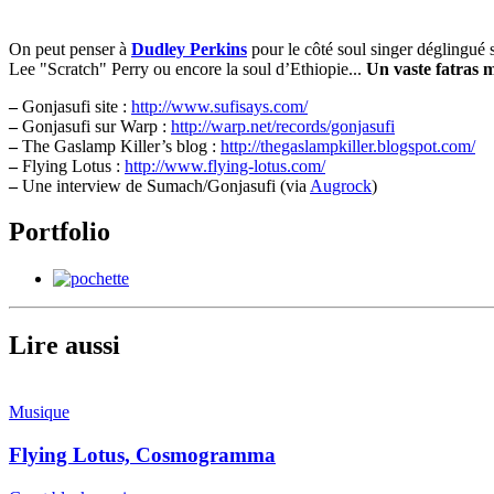
On peut penser à
Dudley Perkins
pour le côté soul singer déglingué 
Lee "Scratch" Perry ou encore la soul d’Ethiopie...
Un vaste fatras m
–
Gonjasufi site :
http://www.sufisays.com/
–
Gonjasufi sur Warp :
http://warp.net/records/gonjasufi
–
The Gaslamp Killer’s blog :
http://thegaslampkiller.blogspot.com/
–
Flying Lotus :
http://www.flying-lotus.com/
–
Une interview de Sumach/Gonjasufi (via
Augrock
)
Portfolio
Lire aussi
Musique
Flying Lotus, Cosmogramma