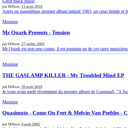
Great black music
par DrNoze,
15 avril 2010
Après un magnifique premier album intitulé 1983, un opus timide et frai
Musique
Mr Quark Presents - Tension
par DrNoze,
27 juillet 2005
Mr Quark est trop peu connu, il est pourtant un de ces rares musiciens 
Musique
THE GASLAMP KILLER - My Troubled Mind EP
par DrNoze,
20 avril 2010
Je vous avais parlé récemment du premier album de Gonjasufi, "A Sufi An
Musique
Quasimoto - Come On Feet & Melvin Van Peebles - 
par DrNoze,
4 août 2005