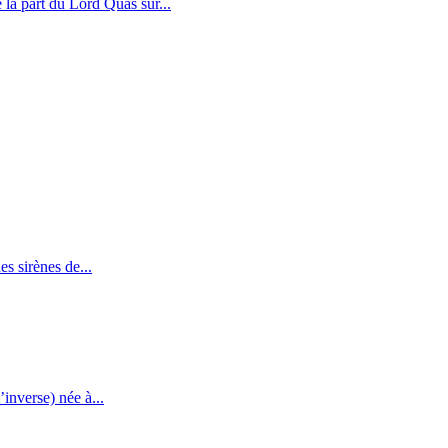
a part du Lord Quas sur...
s sirènes de...
inverse) née à...