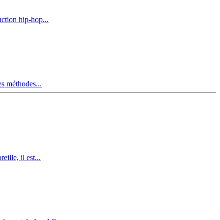
uction hip-hop...
es méthodes...
lle, il est...