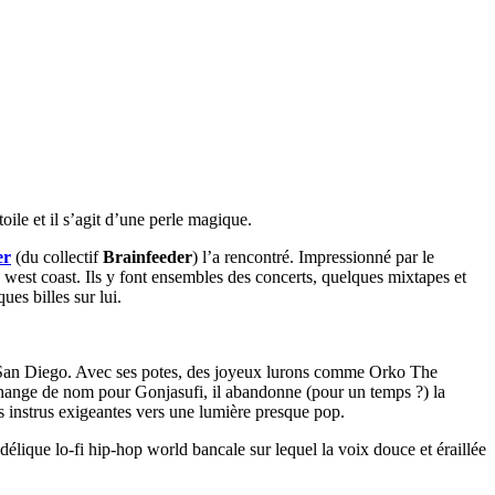
ile et il s’agit d’une perle magique.
er
(du collectif
Brainfeeder
) l’a rencontré. Impressionné par le
 west coast. Ils y font ensembles des concerts, quelques mixtapes et
ues billes sur lui.
 à San Diego. Avec ses potes, des joyeux lurons comme Orko The
change de nom pour Gonjasufi, il abandonne (pour un temps ?) la
es instrus exigeantes vers une lumière presque pop.
ique lo-fi hip-hop world bancale sur lequel la voix douce et éraillée