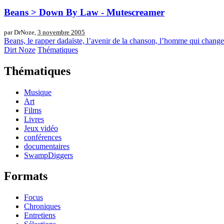
Beans > Down By Law - Mutescreamer
par DrNoze,
3 novembre 2005
Beans, le rapper dadaïste, l’avenir de la chanson, l’homme qui change
Dirt Noze
Thématiques
Thématiques
Musique
Art
Films
Livres
Jeux vidéo
conférences
documentaires
SwampDiggers
Formats
Focus
Chroniques
Entretiens