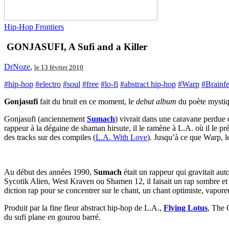
Hip-Hop Frontiers
GONJASUFI, A Sufi and a Killer
DrNoze
,
le 13 février 2010
#hip-hop
#electro
#soul
#free
#lo-fi
#abstract hip-hop
#Warp
#Brainf
Gonjasufi
fait du bruit en ce moment, le
debut album
du poète mystiq
Gonjasufi (anciennement
Sumach
) vivrait dans une caravane perdue
rappeur à la dégaine de shaman hirsute, il le ramène à L.A. où il le pr
des tracks sur des compiles (
L.A. With Love
). Jusqu’à ce que Warp, le
Au début des années 1990,
Sumach
était un rappeur qui gravitait a
Sycotik Alien, West Kraven ou Shamen 12, il faisait un rap sombre et
diction rap pour se concentrer sur le chant, un chant optimiste, vapore
Produit par la fine fleur abstract hip-hop de L.A.,
Flying Lotus
, The 
du sufi plane en gourou barré.