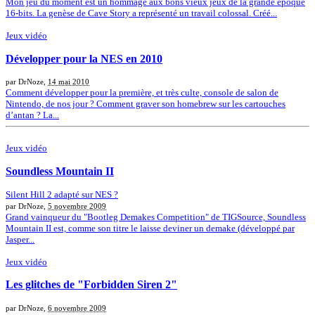
Mon jeu du moment est un hommage aux bons vieux jeux de la grande époque
16-bits. La genèse de Cave Story a représenté un travail colossal. Créé...
Jeux vidéo
Développer pour la NES en 2010
par DrNoze,
14 mai 2010
Comment développer pour la première, et très culte, console de salon de
Nintendo, de nos jour ? Comment graver son homebrew sur les cartouches
d’antan ? La...
Jeux vidéo
Soundless Mountain II
Silent Hill 2 adapté sur NES ?
par DrNoze,
5 novembre 2009
Grand vainqueur du "Bootleg Demakes Competition" de TIGSource, Soundless
Mountain II est, comme son titre le laisse deviner un demake (développé par
Jasper...
Jeux vidéo
Les glitches de "Forbidden Siren 2"
par DrNoze,
6 novembre 2009