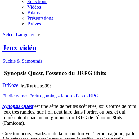
Sélections
Vidéos
Bilans
Présentations
Brèves
Select Language
▼
Jeux vidéo
Suchis & Samouraïs
Synopsis Quest, l’essence du JRPG 8bits
DrNoze
,
le 20 octobre 2010
#indie games
#retro gaming
#Japon
#flash
#RPG
Synopsis Quest
est une série de petites scénettes, sous forme de mini
jeux très rapides, que l’on peut faire dans l’ordre, ou pas, et qui
représentent chacune un gimmick du JRPG de l’époque 8bits
(Famicom).
Créé ton héros, évade-toi de la prison, trouve l’herbe magique, parle