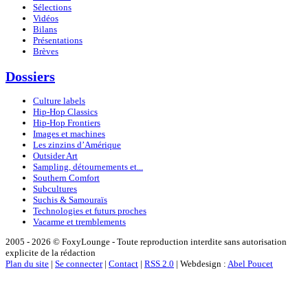
Sélections
Vidéos
Bilans
Présentations
Brèves
Dossiers
Culture labels
Hip-Hop Classics
Hip-Hop Frontiers
Images et machines
Les zinzins d’Amérique
Outsider Art
Sampling, détournements et...
Southern Comfort
Subcultures
Suchis & Samouraïs
Technologies et futurs proches
Vacarme et tremblements
2005 - 2026 © FoxyLounge - Toute reproduction interdite sans autorisation
explicite de la rédaction
Plan du site
|
Se connecter
|
Contact
|
RSS 2.0
| Webdesign :
Abel Poucet