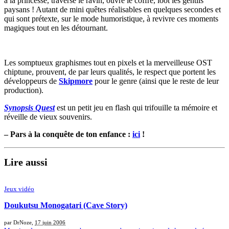
à la princesse, traverse le ravin, ouvre le coffre, loot les gentils
paysans ! Autant de mini quêtes réalisables en quelques secondes et
qui sont prétexte, sur le mode humoristique, à revivre ces moments
magiques tout en les détournant.
Les somptueux graphismes tout en pixels et la merveilleuse OST
chiptune, prouvent, de par leurs qualités, le respect que portent les
développeurs de
Skipmore
pour le genre (ainsi que le reste de leur
production).
Synopsis Quest
est un petit jeu en flash qui trifouille ta mémoire et
réveille de vieux souvenirs.
–
Pars à la conquête de ton enfance :
ici
!
Lire aussi
Jeux vidéo
Doukutsu Monogatari (Cave Story)
par DrNoze,
17 juin 2006