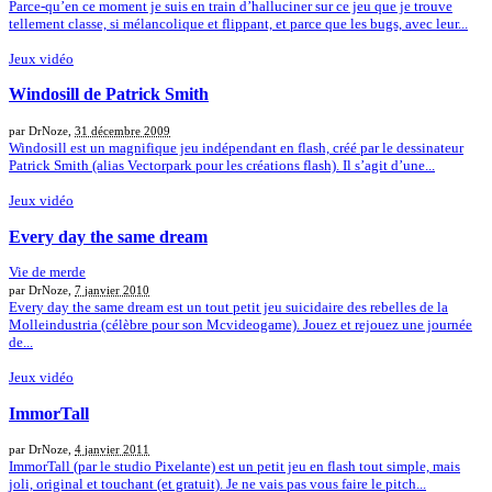
Parce-qu’en ce moment je suis en train d’halluciner sur ce jeu que je trouve
tellement classe, si mélancolique et flippant, et parce que les bugs, avec leur...
Jeux vidéo
Windosill de Patrick Smith
par DrNoze,
31 décembre 2009
Windosill est un magnifique jeu indépendant en flash, créé par le dessinateur
Patrick Smith (alias Vectorpark pour les créations flash). Il s’agit d’une...
Jeux vidéo
Every day the same dream
Vie de merde
par DrNoze,
7 janvier 2010
Every day the same dream est un tout petit jeu suicidaire des rebelles de la
Molleindustria (célèbre pour son Mcvideogame). Jouez et rejouez une journée
de...
Jeux vidéo
ImmorTall
par DrNoze,
4 janvier 2011
ImmorTall (par le studio Pixelante) est un petit jeu en flash tout simple, mais
joli, original et touchant (et gratuit). Je ne vais pas vous faire le pitch...