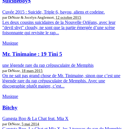
$uicideboy$
Cuvée 2015 : Suicide, Triple 6, bayou, aliens et codeine.
par DrNoze & Jocelyn Anglemort,
12 octobre 2015
Les deux cousins suicidaires de la Nouvelle Orléans, avec leur
"devil shyt" cloudy, ne sont que la partie émergée d’une scène
foisonnante qui revisite le rap...
Musique
Mr. Tinimaine : 19 Tini 5
une légende rare du rap crépusculaire de Memphis
par DrNoze,
18 mars 2015
On ne sait pas grand chose de Mr. Tinimaine, sinon que c’est une
légende rare du rap crépusculaire de Memphis. Avec une
discographie plutôt maigre, c’est...
Musique
Bitchy
Gangsta Boo & La Chat feat. Mia X
par DrNoze,
5 mai 2014
Gangsta Boo, La Chat et Mia X, les 3 tueuses du rap de Memphis