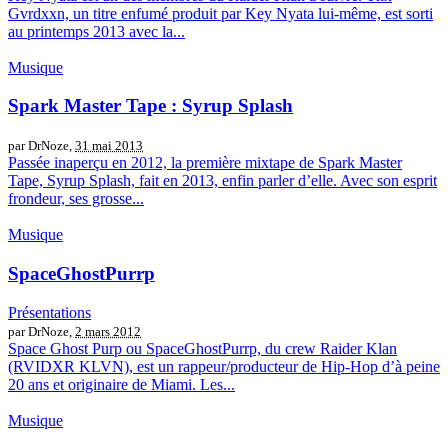
Gvrdxxn, un titre enfumé produit par Key Nyata lui-même, est sorti
au printemps 2013 avec la...
Musique
Spark Master Tape : Syrup Splash
par DrNoze,
31 mai 2013
Passée inaperçu en 2012, la première mixtape de Spark Master
Tape, Syrup Splash, fait en 2013, enfin parler d’elle. Avec son esprit
frondeur, ses grosse...
Musique
SpaceGhostPurrp
Présentations
par DrNoze,
2 mars 2012
Space Ghost Purp ou SpaceGhostPurrp, du crew Raider Klan
(RVIDXR KLVN), est un rappeur/producteur de Hip-Hop d’à peine
20 ans et originaire de Miami. Les...
Musique