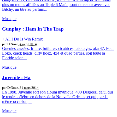
plus ou moins affiliées au Triple 6 Mafia, sont de retour avec avec
Bitchy, un titre au parfum...
Musique
Gunplay : Ham In The Trap
+ All I Do Is Win Remix
par DrNoze,
4 avril 2014
Gueules cassées, friture, brûlures, cicatrices, tatouages, aka 47, Four
Loko, crack heads, dirty hoez, 4x4 et quad parties, soit toute la
Floride selon...
Musique
Juvenile : Ha
par DrNoze,
31 mars 2014
En 1998, Juvenile sort son album mythique, 400 Degreez, celui qui
le rendra célèbre en dehors de la Nouvelle Orléans, et qui, par la
même occasion,...
Musique