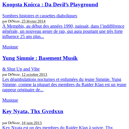
Koopsta Knicca : Da Devil’s Playground
Sombres histoires et cassettes diaboliques
par DrNoze,
25 février 2014
À Memphis, au début des années 1990, naissait, dans l’indifférence
générale, un nouveau genre de rap, qui aura pourtant une très forte
influence 25 ans plus...
Musique
Yung Simmie : Basement Musik
& Shut Up and Vibe
par DrNoze,
12 octobre 2013
Les déambulations nocturnes et enfumées du jeune Simmie. Yung
Simmie, comme la plupart des membres du Raider Klan est un jeune
rappeur originaire de...
Musique
Key Nyata, Thx Gvrdxxn
par DrNoze,
16 juin 2013
Key Nyata est un des membres du Raider Klan à suivre. Thx