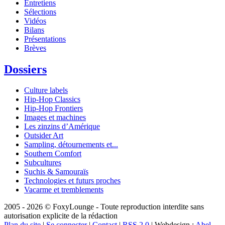
Entretiens
Sélections
Vidéos
Bilans
Présentations
Brèves
Dossiers
Culture labels
Hip-Hop Classics
Hip-Hop Frontiers
Images et machines
Les zinzins d’Amérique
Outsider Art
Sampling, détournements et...
Southern Comfort
Subcultures
Suchis & Samouraïs
Technologies et futurs proches
Vacarme et tremblements
2005 - 2026 © FoxyLounge - Toute reproduction interdite sans
autorisation explicite de la rédaction
Plan du site
|
Se connecter
|
Contact
|
RSS 2.0
| Webdesign :
Abel