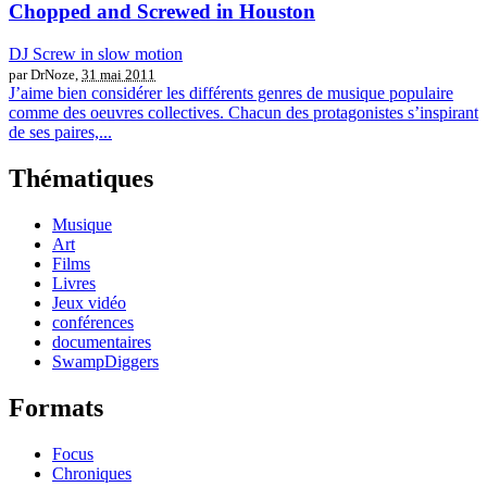
Chopped and Screwed in Houston
DJ Screw in slow motion
par DrNoze,
31 mai 2011
J’aime bien considérer les différents genres de musique populaire
comme des oeuvres collectives. Chacun des protagonistes s’inspirant
de ses paires,...
Thématiques
Musique
Art
Films
Livres
Jeux vidéo
conférences
documentaires
SwampDiggers
Formats
Focus
Chroniques