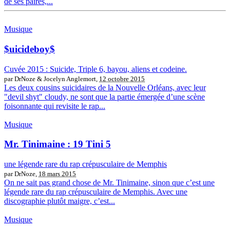
de ses paires,...
Musique
$uicideboy$
Cuvée 2015 : Suicide, Triple 6, bayou, aliens et codeine.
par DrNoze & Jocelyn Anglemort,
12 octobre 2015
Les deux cousins suicidaires de la Nouvelle Orléans, avec leur
"devil shyt" cloudy, ne sont que la partie émergée d’une scène
foisonnante qui revisite le rap...
Musique
Mr. Tinimaine : 19 Tini 5
une légende rare du rap crépusculaire de Memphis
par DrNoze,
18 mars 2015
On ne sait pas grand chose de Mr. Tinimaine, sinon que c’est une
légende rare du rap crépusculaire de Memphis. Avec une
discographie plutôt maigre, c’est...
Musique