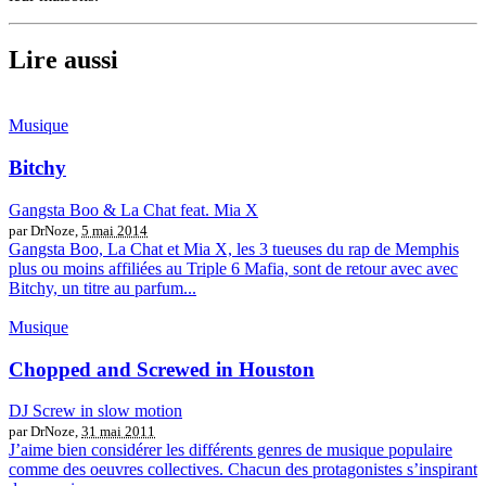
Lire aussi
Musique
Bitchy
Gangsta Boo & La Chat feat. Mia X
par DrNoze,
5 mai 2014
Gangsta Boo, La Chat et Mia X, les 3 tueuses du rap de Memphis
plus ou moins affiliées au Triple 6 Mafia, sont de retour avec avec
Bitchy, un titre au parfum...
Musique
Chopped and Screwed in Houston
DJ Screw in slow motion
par DrNoze,
31 mai 2011
J’aime bien considérer les différents genres de musique populaire
comme des oeuvres collectives. Chacun des protagonistes s’inspirant