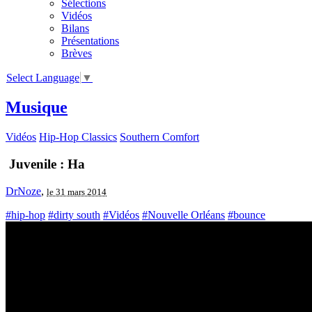
Sélections
Vidéos
Bilans
Présentations
Brèves
Select Language
▼
Musique
Vidéos
Hip-Hop Classics
Southern Comfort
Juvenile : Ha
DrNoze
,
le 31 mars 2014
#hip-hop
#dirty south
#Vidéos
#Nouvelle Orléans
#bounce