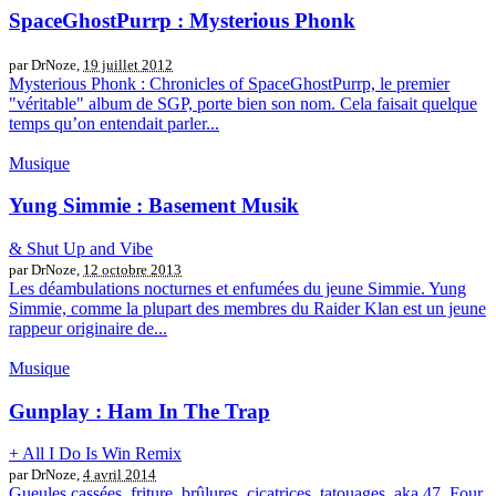
SpaceGhostPurrp : Mysterious Phonk
par DrNoze,
19 juillet 2012
Mysterious Phonk : Chronicles of SpaceGhostPurrp, le premier
"véritable" album de SGP, porte bien son nom. Cela faisait quelque
temps qu’on entendait parler...
Musique
Yung Simmie : Basement Musik
& Shut Up and Vibe
par DrNoze,
12 octobre 2013
Les déambulations nocturnes et enfumées du jeune Simmie. Yung
Simmie, comme la plupart des membres du Raider Klan est un jeune
rappeur originaire de...
Musique
Gunplay : Ham In The Trap
+ All I Do Is Win Remix
par DrNoze,
4 avril 2014
Gueules cassées, friture, brûlures, cicatrices, tatouages, aka 47, Four