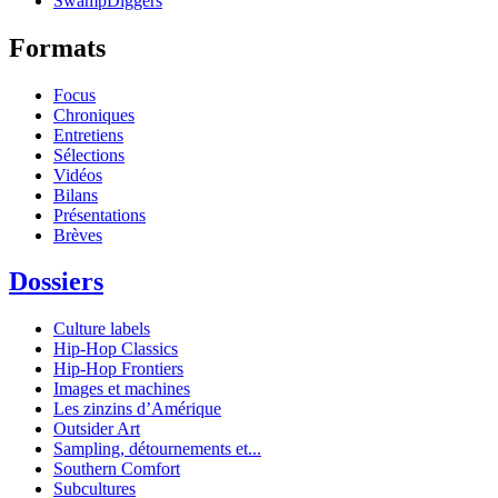
SwampDiggers
Formats
Focus
Chroniques
Entretiens
Sélections
Vidéos
Bilans
Présentations
Brèves
Dossiers
Culture labels
Hip-Hop Classics
Hip-Hop Frontiers
Images et machines
Les zinzins d’Amérique
Outsider Art
Sampling, détournements et...
Southern Comfort
Subcultures