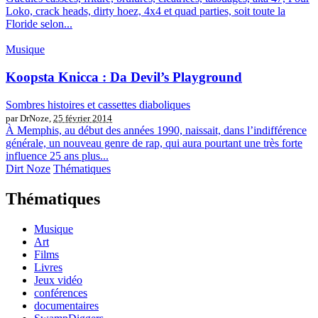
Loko, crack heads, dirty hoez, 4x4 et quad parties, soit toute la
Floride selon...
Musique
Koopsta Knicca : Da Devil’s Playground
Sombres histoires et cassettes diaboliques
par DrNoze,
25 février 2014
À Memphis, au début des années 1990, naissait, dans l’indifférence
générale, un nouveau genre de rap, qui aura pourtant une très forte
influence 25 ans plus...
Dirt Noze
Thématiques
Thématiques
Musique
Art
Films
Livres
Jeux vidéo
conférences
documentaires