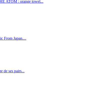
THE ATOM : orange towel...
ic From Japan....
 de ses pairs...