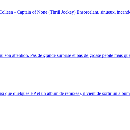
olleen - Captain of None (Thrill Jockey) Ensorcelant, sinueux, incandes
nu son attention. Pas de grande surprise et pas de grosse pépite mais que
insi que quelques EP et un album de remixes), il vient de sortir un albu