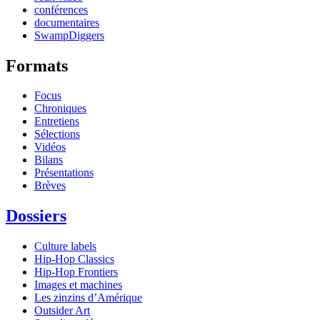
conférences
documentaires
SwampDiggers
Formats
Focus
Chroniques
Entretiens
Sélections
Vidéos
Bilans
Présentations
Brèves
Dossiers
Culture labels
Hip-Hop Classics
Hip-Hop Frontiers
Images et machines
Les zinzins d’Amérique
Outsider Art