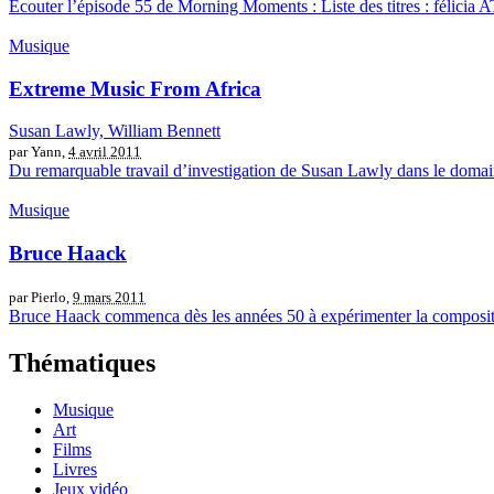
Écouter l’épisode 55 de Morning Moments : Liste des titres : fél
Musique
Extreme Music From Africa
Susan Lawly, William Bennett
par Yann,
4 avril 2011
Du remarquable travail d’investigation de Susan Lawly dans le domai
Musique
Bruce Haack
par Pierlo,
9 mars 2011
Bruce Haack commenca dès les années 50 à expérimenter la composition 
Thématiques
Musique
Art
Films
Livres
Jeux vidéo