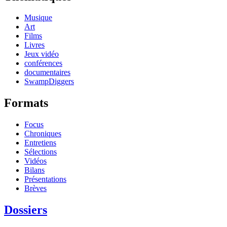
Musique
Art
Films
Livres
Jeux vidéo
conférences
documentaires
SwampDiggers
Formats
Focus
Chroniques
Entretiens
Sélections
Vidéos
Bilans
Présentations
Brèves
Dossiers