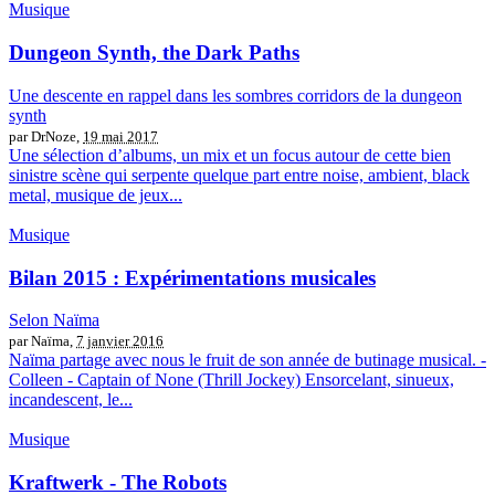
Musique
Dungeon Synth, the Dark Paths
Une descente en rappel dans les sombres corridors de la dungeon
synth
par DrNoze,
19 mai 2017
Une sélection d’albums, un mix et un focus autour de cette bien
sinistre scène qui serpente quelque part entre noise, ambient, black
metal, musique de jeux...
Musique
Bilan 2015 : Expérimentations musicales
Selon Naïma
par Naïma,
7 janvier 2016
Naïma partage avec nous le fruit de son année de butinage musical. -
Colleen - Captain of None (Thrill Jockey) Ensorcelant, sinueux,
incandescent, le...
Musique
Kraftwerk - The Robots