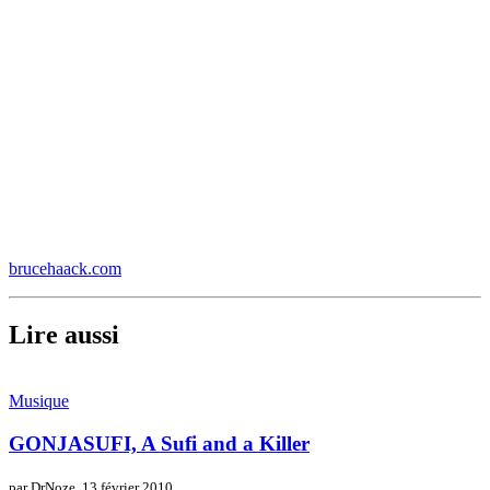
brucehaack.com
Lire aussi
Musique
GONJASUFI, A Sufi and a Killer
par DrNoze,
13 février 2010