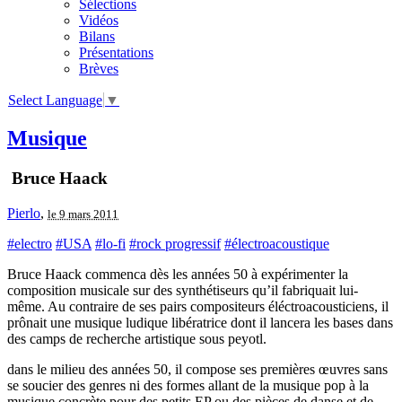
Sélections
Vidéos
Bilans
Présentations
Brèves
Select Language
▼
Musique
Bruce Haack
Pierlo
,
le 9 mars 2011
#electro
#USA
#lo-fi
#rock progressif
#électroacoustique
Bruce Haack commenca dès les années 50 à expérimenter la
composition musicale sur des synthétiseurs qu’il fabriquait lui-
même. Au contraire de ses pairs compositeurs éléctroacousticiens, il
prônait une musique ludique libératrice dont il lancera les bases dans
des camps de recherche artistique sous peyotl.
dans le milieu des années 50, il compose ses premières œuvres sans
se soucier des genres ni des formes allant de la musique pop à la
musique concrète pour des petits EP ou des pièces de danse et de