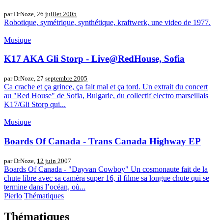
par DrNoze,
26 juillet 2005
Robotique, symétrique, synthétique, kraftwerk, une video de 1977.
Musique
K17 AKA Gli Storp - Live@RedHouse, Sofia
par DrNoze,
27 septembre 2005
Ca crache et ça grince, ça fait mal et ça tord. Un extrait du concert
au "Red House" de Sofia, Bulgarie, du collectif electro marseillais
K17/Gli Storp qui...
Musique
Boards Of Canada - Trans Canada Highway EP
par DrNoze,
12 juin 2007
Boards Of Canada - "Dayvan Cowboy" Un cosmonaute fait de la
chute libre avec sa caméra super 16, il filme sa longue chute qui se
termine dans l’océan, où...
Pierlo
Thématiques
Thématiques