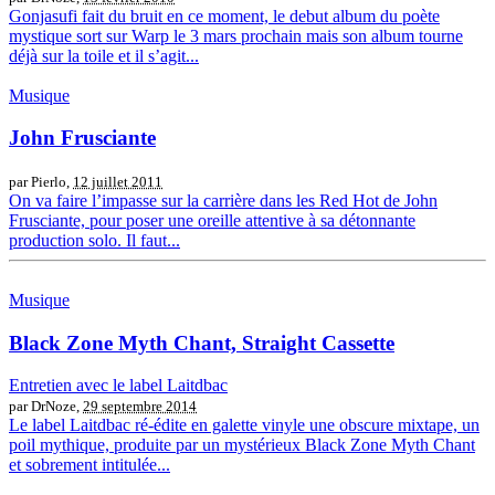
Gonjasufi fait du bruit en ce moment, le debut album du poète
mystique sort sur Warp le 3 mars prochain mais son album tourne
déjà sur la toile et il s’agit...
Musique
John Frusciante
par Pierlo,
12 juillet 2011
On va faire l’impasse sur la carrière dans les Red Hot de John
Frusciante, pour poser une oreille attentive à sa détonnante
production solo. Il faut...
Musique
Black Zone Myth Chant, Straight Cassette
Entretien avec le label Laitdbac
par DrNoze,
29 septembre 2014
Le label Laitdbac ré-édite en galette vinyle une obscure mixtape, un
poil mythique, produite par un mystérieux Black Zone Myth Chant
et sobrement intitulée...