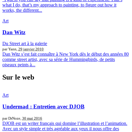
what I do, that’s my approach to painting, to figure out how it
works, the different...
Art
Dan Witz
Du Street art à la galerie
par Yann,
29 janvier 2010
Dan Witz s’est fait connaître à New York dès le début des années 80
comme street artist, avec sa série de Hummingbirds, de petits
oiseaux peints à...
Sur le web
Art
Undermad : Entretien avec DJOB
par DrNoze,
30 mai 2016
DJOB est un writer français qui domine l’illustration et l’animation.
Avec un style simple et très agréable aux yeux il nous offre des