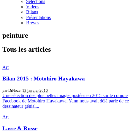
Sélections
Vidéos
Bilans
Présentations
Brèves
peinture
Tous les articles
Art
Bilan 2015 : Motohiro Hayakawa
par DrNoze,
13 janvier 2016
Une sélection des plus belles images postées en 2015 sur le compte
Facebook de Motohiro Hayakawa. Yann nous avait déjà parlé de ce
dessinateur génial...
Art
Lasse & Russe