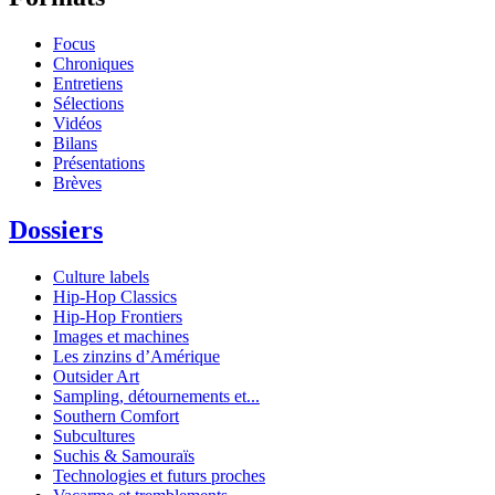
Focus
Chroniques
Entretiens
Sélections
Vidéos
Bilans
Présentations
Brèves
Dossiers
Culture labels
Hip-Hop Classics
Hip-Hop Frontiers
Images et machines
Les zinzins d’Amérique
Outsider Art
Sampling, détournements et...
Southern Comfort
Subcultures
Suchis & Samouraïs
Technologies et futurs proches