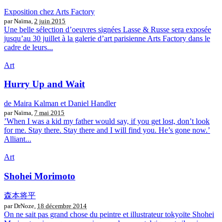
Exposition chez Arts Factory
par Naïma,
2 juin 2015
Une belle sélection d’oeuvres signées Lasse & Russe sera exposée
jusqu’au 30 juillet à la galerie d’art parisienne Arts Factory dans le
cadre de leurs...
Art
Hurry Up and Wait
de Maira Kalman et Daniel Handler
par Naïma,
7 mai 2015
’When I was a kid my father would say, if you get lost, don’t look
for me. Stay there. Stay there and I will find you. He’s gone now.’
Alliant...
Art
Shohei Morimoto
森本将平
par DrNoze,
18 décembre 2014
On ne sait pas grand chose du peintre et illustrateur tokyoïte Shohei