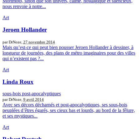
Morimoto, sinon que son univers, calme, nostalgique et silencieux,
nous renvoie à notre...
Art
Jeroen Hollander
par DrNoze,
27 novembre 2014
Mais qu’est-ce qui peut bien pousser Jeroen Hollander à dessiner, à
longueur de journées, des plans de métro imaginaires pour des villes
qui n’existent pas ?...
Art
Linda Roux
sous-bois post-apocalyptiques
par DrNoze,
9 avril 2014
Avec ses décors décharnés et post-apocalyptiques, ses sous-bois
peuplées d’êtres égarés, ses cieux bas et lourds, au bord de la fêlure,
et ses mystiques...
Art