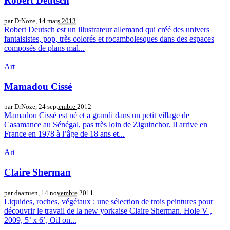
Robert Deutsch
par DrNoze,
14 mars 2013
Robert Deutsch est un illustrateur allemand qui créé des univers
fantaisistes, pop, très colorés et rocambolesques dans des espaces
composés de plans mal...
Art
Mamadou Cissé
par DrNoze,
24 septembre 2012
Mamadou Cissé est né et a grandi dans un petit village de
Casamance au Sénégal, pas très loin de Ziguinchor. Il arrive en
France en 1978 à l’âge de 18 ans et...
Art
Claire Sherman
par daamien,
14 novembre 2011
Liquides, roches, végétaux : une sélection de trois peintures pour
découvrir le travail de la new yorkaise Claire Sherman. Hole V ,
2009, 5’ x 6’, Oil on...