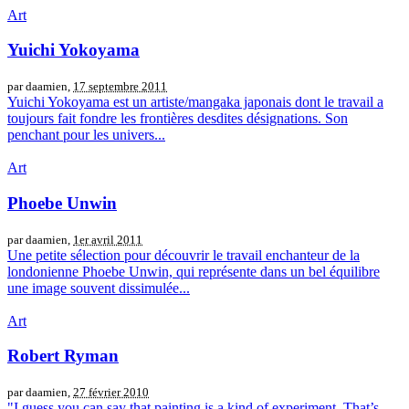
Art
Yuichi Yokoyama
par daamien,
17 septembre 2011
Yuichi Yokoyama est un artiste/mangaka japonais dont le travail a
toujours fait fondre les frontières desdites désignations. Son
penchant pour les univers...
Art
Phoebe Unwin
par daamien,
1er avril 2011
Une petite sélection pour découvrir le travail enchanteur de la
londonienne Phoebe Unwin, qui représente dans un bel équilibre
une image souvent dissimulée...
Art
Robert Ryman
par daamien,
27 février 2010
"I guess you can say that painting is a kind of experiment. That’s