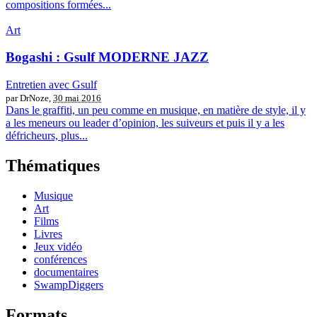
compositions formées...
Art
Bogashi : Gsulf MODERNE JAZZ
Entretien avec Gsulf
par DrNoze,
30 mai 2016
Dans le graffiti, un peu comme en musique, en matière de style, il y
a les meneurs ou leader d’opinion, les suiveurs et puis il y a les
défricheurs, plus...
Thématiques
Musique
Art
Films
Livres
Jeux vidéo
conférences
documentaires
SwampDiggers
Formats