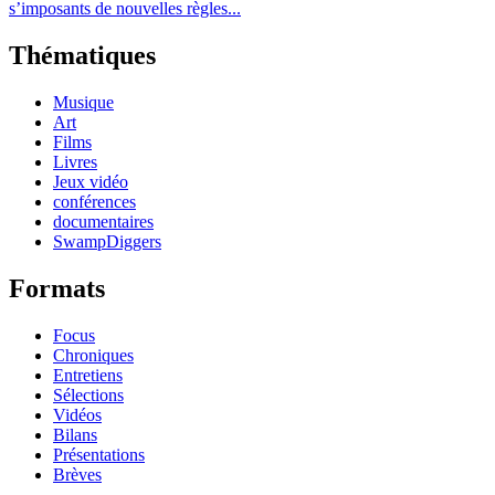
s’imposants de nouvelles règles...
Thématiques
Musique
Art
Films
Livres
Jeux vidéo
conférences
documentaires
SwampDiggers
Formats
Focus
Chroniques
Entretiens
Sélections
Vidéos
Bilans
Présentations
Brèves