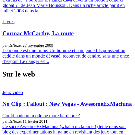
global ?" de Jean-Marie Bouissou. Dans un riche article parut en
juillet 2008 dans la...
Livres
Cormac McCarthy, La route
par DrNoze,
27 novembre 2009
Le monde est une ruine. Un homme et son jeune fils poussent un
caddie dans un monde dévasté, recouvert de cendre, sans une once
d’espoir. Le danger est...
Sur le web
Jeux vidéo
No Clip : Fallout : New Vegas - AwesomeExMachina
Could hadcore mode be more hardcore ?
par DrNoze,
11 février 2011
Ce sacré AwsomeExMachina (what a nickname !) tente dans son
blog des experimentations in game en revisitant des jeux tout en