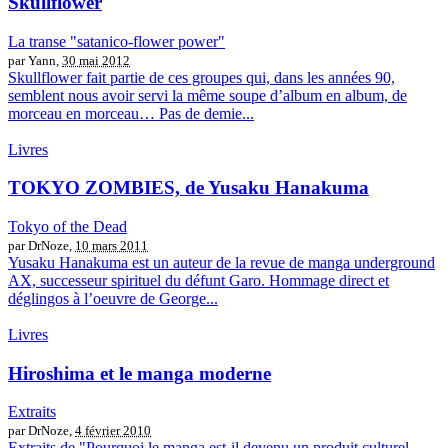
Skullflower
La transe "satanico-flower power"
par Yann,
30 mai 2012
Skullflower fait partie de ces groupes qui, dans les années 90,
semblent nous avoir servi la même soupe d’album en album, de
morceau en morceau… Pas de demie...
Livres
TOKYO ZOMBIES, de Yusaku Hanakuma
Tokyo of the Dead
par DrNoze,
10 mars 2011
Yusaku Hanakuma est un auteur de la revue de manga underground
AX, successeur spirituel du défunt Garo. Hommage direct et
déglingos à l’oeuvre de George...
Livres
Hiroshima et le manga moderne
Extraits
par DrNoze,
4 février 2010
Extraits de "Pourquoi le manga est-il devenu un produit culturel