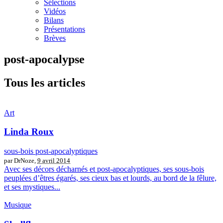
Sélections
Vidéos
Bilans
Présentations
Brèves
post-apocalypse
Tous les articles
Art
Linda Roux
sous-bois post-apocalyptiques
par DrNoze,
9 avril 2014
Avec ses décors décharnés et post-apocalyptiques, ses sous-bois
peuplées d’êtres égarés, ses cieux bas et lourds, au bord de la fêlure,
et ses mystiques...
Musique