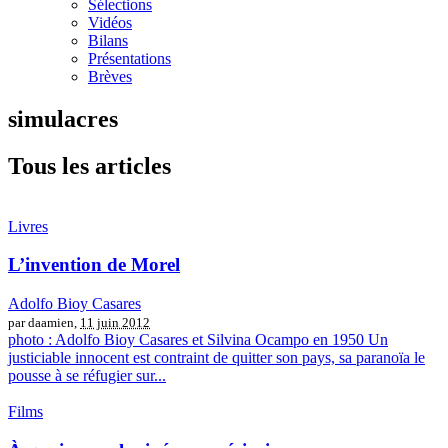
Sélections
Vidéos
Bilans
Présentations
Brèves
simulacres
Tous les articles
Livres
L’invention de Morel
Adolfo Bioy Casares
par daamien,
11 juin 2012
photo : Adolfo Bioy Casares et Silvina Ocampo en 1950 Un
justiciable innocent est contraint de quitter son pays, sa paranoïa le
pousse à se réfugier sur...
Films