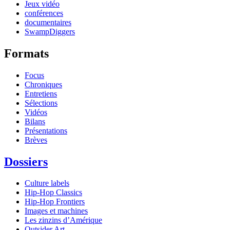
Jeux vidéo
conférences
documentaires
SwampDiggers
Formats
Focus
Chroniques
Entretiens
Sélections
Vidéos
Bilans
Présentations
Brèves
Dossiers
Culture labels
Hip-Hop Classics
Hip-Hop Frontiers
Images et machines
Les zinzins d’Amérique
Outsider Art