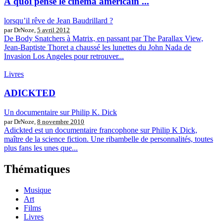
À quoi pense le cinéma américain ...
lorsqu’il rêve de Jean Baudrillard ?
par DrNoze,
5 avril 2012
De Body Snatchers à Matrix, en passant par The Parallax View,
Jean-Baptiste Thoret a chaussé les lunettes du John Nada de
Invasion Los Angeles pour retrouver...
Livres
ADICKTED
Un documentaire sur Philip K. Dick
par DrNoze,
8 novembre 2010
Adickted est un documentaire francophone sur Philip K Dick,
maître de la science fiction. Une ribambelle de personnalités, toutes
plus fans les unes que...
Thématiques
Musique
Art
Films
Livres