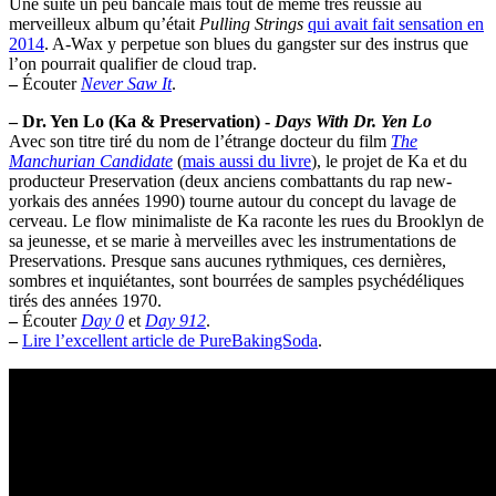
Une suite un peu bancale mais tout de même très réussie au
merveilleux album qu’était
Pulling Strings
qui avait fait sensation en
2014
. A-Wax y perpetue son blues du gangster sur des instrus que
l’on pourrait qualifier de cloud trap.
–
Écouter
Never Saw It
.
–
Dr. Yen Lo (Ka & Preservation) -
Days With Dr. Yen Lo
Avec son titre tiré du nom de l’étrange docteur du film
The
Manchurian Candidate
(
mais aussi du livre
), le projet de Ka et du
producteur Preservation (deux anciens combattants du rap new-
yorkais des années 1990) tourne autour du concept du lavage de
cerveau. Le flow minimaliste de Ka raconte les rues du Brooklyn de
sa jeunesse, et se marie à merveilles avec les instrumentations de
Preservations. Presque sans aucunes rythmiques, ces dernières,
sombres et inquiétantes, sont bourrées de samples psychédéliques
tirés des années 1970.
–
Écouter
Day 0
et
Day 912
.
–
Lire l’excellent article de PureBakingSoda
.