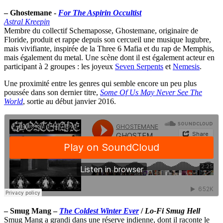
–
Ghostemane -
For The Aspirin Occultist
Astral Kreepin
Membre du collectif Schemaposse, Ghostemane, originaire de
Floride, produit et rappe depuis son cercueil une musique lugubre,
mais vivifiante, inspirée de la Three 6 Mafia et du rap de Memphis,
mais également du metal. Une scène dont il est également acteur en
participant à 2 groupes : les joyeux
Seven Serpents
et
Nemesis
.
Une proximité entre les genres qui semble encore un peu plus
poussée dans son dernier titre,
Some Of Us May Never See The
World
, sortie au début janvier 2016.
–
Smug Mang –
The Coldest Winter Ever
/
Lo-Fi Smug Hell
Smug Mang a grandi dans une réserve indienne, dont il raconte le