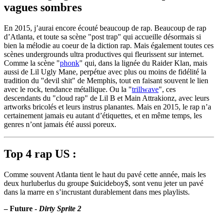
vagues sombres
En 2015, j’aurai encore écouté beaucoup de rap. Beaucoup de rap
d’Atlanta, et toute sa scène "post trap" qui accueille désormais si
bien la mélodie au coeur de la diction rap. Mais également toutes ces
scènes undergrounds ultra productives qui fleurissent sur internet.
Comme la scène "
phonk
" qui, dans la lignée du Raider Klan, mais
aussi de Lil Ugly Mane, perpétue avec plus ou moins de fidélité la
tradition du "devil shit" de Memphis, tout en faisant souvent le lien
avec le rock, tendance métallique. Ou la "
trillwave
", ces
descendants du "cloud rap" de Lil B et Main Attrakionz, avec leurs
artworks bricolés et leurs instrus planantes. Mais en 2015, le rap n’a
certainement jamais eu autant d’étiquettes, et en même temps, les
genres n’ont jamais été aussi poreux.
Top 4 rap US :
Comme souvent Atlanta tient le haut du pavé cette année, mais les
deux hurluberlus du groupe $uicideboy$, sont venu jeter un pavé
dans la marre en s’incrustant durablement dans mes playlists.
–
Future -
Dirty Sprite 2