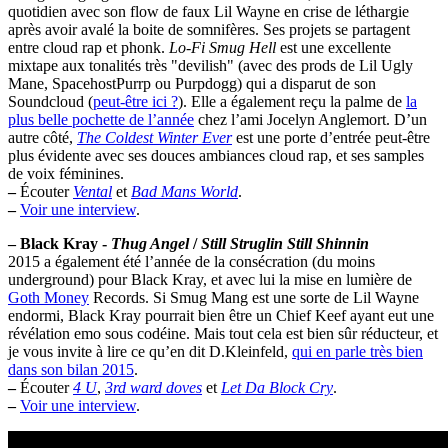
quotidien avec son flow de faux Lil Wayne en crise de léthargie
après avoir avalé la boite de somnifères. Ses projets se partagent
entre cloud rap et phonk.
Lo-Fi Smug Hell
est une excellente
mixtape aux tonalités très "devilish" (avec des prods de Lil Ugly
Mane, SpacehostPurrp ou Purpdogg) qui a disparut de son
Soundcloud (
peut-être ici ?
). Elle a également reçu la palme de
la
plus belle pochette de l’année
chez l’ami Jocelyn Anglemort. D’un
autre côté,
The Coldest Winter Ever
est une porte d’entrée peut-être
plus évidente avec ses douces ambiances cloud rap, et ses samples
de voix féminines.
–
Écouter
Vental
et
Bad Mans World
.
–
Voir une interview
.
–
Black Kray -
Thug Angel
/
Still Struglin Still Shinnin
2015 a également été l’année de la consécration (du moins
underground) pour Black Kray, et avec lui la mise en lumière de
Goth Money
Records. Si Smug Mang est une sorte de Lil Wayne
endormi, Black Kray pourrait bien être un Chief Keef ayant eut une
révélation emo sous codéine. Mais tout cela est bien sûr réducteur, et
je vous invite à lire ce qu’en dit D.Kleinfeld,
qui en parle très bien
dans son bilan 2015
.
–
Écouter
4 U
,
3rd ward doves
et
Let Da Block Cry
.
–
Voir une interview
.