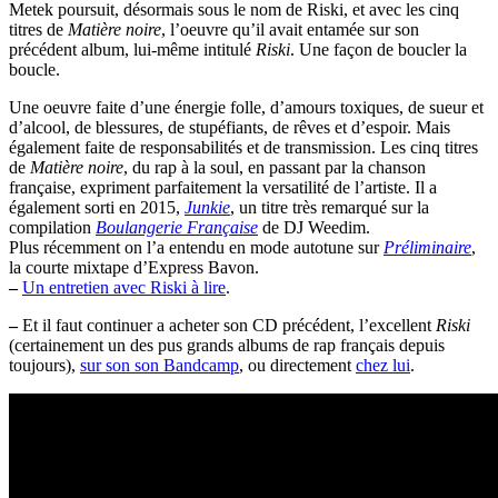
Metek poursuit, désormais sous le nom de Riski, et avec les cinq
titres de
Matière noire
, l’oeuvre qu’il avait entamée sur son
précédent album, lui-même intitulé
Riski
. Une façon de boucler la
boucle.
Une oeuvre faite d’une énergie folle, d’amours toxiques, de sueur et
d’alcool, de blessures, de stupéfiants, de rêves et d’espoir. Mais
également faite de responsabilités et de transmission. Les cinq titres
de
Matière noire
, du rap à la soul, en passant par la chanson
française, expriment parfaitement la versatilité de l’artiste. Il a
également sorti en 2015,
Junkie
, un titre très remarqué sur la
compilation
Boulangerie Française
de DJ Weedim.
Plus récemment on l’a entendu en mode autotune sur
Préliminaire
,
la courte mixtape d’Express Bavon.
–
Un entretien avec Riski à lire
.
–
Et il faut continuer a acheter son CD précédent, l’excellent
Riski
(certainement un des pus grands albums de rap français depuis
toujours),
sur son son Bandcamp
, ou directement
chez lui
.