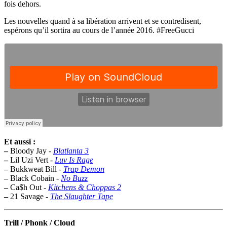
fois dehors.
Les nouvelles quand à sa libération arrivent et se contredisent,
espérons qu’il sortira au cours de l’année 2016. #FreeGucci
Et aussi :
–
Bloody Jay -
Blatlanta 3
–
Lil Uzi Vert -
Luv Is Rage
–
Bukkweat Bill -
Trap Demon
–
Black Cobain -
No Buzz
–
Ca$h Out -
Kitchens & Choppas 2
–
21 Savage -
The Slaughter Tape
Trill / Phonk / Cloud