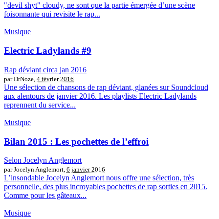
"devil shyt" cloudy, ne sont que la partie émergée d’une scène
foisonnante qui revisite le rap...
Musique
Electric Ladylands #9
Rap déviant circa jan 2016
par DrNoze,
4 février 2016
Une sélection de chansons de rap déviant, glanées sur Soundcloud
aux alentours de janvier 2016. Les playlists Electric Ladylands
reprennent du service...
Musique
Bilan 2015 : Les pochettes de l’effroi
Selon Jocelyn Anglemort
par Jocelyn Anglemort,
6 janvier 2016
L’insondable Jocelyn Anglemort nous offre une sélection, très
personnelle, des plus incroyables pochettes de rap sorties en 2015.
Comme pour les gâteaux...
Musique