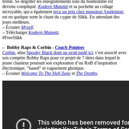
fermé. Se dégotter les enregistrements solo du bonhomme est
devenu compliqué.
Kodeen Mutantz
et sa pochette au collage
incroyable, qui a également
reçu un prix chez monsieur Anglemort
,
est en quelque sorte le chant du cygne de Slikk. En attendant des
jours meilleurs.
–
Écouter
Myself
.
–
Télécharger
Kodeen Mutantz
.
#FreeSlikk
–
Bobby Raps & Corbin -
Coach Potatoes
Corbin
, alias
Spooky Black dont on avait parlé ici
, s’est associé avec
son compère Bobby Raps pour ce projet de 7 titres dans lequel le
jeune chanteur poursuit son exploration d’un RnB d’inspiration
électronique, "based" et vaguement ghotique.
–
Écouter
Welcome To The Hell Zone
et
The Depths
.