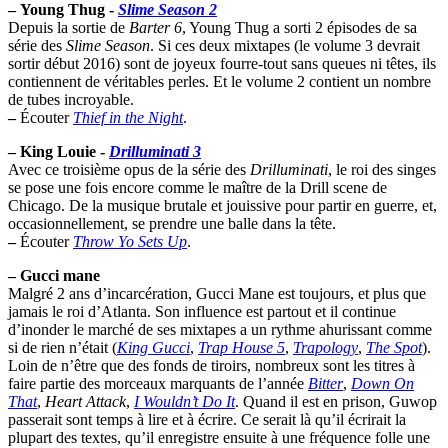
–
Young Thug -
Slime Season 2
Depuis la sortie de
Barter 6
, Young Thug a sorti 2 épisodes de sa
série des
Slime Season
. Si ces deux mixtapes (le volume 3 devrait
sortir début 2016) sont de joyeux fourre-tout sans queues ni têtes, ils
contiennent de véritables perles. Et le volume 2 contient un nombre
de tubes incroyable.
–
Écouter
Thief in the Night
.
–
King Louie -
Drilluminati 3
Avec ce troisième opus de la série des
Drilluminati
, le roi des singes
se pose une fois encore comme le maître de la Drill scene de
Chicago. De la musique brutale et jouissive pour partir en guerre, et,
occasionnellement, se prendre une balle dans la tête.
–
Écouter
Throw Yo Sets Up
.
–
Gucci mane
Malgré 2 ans d’incarcération, Gucci Mane est toujours, et plus que
jamais le roi d’Atlanta. Son influence est partout et il continue
d’inonder le marché de ses mixtapes a un rythme ahurissant comme
si de rien n’était (
King Gucci
,
Trap House 5
,
Trapology
,
The Spot
).
Loin de n’être que des fonds de tiroirs, nombreux sont les titres à
faire partie des morceaux marquants de l’année
Bitter
,
Down On
That
,
Heart Attack
,
I Wouldn’t Do It
. Quand il est en prison, Guwop
passerait sont temps à lire et à écrire. Ce serait là qu’il écrirait la
plupart des textes, qu’il enregistre ensuite à une fréquence folle une