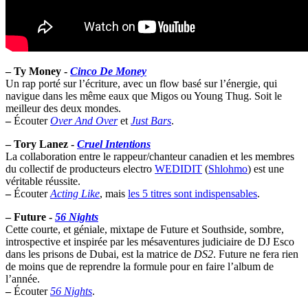
–
Ty Money -
Cinco De Money
Un rap porté sur l’écriture, avec un flow basé sur l’énergie, qui
navigue dans les même eaux que Migos ou Young Thug. Soit le
meilleur des deux mondes.
–
Écouter
Over And Over
et
Just Bars
.
–
Tory Lanez -
Cruel Intentions
La collaboration entre le rappeur/chanteur canadien et les membres
du collectif de producteurs electro
WEDIDIT
(
Shlohmo
) est une
véritable réussite.
–
Écouter
Acting Like
, mais
les 5 titres sont indispensables
.
–
Future -
56 Nights
Cette courte, et géniale, mixtape de Future et Southside, sombre,
introspective et inspirée par les mésaventures judiciaire de DJ Esco
dans les prisons de Dubai, est la matrice de
DS2
. Future ne fera rien
de moins que de reprendre la formule pour en faire l’album de
l’année.
–
Écouter
56 Nights
.