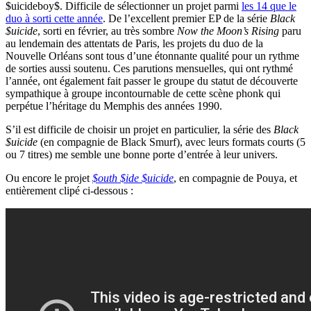
$uicideboy$. Difficile de sélectionner un projet parmi
les 14 que le
duo à sorti cette année
. De l’excellent premier EP de la série
Black
$uicide
, sorti en février, au très sombre
Now the Moon’s Rising
paru
au lendemain des attentats de Paris, les projets du duo de la
Nouvelle Orléans sont tous d’une étonnante qualité pour un rythme
de sorties aussi soutenu. Ces parutions mensuelles, qui ont rythmé
l’année, ont également fait passer le groupe du statut de découverte
sympathique à groupe incontournable de cette scène phonk qui
perpétue l’héritage du Memphis des années 1990.
S’il est difficile de choisir un projet en particulier, la série des
Black
$uicide
(en compagnie de Black Smurf), avec leurs formats courts (5
ou 7 titres) me semble une bonne porte d’entrée à leur univers.
Ou encore le projet
$outh $ide $uicide
, en compagnie de Pouya, et
entièrement clipé ci-dessous :