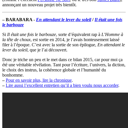
annonçant un nouveau projet très bientôt.
–
BARABARA -
En attendant le lever du soleil
/
Il était une fois
le barbouze
Si
Il était une fois le barbouze
, sorte d’équivalent rap à
L’Homme à
la tête de choux
, est sortie en 2014, je l’avais honteusement laissé
filer à l’époque. C’est avec la sortie de son épilogue,
En attendant le
lever du soleil
, que je l’ai découvert.
Donc je triche un peu et le met dans ce bilan 2015, car pour moi ça
été une véritable révélation. Tant pour l’écriture, l’univers, la diction,
le choix des instrus, la cohérence globale et l’humanité du
bonhomme.
–
Pour en savoir plus, lire la chronique
.
–
Lire aussi l’excellent entretien qu’il a bien voulu nous accorder
.