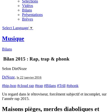
Sélections
Vidéos
Bilans
Présentations
Brèves
Select Language
▼
Musique
Bilans
Bilan 2015 : Rap, trap & phonk
Selon DirtNoze
DrNoze
,
le 22 janvier 2016
#hip-hop
#cloud rap
#trap
#Bilans
#Trill
#phonk
Un regard dans le rétroviseur, forcément subjectif et incomplet, sur
l’année rap 2015.
Maisons pièges, merdes diaboliques et