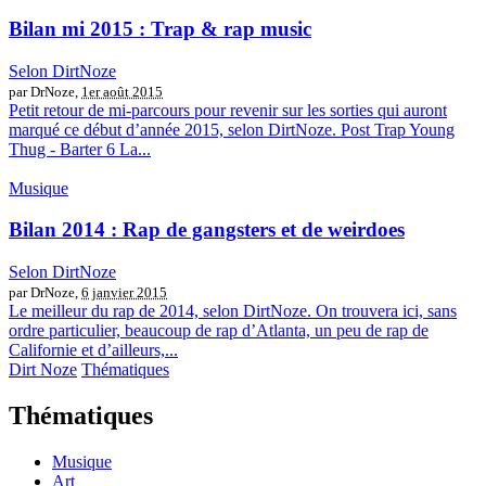
Bilan mi 2015 : Trap & rap music
Selon DirtNoze
par DrNoze,
1er août 2015
Petit retour de mi-parcours pour revenir sur les sorties qui auront
marqué ce début d’année 2015, selon DirtNoze. Post Trap Young
Thug - Barter 6 La...
Musique
Bilan 2014 : Rap de gangsters et de weirdoes
Selon DirtNoze
par DrNoze,
6 janvier 2015
Le meilleur du rap de 2014, selon DirtNoze. On trouvera ici, sans
ordre particulier, beaucoup de rap d’Atlanta, un peu de rap de
Californie et d’ailleurs,...
Dirt Noze
Thématiques
Thématiques
Musique
Art