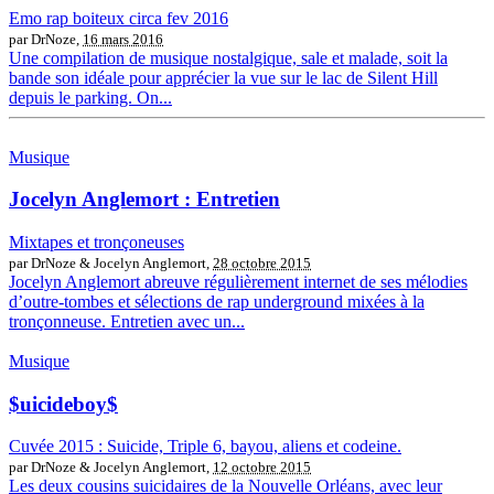
Emo rap boiteux circa fev 2016
par DrNoze,
16 mars 2016
Une compilation de musique nostalgique, sale et malade, soit la
bande son idéale pour apprécier la vue sur le lac de Silent Hill
depuis le parking. On...
Musique
Jocelyn Anglemort : Entretien
Mixtapes et tronçoneuses
par DrNoze & Jocelyn Anglemort,
28 octobre 2015
Jocelyn Anglemort abreuve régulièrement internet de ses mélodies
d’outre-tombes et sélections de rap underground mixées à la
tronçonneuse. Entretien avec un...
Musique
$uicideboy$
Cuvée 2015 : Suicide, Triple 6, bayou, aliens et codeine.
par DrNoze & Jocelyn Anglemort,
12 octobre 2015
Les deux cousins suicidaires de la Nouvelle Orléans, avec leur