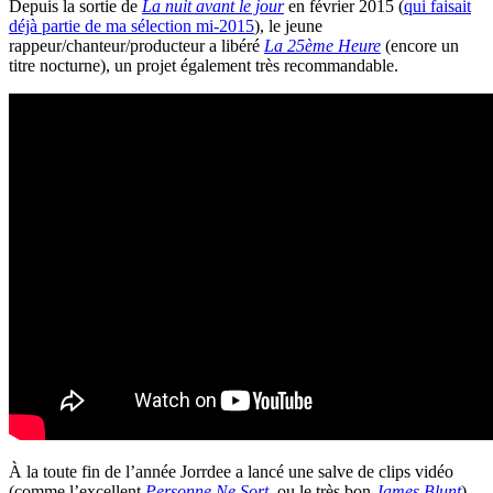
Depuis la sortie de
La nuit avant le jour
en février 2015 (
qui faisait
déjà partie de ma sélection mi-2015
), le jeune
rappeur/chanteur/producteur a libéré
La 25ème Heure
(encore un
titre nocturne), un projet également très recommandable.
À la toute fin de l’année Jorrdee a lancé une salve de clips vidéo
(comme l’excellent
Personne Ne Sort
, ou le très bon
James Blunt
),