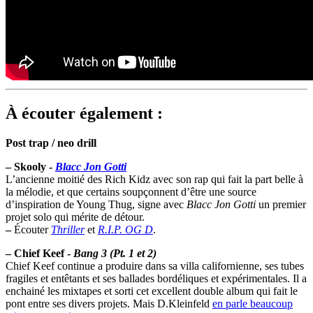
À écouter également :
Post trap / neo drill
–
Skooly -
Blacc Jon Gotti
L’ancienne moitié des Rich Kidz avec son rap qui fait la part belle à
la mélodie, et que certains soupçonnent d’être une source
d’inspiration de Young Thug, signe avec
Blacc Jon Gotti
un premier
projet solo qui mérite de détour.
–
Écouter
Thriller
et
R.I.P. OG D
.
–
Chief Keef -
Bang 3 (Pt. 1 et 2)
Chief Keef continue a produire dans sa villa californienne, ses tubes
fragiles et entêtants et ses ballades bordéliques et expérimentales. Il a
enchainé les mixtapes et sorti cet excellent double album qui fait le
pont entre ses divers projets. Mais D.Kleinfeld
en parle beaucoup