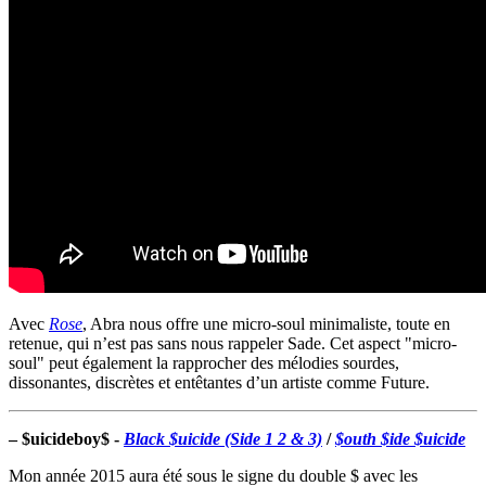
Avec
Rose
, Abra nous offre une micro-soul minimaliste, toute en
retenue, qui n’est pas sans nous rappeler Sade. Cet aspect "micro-
soul" peut également la rapprocher des mélodies sourdes,
dissonantes, discrètes et entêtantes d’un artiste comme Future.
–
$uicideboy$ -
Black $uicide (Side 1 2 & 3)
/
$outh $ide $uicide
Mon année 2015 aura été sous le signe du double $ avec les