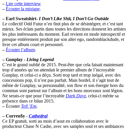
–
Lire cette interview
–
Écouter la mixtape
.
–
Earl Sweatshirt-
I Don’t Like Shit, I Don’t Go Outside
Le collectif Odd Futur n’en finit plus de se désintégrer, et c’est tant
mieux. Ses éclats partis dans toutes les directions donnent les artistes
les plus intéressants du moment. Earl revient en mode introspectif et
presque entièrement produit par son alter ego, randomblackdude, et
livre cet album court et personnel.
–
Écouter l’album
.
–
Gunplay -
Living Legend
C’est le grand oublié de 2015. Peut-être que cela faisait maintenant
trop d’années qu’on attendait le premier album de l’incroyable
Gunplay, et celui-ci a déçu. Sorti trop tard et trop inégal, avec des
concessions pop, il n’est pas parfait. Mais bordel, il s’agit tout de
même de Gunplay, sa personnalité, son flow et son énergie hors du
commun sont partout sur l’album et les bons morceaux sont légion.
Ne serais-ce que pour l’incroyable
Dark Dayz
, celui-ci mérite sa
présence dans ce bilan 2015.
–
Écouter
Tell ’Em
.
–
Curren$y -
Cathedral
Ce EP gratuit, sorti au mois d’aout en collaboration avec le
producteur Chase N Cashe, avec ses samples soul et ses ambiances