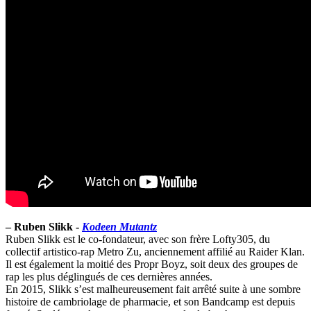
–
Ruben Slikk -
Kodeen Mutantz
Ruben Slikk est le co-fondateur, avec son frère Lofty305, du
collectif artistico-rap Metro Zu, anciennement affilié au Raider Klan.
Il est également la moitié des Propr Boyz, soit deux des groupes de
rap les plus déglingués de ces dernières années.
En 2015, Slikk s’est malheureusement fait arrêté suite à une sombre
histoire de cambriolage de pharmacie, et son Bandcamp est depuis