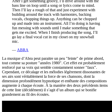
After I get something groovy, I’ll drive around with the
bass line on loop until a song or lyrics come to mind.
Then I’ll lay a rough of that and just experiment with
building around the track with harmonies, backing
vocals, chopping things up. Anything can be chopped
up and made into an instrument. All I’m doing is having
fun messing with sounds until I make something that
gets me excited. When I finish producing the song, I’ll
go lay a final vocal cut in my closet on my snowball
mic.
—
ABRA
La musique d’Abra peut paraitre un peu "feinte" de prime abord,
tout comme sa posture "années 1980". Cet effet est probablement
renforcé par sa voix qui semble constamment sonner "faux".
Cependant, ce décalage et les mélodies légèrement dissonantes de
ses airs sont véritablement la force de ses chansons, dont la
dimension profondément hypnotique et entêtante des compositions
augmente à chaque écoute. À la manière des deux précédents items
de cette liste (décidément) il s’agit d’un album qui se bonifie
grandement au fil des écoutes.