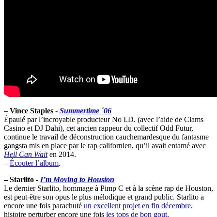
–
Vince Staples -
Summertime ´06
Épaulé par l’incroyable producteur No I.D. (avec l’aide de Clams
Casino et DJ Dahi), cet ancien rappeur du collectif Odd Futur,
continue le travail de déconstruction cauchemardesque du fantasme
gangsta mis en place par le rap californien, qu’il avait entamé avec
Hell Can Wait
en 2014.
–
Écouter l’album
.
–
Starlito -
I’m Moving to Houston
Le dernier Starlito, hommage à Pimp C et à la scène rap de Houston,
est peut-être son opus le plus mélodique et grand public. Starlito a
encore une fois parachuté
un excellent projet en fin décembre
,
histoire perturber encore une fois
les tops de bon gout
.