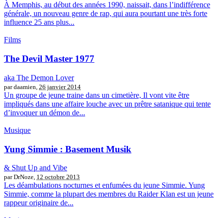
À Memphis, au début des années 1990, naissait, dans l’indifférence
générale, un nouveau genre de rap, qui aura pourtant une très forte
influence 25 ans plus...
Films
The Devil Master 1977
aka The Demon Lover
par daamien,
26 janvier 2014
Un groupe de jeune traine dans un cimetière, Il vont vite être
impliqués dans une affaire louche avec un prêtre satanique qui tente
d’invoquer un démon de...
Musique
Yung Simmie : Basement Musik
& Shut Up and Vibe
par DrNoze,
12 octobre 2013
Les déambulations nocturnes et enfumées du jeune Simmie. Yung
Simmie, comme la plupart des membres du Raider Klan est un jeune
rappeur originaire de...