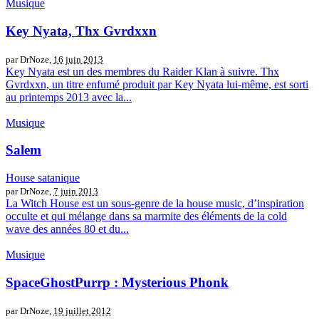
Musique
Key Nyata, Thx Gvrdxxn
par DrNoze,
16 juin 2013
Key Nyata est un des membres du Raider Klan à suivre. Thx
Gvrdxxn, un titre enfumé produit par Key Nyata lui-même, est sorti
au printemps 2013 avec la...
Musique
Salem
House satanique
par DrNoze,
7 juin 2013
La Witch House est un sous-genre de la house music, d’inspiration
occulte et qui mélange dans sa marmite des éléments de la cold
wave des années 80 et du...
Musique
SpaceGhostPurrp : Mysterious Phonk
par DrNoze,
19 juillet 2012