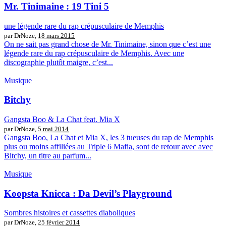
Mr. Tinimaine : 19 Tini 5
une légende rare du rap crépusculaire de Memphis
par DrNoze,
18 mars 2015
On ne sait pas grand chose de Mr. Tinimaine, sinon que c’est une
légende rare du rap crépusculaire de Memphis. Avec une
discographie plutôt maigre, c’est...
Musique
Bitchy
Gangsta Boo & La Chat feat. Mia X
par DrNoze,
5 mai 2014
Gangsta Boo, La Chat et Mia X, les 3 tueuses du rap de Memphis
plus ou moins affiliées au Triple 6 Mafia, sont de retour avec avec
Bitchy, un titre au parfum...
Musique
Koopsta Knicca : Da Devil’s Playground
Sombres histoires et cassettes diaboliques
par DrNoze,
25 février 2014