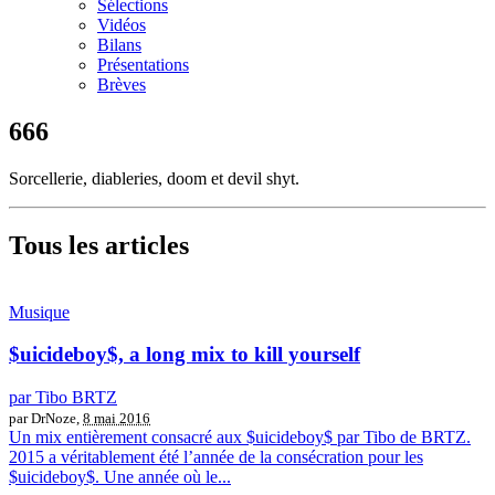
Sélections
Vidéos
Bilans
Présentations
Brèves
666
Sorcellerie, diableries, doom et devil shyt.
Tous les articles
Musique
$uicideboy$, a long mix to kill yourself
par Tibo BRTZ
par DrNoze,
8 mai 2016
Un mix entièrement consacré aux $uicideboy$ par Tibo de BRTZ.
2015 a véritablement été l’année de la consécration pour les
$uicideboy$. Une année où le...