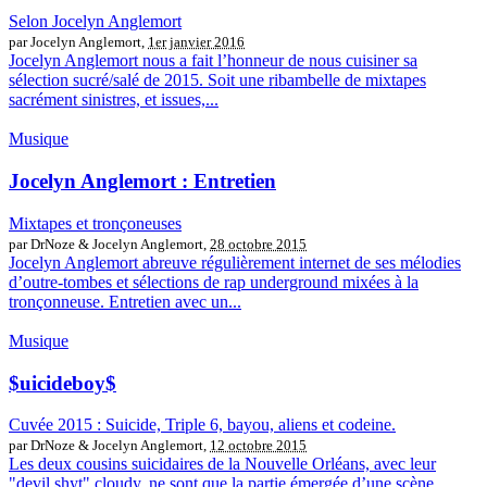
Selon Jocelyn Anglemort
par Jocelyn Anglemort,
1er janvier 2016
Jocelyn Anglemort nous a fait l’honneur de nous cuisiner sa
sélection sucré/salé de 2015. Soit une ribambelle de mixtapes
sacrément sinistres, et issues,...
Musique
Jocelyn Anglemort : Entretien
Mixtapes et tronçoneuses
par DrNoze & Jocelyn Anglemort,
28 octobre 2015
Jocelyn Anglemort abreuve régulièrement internet de ses mélodies
d’outre-tombes et sélections de rap underground mixées à la
tronçonneuse. Entretien avec un...
Musique
$uicideboy$
Cuvée 2015 : Suicide, Triple 6, bayou, aliens et codeine.
par DrNoze & Jocelyn Anglemort,
12 octobre 2015
Les deux cousins suicidaires de la Nouvelle Orléans, avec leur
"devil shyt" cloudy, ne sont que la partie émergée d’une scène