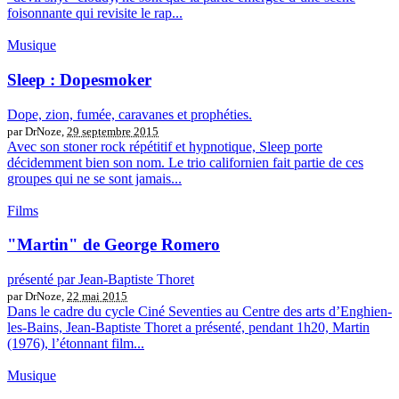
foisonnante qui revisite le rap...
Musique
Sleep : Dopesmoker
Dope, zion, fumée, caravanes et prophéties.
par DrNoze,
29 septembre 2015
Avec son stoner rock répétitif et hypnotique, Sleep porte
décidemment bien son nom. Le trio californien fait partie de ces
groupes qui ne se sont jamais...
Films
"Martin" de George Romero
présenté par Jean-Baptiste Thoret
par DrNoze,
22 mai 2015
Dans le cadre du cycle Ciné Seventies au Centre des arts d’Enghien-
les-Bains, Jean-Baptiste Thoret a présenté, pendant 1h20, Martin
(1976), l’étonnant film...
Musique