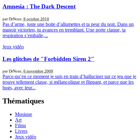
Amnesia : The Dark Descent
par DrNoze,
8 octobre 2010
Pas d’arme, juste une boite d’allumettes et ta peur du noir. Dans un
manoir victorien, tu avances en tremblant. Une porte claque, ta
respiration s’emballe,...
Jeux vidéo
Les glitches de "Forbidden Siren 2"
par DrNoze,
6 novembre 2009
Parce-qu’en ce moment je suis en train d’halluciner sur ce jeu que je
trouve tellement classe, si mélancolique et flippant, et parce que les
bugs, avec leur...
Thématiques
Musique
Art
Films
Livres
Jeux vidéo