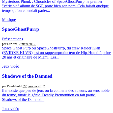
Mysterious Phonk : Chronicles of SpaceGhostPurrp, le premier
"véritable" album de SGP, porte bien son nom. Cela faisait quelque
temps qu’on entendait parler...
Musique
SpaceGhostPurrp
Présentations
par DrNoze,
2 mars 2012
Space Ghost Purp ou SpaceGhostPurrp, du crew Raider Klan
(RVIDXR KLVN), est un rappeur/producteur de Hip-Hop d’à peine
20 ans et originaire de Miami. Les...
Jeux vidéo
Shadows of the Damned
par Pandabold,
22 janvier 2012
Il n’existe que peu de jeux où la connerie des auteurs, au sens noble
du terme, tutoie le génie. Deadly Premonition en fait partie.
Shadows of the Damned...
Jeux vidéo