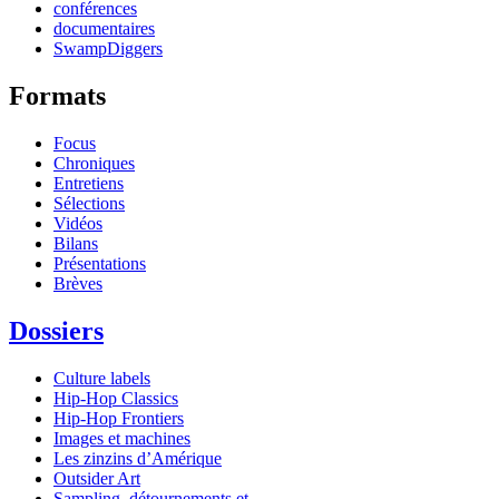
conférences
documentaires
SwampDiggers
Formats
Focus
Chroniques
Entretiens
Sélections
Vidéos
Bilans
Présentations
Brèves
Dossiers
Culture labels
Hip-Hop Classics
Hip-Hop Frontiers
Images et machines
Les zinzins d’Amérique
Outsider Art
Sampling, détournements et...