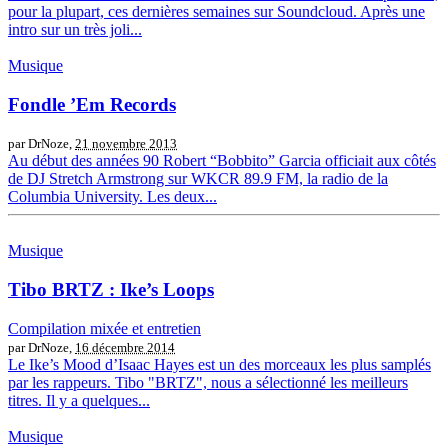
pour la plupart, ces dernières semaines sur Soundcloud. Après une
intro sur un très joli...
Musique
Fondle ’Em Records
par DrNoze,
21 novembre 2013
Au début des années 90 Robert “Bobbito” Garcia officiait aux côtés
de DJ Stretch Armstrong sur WKCR 89.9 FM, la radio de la
Columbia University. Les deux...
Musique
Tibo BRTZ : Ike’s Loops
Compilation mixée et entretien
par DrNoze,
16 décembre 2014
Le Ike’s Mood d’Isaac Hayes est un des morceaux les plus samplés
par les rappeurs. Tibo "BRTZ", nous a sélectionné les meilleurs
titres. Il y a quelques...
Musique