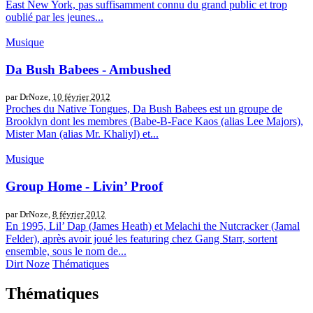
East New York, pas suffisamment connu du grand public et trop
oublié par les jeunes...
Musique
Da Bush Babees - Ambushed
par DrNoze,
10 février 2012
Proches du Native Tongues, Da Bush Babees est un groupe de
Brooklyn dont les membres (Babe-B-Face Kaos (alias Lee Majors),
Mister Man (alias Mr. Khaliyl) et...
Musique
Group Home - Livin’ Proof
par DrNoze,
8 février 2012
En 1995, Lil’ Dap (James Heath) et Melachi the Nutcracker (Jamal
Felder), après avoir joué les featuring chez Gang Starr, sortent
ensemble, sous le nom de...
Dirt Noze
Thématiques
Thématiques