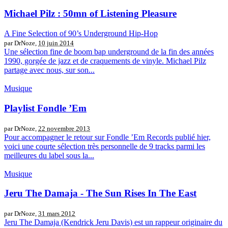
Michael Pilz : 50mn of Listening Pleasure
A Fine Selection of 90’s Underground Hip-Hop
par DrNoze,
10 juin 2014
Une sélection fine de boom bap underground de la fin des années
1990, gorgée de jazz et de craquements de vinyle. Michael Pilz
partage avec nous, sur son...
Musique
Playlist Fondle ’Em
par DrNoze,
22 novembre 2013
Pour accompagner le retour sur Fondle ’Em Records publié hier,
voici une courte sélection très personnelle de 9 tracks parmi les
meilleures du label sous la...
Musique
Jeru The Damaja - The Sun Rises In The East
par DrNoze,
31 mars 2012
Jeru The Damaja (Kendrick Jeru Davis) est un rappeur originaire du