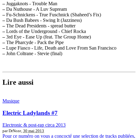
–
Juggaknots - Trouble Man
–
Da Nuthouse - A Luv Supream
–
Fu-Schnickens - True Fuschnick (Shaheed’s Fix)
–
Da Bush Babees - Swing It (Jazziness)
–
The Dead Presidents - spread butter
–
Lords of the Underground - Chief Rocka
–
3rd Eye - Ease Up (feat. The Group Home)
–
The Pharcyde - Pack the Pipe
–
Lupe Fiasco - Life, Death and Love From San Francisco
–
John Coltrane - Stevie (final)
Lire aussi
Musique
Electric Ladylands #7
Electronic & post-rap circa 2013
par DrNoze,
30 mai 2013
Pour ce numéro on vous a concocté une selection de tracks publiées,