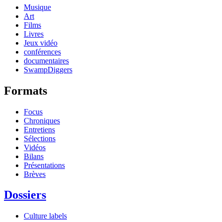
Musique
Art
Films
Livres
Jeux vidéo
conférences
documentaires
SwampDiggers
Formats
Focus
Chroniques
Entretiens
Sélections
Vidéos
Bilans
Présentations
Brèves
Dossiers
Culture labels