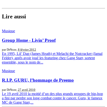
Lire aussi
Musique
Group Home - Livin’ Proof
par DrNoze,
8 février 2012
En 1995, Lil’ Dap (James Heath) et Melachi the Nutcracker (Jamal
Felder), après avoir joué les featuring chez Gang Starr, sortent
ensemble, sous le nom de...
Musique
R.I.P. GURU, l’hommage de Preemo
par DrNoze,
27 avril 2010
Le 19 avril 2010 la moitié d’un des plus grands groupes de hip-hop
a fini par perdre son long combat contre le cancer. Guru, le fameux
MC de Gang Starr,...