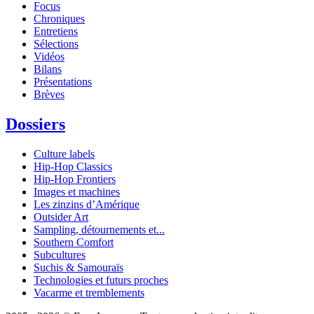
Focus
Chroniques
Entretiens
Sélections
Vidéos
Bilans
Présentations
Brèves
Dossiers
Culture labels
Hip-Hop Classics
Hip-Hop Frontiers
Images et machines
Les zinzins d’Amérique
Outsider Art
Sampling, détournements et...
Southern Comfort
Subcultures
Suchis & Samouraïs
Technologies et futurs proches
Vacarme et tremblements