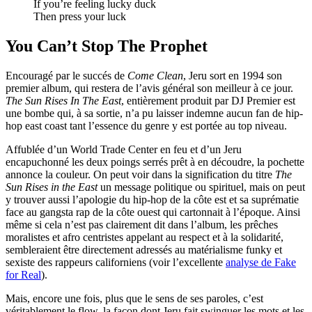
If you’re feeling lucky duck
Then press your luck
You Can’t Stop The Prophet
Encouragé par le succés de
Come Clean
, Jeru sort en 1994 son
premier album, qui restera de l’avis général son meilleur à ce jour.
The Sun Rises In The East
, entièrement produit par DJ Premier est
une bombe qui, à sa sortie, n’a pu laisser indemne aucun fan de hip-
hop east coast tant l’essence du genre y est portée au top niveau.
Affublée d’un World Trade Center en feu et d’un Jeru
encapuchonné les deux poings serrés prêt à en découdre, la pochette
annonce la couleur. On peut voir dans la signification du titre
The
Sun Rises in the East
un message politique ou spirituel, mais on peut
y trouver aussi l’apologie du hip-hop de la côte est et sa suprématie
face au gangsta rap de la côte ouest qui cartonnait à l’époque. Ainsi
même si cela n’est pas clairement dit dans l’album, les prêches
moralistes et afro centristes appelant au respect et à la solidarité,
sembleraient être directement adressés au matérialisme funky et
sexiste des rappeurs californiens (voir l’excellente
analyse de Fake
for Real
).
Mais, encore une fois, plus que le sens de ses paroles, c’est
véritablement le flow, la façon dont Jeru fait swinguer les mots et les