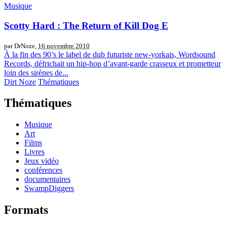
Musique
Scotty Hard : The Return of Kill Dog E
par DrNoze,
16 novembre 2010
À la fin des 90’s le label de dub futuriste new-yorkais, Wordsound
Records, défrichait un hip-hop d’avant-garde crasseux et prometteur
loin des sirènes de...
Dirt Noze
Thématiques
Thématiques
Musique
Art
Films
Livres
Jeux vidéo
conférences
documentaires
SwampDiggers
Formats