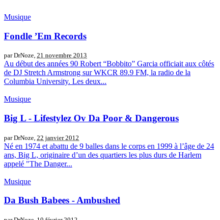
Musique
Fondle ’Em Records
par DrNoze,
21 novembre 2013
Au début des années 90 Robert “Bobbito” Garcia officiait aux côtés
de DJ Stretch Armstrong sur WKCR 89.9 FM, la radio de la
Columbia University. Les deux...
Musique
Big L - Lifestylez Ov Da Poor & Dangerous
par DrNoze,
22 janvier 2012
Né en 1974 et abattu de 9 balles dans le corps en 1999 à l’âge de 24
ans, Big L, originaire d’un des quartiers les plus durs de Harlem
appelé "The Danger...
Musique
Da Bush Babees - Ambushed
par DrNoze,
10 février 2012