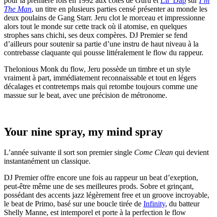
pour la première fois en 1992 aux côtés de Guru et
Lil’ Dap
sur
I’m
The Man
, un titre en plusieurs parties censé présenter au monde les
deux poulains de Gang Starr. Jeru clot le morceau et impressionne
alors tout le monde sur cette track où il atomise, en quelques
strophes sans chichi, ses deux compères. DJ Premier se fend
d’ailleurs pour soutenir sa partie d’une instru de haut niveau à la
contrebasse claquante qui pousse littéralement le flow du rappeur.
Thelonious Monk du flow, Jeru possède un timbre et un style
vraiment à part, immédiatement reconnaissable et tout en légers
décalages et contretemps mais qui retombe toujours comme une
massue sur le beat, avec une précision de métronome.
Your nine spray, my mind spray
L’année suivante il sort son premier single
Come Clean
qui devient
instantanément un classique.
DJ Premier offre encore une fois au rappeur un beat d’exeption,
peut-être même une de ses meilleures prods. Sobre et grinçant,
possédant des accents jazz légèrement free et un groove incroyable,
le beat de Primo, basé sur une boucle tirée de
Infinity
, du batteur
Shelly Manne, est intemporel et porte à la perfection le flow