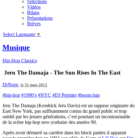
Sélections
Vidéos
Bilans
Présentations
Brèves
Select Language
▼
Musique
Hip-Hop Classics
Jeru The Damaja - The Sun Rises In The East
DrNoze
,
le 31 mars 2012
#hip-hop
#1990’s
#NYC
#DJ Premier
#boom bap
Jeru The Damaja (Kendrick Jeru Davis) est un rappeur originaire du
East New York, pas suffisamment connu du grand public et trop
oublié par les jeunes générations, c’est pourtant un incontournable
de la scène hip-hop new-yorkaise des années 90.
Après avoir démarré sa carrière dans les block parties il apparait