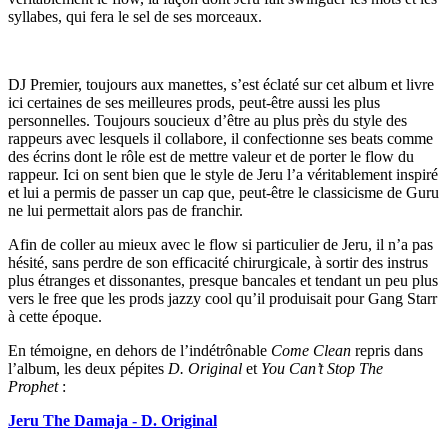
syllabes, qui fera le sel de ses morceaux.
DJ Premier, toujours aux manettes, s’est éclaté sur cet album et livre
ici certaines de ses meilleures prods, peut-être aussi les plus
personnelles. Toujours soucieux d’être au plus près du style des
rappeurs avec lesquels il collabore, il confectionne ses beats comme
des écrins dont le rôle est de mettre valeur et de porter le flow du
rappeur. Ici on sent bien que le style de Jeru l’a véritablement inspiré
et lui a permis de passer un cap que, peut-être le classicisme de Guru
ne lui permettait alors pas de franchir.
Afin de coller au mieux avec le flow si particulier de Jeru, il n’a pas
hésité, sans perdre de son efficacité chirurgicale, à sortir des instrus
plus étranges et dissonantes, presque bancales et tendant un peu plus
vers le free que les prods jazzy cool qu’il produisait pour Gang Starr
à cette époque.
En témoigne, en dehors de l’indétrônable
Come Clean
repris dans
l’album, les deux pépites
D. Original
et
You Can’t Stop The
Prophet
:
Jeru The Damaja - D. Original