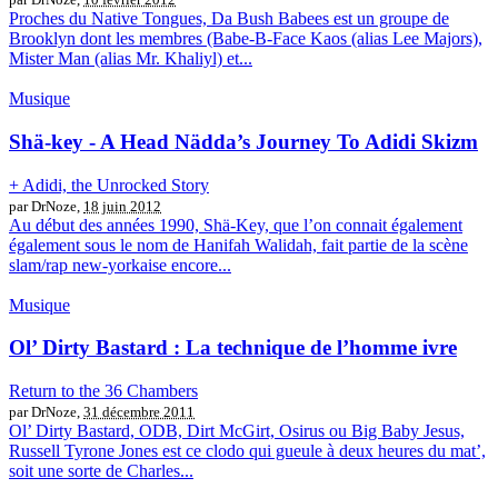
Proches du Native Tongues, Da Bush Babees est un groupe de
Brooklyn dont les membres (Babe-B-Face Kaos (alias Lee Majors),
Mister Man (alias Mr. Khaliyl) et...
Musique
Shä-key - A Head Nädda’s Journey To Adidi Skizm
+ Adidi, the Unrocked Story
par DrNoze,
18 juin 2012
Au début des années 1990, Shä-Key, que l’on connait également
également sous le nom de Hanifah Walidah, fait partie de la scène
slam/rap new-yorkaise encore...
Musique
Ol’ Dirty Bastard : La technique de l’homme ivre
Return to the 36 Chambers
par DrNoze,
31 décembre 2011
Ol’ Dirty Bastard, ODB, Dirt McGirt, Osirus ou Big Baby Jesus,
Russell Tyrone Jones est ce clodo qui gueule à deux heures du mat’,
soit une sorte de Charles...