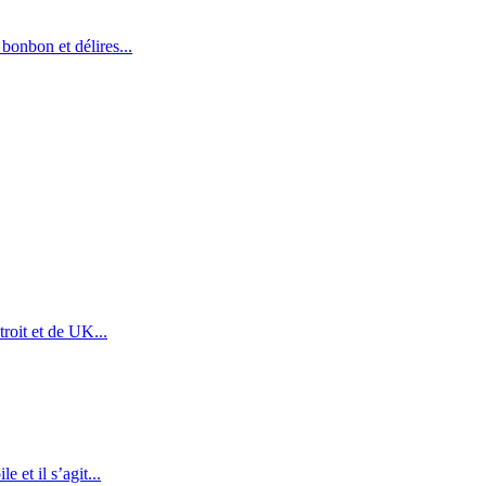
bonbon et délires...
roit et de UK...
 et il s’agit...