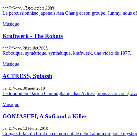
par DrNoze,
17 novembre 2009
Le percussionniste japonais Asa Chang et son groupe, Junray, nous off
Musique
Kraftwerk - The Robots
par DrNoze,
26 juillet 2005
Robotique, symétrique, synthétique, kraftwerk, une video de 1977.
Musique
ACTRESS, Splazsh
par DrNoze,
30 août 2010
Le londonien Darren Cunningham, alias Actress, nous a concocté, avec
Musique
GONJASUFI, A Sufi and a Killer
par DrNoze,
13 février 2010
Gonjasufi fait du bruit en ce moment, le debut album du poète mystique 