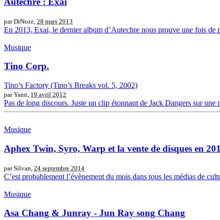
Autechre : Exai
par DrNoze,
28 mars 2013
En 2013, Exai, le dernier album d’Autechre nous prouve une fois de pl
Musique
Tino Corp.
Tino’s Factory (Tino’s Breaks vol. 5, 2002)
par Yann,
19 avril 2012
Pas de long discours. Juste un clip étonnant de Jack Dangers sur une m
Musique
Aphex Twin, Syro, Warp et la vente de disques en 20
par Silvan,
24 septembre 2014
C’est probablement l’évènement du mois dans tous les médias de cultu
Musique
Asa Chang & Junray - Jun Ray song Chang