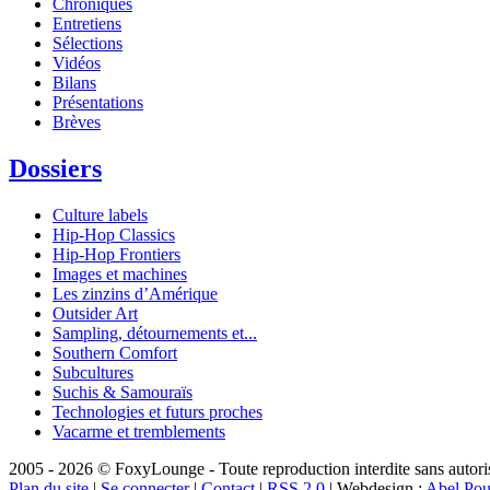
Chroniques
Entretiens
Sélections
Vidéos
Bilans
Présentations
Brèves
Dossiers
Culture labels
Hip-Hop Classics
Hip-Hop Frontiers
Images et machines
Les zinzins d’Amérique
Outsider Art
Sampling, détournements et...
Southern Comfort
Subcultures
Suchis & Samouraïs
Technologies et futurs proches
Vacarme et tremblements
2005 - 2026 © FoxyLounge - Toute reproduction interdite sans autorisa
Plan du site
|
Se connecter
|
Contact
|
RSS 2.0
| Webdesign :
Abel Pou