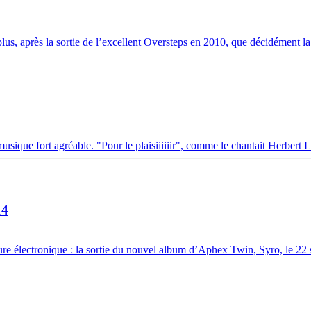
us, après la sortie de l’excellent Oversteps en 2010, que décidément l
usique fort agréable. "Pour le plaisiiiiiir", comme le chantait Herbert 
14
re électronique : la sortie du nouvel album d’Aphex Twin, Syro, le 22 