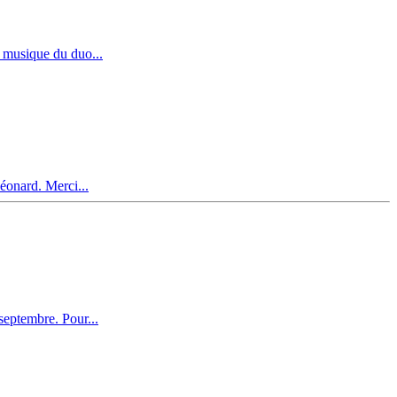
a musique du duo...
Léonard. Merci...
septembre. Pour...