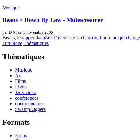
Musique
Beans > Down By Law - Mutescreamer
par DrNoze,
3 novembre 2005
Beans, le rapper dadaïste, l’avenir de la chanson, l’homme qui change
Dirt Noze
Thématiques
Thématiques
Musique
Art
Films
Livres
Jeux vidéo
conférences
documentaires
SwampDiggers
Formats
Focus