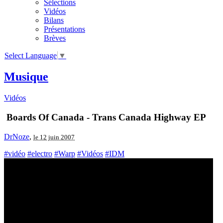
Sélections
Vidéos
Bilans
Présentations
Brèves
Select Language
▼
Musique
Vidéos
Boards Of Canada - Trans Canada Highway EP
DrNoze
,
le 12 juin 2007
#vidéo
#electro
#Warp
#Vidéos
#IDM