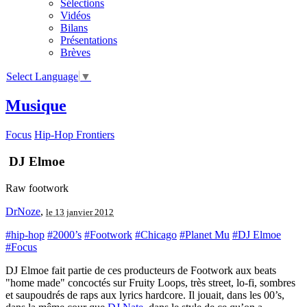
Sélections
Vidéos
Bilans
Présentations
Brèves
Select Language
▼
Musique
Focus
Hip-Hop Frontiers
DJ Elmoe
Raw footwork
DrNoze
,
le 13 janvier 2012
#hip-hop
#2000’s
#Footwork
#Chicago
#Planet Mu
#DJ Elmoe
#Focus
DJ Elmoe fait partie de ces producteurs de Footwork aux beats
"home made" concoctés sur Fruity Loops, très street, lo-fi, sombres
et saupoudrés de raps aux lyrics hardcore. Il jouait, dans les 00’s,