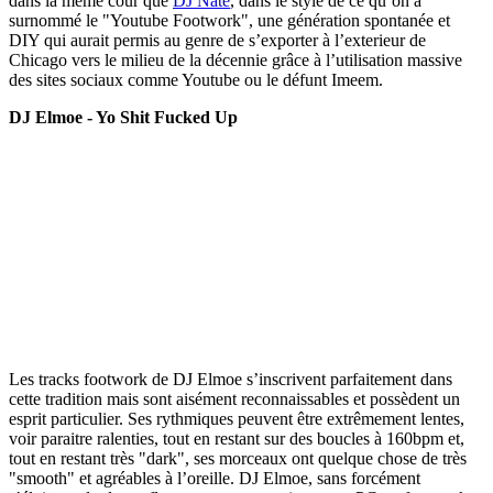
dans la même cour que
DJ Nate
, dans le style de ce qu’on a
surnommé le "Youtube Footwork", une génération spontanée et
DIY qui aurait permis au genre de s’exporter à l’exterieur de
Chicago vers le milieu de la décennie grâce à l’utilisation massive
des sites sociaux comme Youtube ou le défunt Imeem.
DJ Elmoe - Yo Shit Fucked Up
Les tracks footwork de DJ Elmoe s’inscrivent parfaitement dans
cette tradition mais sont aisément reconnaissables et possèdent un
esprit particulier. Ses rythmiques peuvent être extrêmement lentes,
voir paraitre ralenties, tout en restant sur des boucles à 160bpm et,
tout en restant très "dark", ses morceaux ont quelque chose de très
"smooth" et agréables à l’oreille. DJ Elmoe, sans forcément