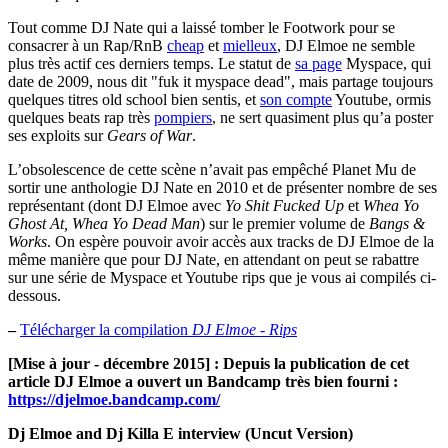
Tout comme DJ Nate qui a laissé tomber le Footwork pour se
consacrer à un Rap/RnB
cheap
et
mielleux
, DJ Elmoe ne semble
plus très actif ces derniers temps. Le statut de
sa page
Myspace, qui
date de 2009, nous dit "fuk it myspace dead", mais partage toujours
quelques titres old school bien sentis, et
son compte
Youtube, ormis
quelques beats rap très
pompiers
, ne sert quasiment plus qu’a poster
ses exploits sur
Gears of War
.
L’obsolescence de cette scène n’avait pas empêché Planet Mu de
sortir une anthologie DJ Nate en 2010 et de présenter nombre de ses
représentant (dont DJ Elmoe avec
Yo Shit Fucked Up
et
Whea Yo
Ghost At, Whea Yo Dead Man
) sur le premier volume de
Bangs &
Works
. On espère pouvoir avoir accès aux tracks de DJ Elmoe de la
même manière que pour DJ Nate, en attendant on peut se rabattre
sur une série de Myspace et Youtube rips que je vous ai compilés ci-
dessous.
–
Télécharger la compilation
DJ Elmoe - Rips
[Mise à jour - décembre 2015] : Depuis la publication de cet
article DJ Elmoe a ouvert un Bandcamp très bien fourni :
https://djelmoe.bandcamp.com/
Dj Elmoe and Dj Killa E interview (Uncut Version)