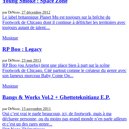
Young Smoke : Space Zone
par DrNoze,
27 décembre 2012
Le label britannique Planet Mu est toujours sur la brèche du
Footwork de Chicago dont il continue à défricher les territoires avec
toujours autant de talent....
Musique
RP Boo : Legacy
par DrNoze,
23 mai 2013
RP Boo (ou Arpebu) tient une place bien à part sur la scène
Footwork de Chicago. Cité partout comme le créateur du genre avec
son fameux morceau Baby Come On...
Musique
Bangs & Works Vol.2 + Ghettoteknitianz E.P.
par DrNoze,
15 novembre 2011
Oui c’est vrai je parle beaucoup, ici, de footwork, mais à ma
décharge personne, ou du moins pas grand monde n’en parle ailleurs
et c’est un des rares genre...