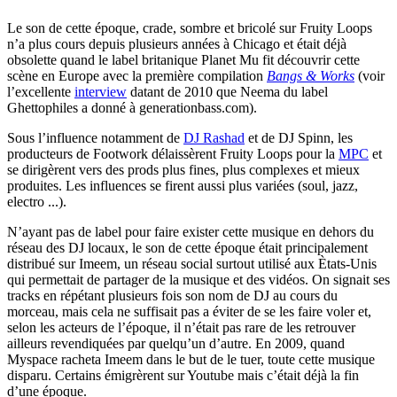
Le son de cette époque, crade, sombre et bricolé sur Fruity Loops
n’a plus cours depuis plusieurs années à Chicago et était déjà
obsolette quand le label britanique Planet Mu fit découvrir cette
scène en Europe avec la première compilation
Bangs & Works
(voir
l’excellente
interview
datant de 2010 que Neema du label
Ghettophiles a donné à generationbass.com).
Sous l’influence notamment de
DJ Rashad
et de DJ Spinn, les
producteurs de Footwork délaissèrent Fruity Loops pour la
MPC
et
se dirigèrent vers des prods plus fines, plus complexes et mieux
produites. Les influences se firent aussi plus variées (soul, jazz,
electro ...).
N’ayant pas de label pour faire exister cette musique en dehors du
réseau des DJ locaux, le son de cette époque était principalement
distribué sur Imeem, un réseau social surtout utilisé aux Ètats-Unis
qui permettait de partager de la musique et des vidéos. On signait ses
tracks en répétant plusieurs fois son nom de DJ au cours du
morceau, mais cela ne suffisait pas a éviter de se les faire voler et,
selon les acteurs de l’époque, il n’était pas rare de les retrouver
ailleurs revendiquées par quelqu’un d’autre. En 2009, quand
Myspace racheta Imeem dans le but de le tuer, toute cette musique
disparu. Certains émigrèrent sur Youtube mais c’était déjà la fin
d’une époque.