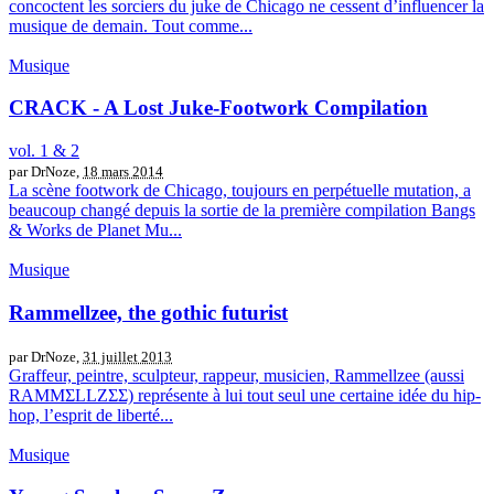
concoctent les sorciers du juke de Chicago ne cessent d’influencer la
musique de demain. Tout comme...
Musique
CRACK - A Lost Juke-Footwork Compilation
vol. 1 & 2
par DrNoze,
18 mars 2014
La scène footwork de Chicago, toujours en perpétuelle mutation, a
beaucoup changé depuis la sortie de la première compilation Bangs
& Works de Planet Mu...
Musique
Rammellzee, the gothic futurist
par DrNoze,
31 juillet 2013
Graffeur, peintre, sculpteur, rappeur, musicien, Rammellzee (aussi
RAMMΣLLZΣΣ) représente à lui tout seul une certaine idée du hip-
hop, l’esprit de liberté...
Musique