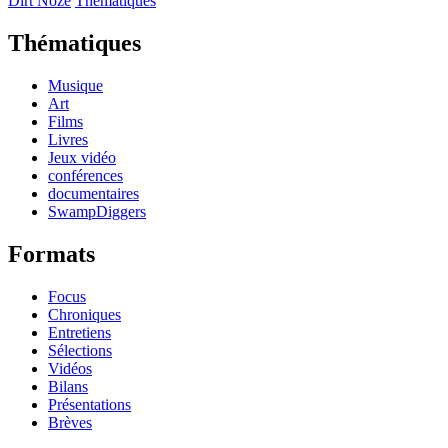
Dirt Noze
Thématiques
Thématiques
Musique
Art
Films
Livres
Jeux vidéo
conférences
documentaires
SwampDiggers
Formats
Focus
Chroniques
Entretiens
Sélections
Vidéos
Bilans
Présentations
Brèves