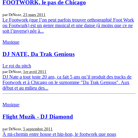
FOOTWORK, le pas de Chicago
par DrNoze,
23 mars 2011
Le Footwork (que l’on peut parfois trouver orthographié Foot Work
ou Footwurk) est un genre musical et une danse (à moins que ce ne
soit l’inverse) née à...
Musique
DJ NATE, Da Trak Genious
Le roi du pitch
par DrNoze,
1er avril 2011
DJ Nate a tout juste 20 ans, ça fait 5 ans qu’il produit des tracks de
Footwork et à Chicago on le surnomme "Da Trak Genious". Aux
début et au milieu des...
Musique
Flight Muzik - DJ Diamond
par DrNoze,
5 septembre 2011
À mi-chemin entre house et hip-hop, le footwork que nous