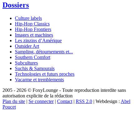
Dossiers
Culture labels
Hip-Hop Classics
Hip-Hop Frontiers
Images et machines
Les zinzins d’Amérique
Outsider Art
Sampling, détournements et...
Southern Comfort
Subcultures
Suchis & Samouraïs
Technologies et futurs proches
Vacarme et tremblements
2005 - 2026 © FoxyLounge - Toute reproduction interdite sans
autorisation explicite de la rédaction
Plan du site
|
Se connecter
|
Contact
|
RSS 2.0
| Webdesign :
Abel
Poucet