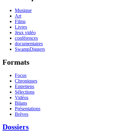
Musique
Art
Films
Livres
Jeux vidéo
conférences
documentaires
SwampDiggers
Formats
Focus
Chroniques
Entretiens
Sélections
Vidéos
Bilans
Présentations
Brèves
Dossiers