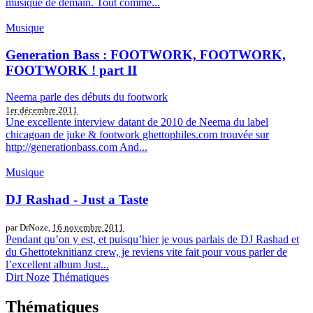
musique de demain. Tout comme...
Musique
Generation Bass : FOOTWORK, FOOTWORK,
FOOTWORK ! part II
Neema parle des débuts du footwork
1er décembre 2011
Une excellente interview datant de 2010 de Neema du label
chicagoan de juke & footwork ghettophiles.com trouvée sur
http://generationbass.com And...
Musique
DJ Rashad - Just a Taste
par DrNoze,
16 novembre 2011
Pendant qu’on y est, et puisqu’hier je vous parlais de DJ Rashad et
du Ghettoteknitianz crew, je reviens vite fait pour vous parler de
l’excellent album Just...
Dirt Noze
Thématiques
Thématiques