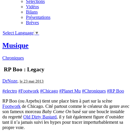
Sélections
Vidéos
Bilans
Présentations
Brèves
Select Language
▼
Musique
Chroniques
RP Boo : Legacy
DrNoze
,
le 23 mai 2013
#electro
#Footwork
#Chicago
#Planet Mu
#Chroniques
#RP Boo
RP Boo (ou Arpebu) tient une place bien à part sur la scène
Footwork
de Chicago. Cité partout comme le créateur du genre avec
son fameux morceau
Baby Come On
basé sur une boucle instable
du regretté
Old Dirty Bastard
, il y fait également figure d’outsider
tant il n’a jamais suivi les hypes pour tracer imperturbablement sa
propre voie.