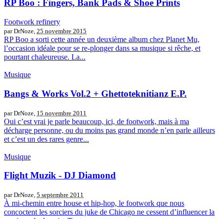
RP Boo : Fingers, Bank Pads & Shoe Prints
Footwork refinery
par DrNoze,
25 novembre 2015
RP Boo a sorti cette année un deuxième album chez Planet Mu,
l’occasion idéale pour se re-plonger dans sa musique si rêche, et
pourtant chaleureuse. La...
Musique
Bangs & Works Vol.2 + Ghettoteknitianz E.P.
par DrNoze,
15 novembre 2011
Oui c’est vrai je parle beaucoup, ici, de footwork, mais à ma
décharge personne, ou du moins pas grand monde n’en parle ailleurs
et c’est un des rares genre...
Musique
Flight Muzik - DJ Diamond
par DrNoze,
5 septembre 2011
À mi-chemin entre house et hip-hop, le footwork que nous
concoctent les sorciers du juke de Chicago ne cessent d’influencer la