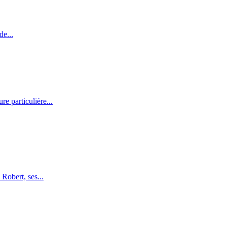
de...
e particulière...
Robert, ses...