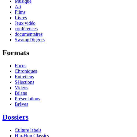
Musique
Art
Films
Livres
Jeux vidéo
conférences
documentaires
SwampDiggers
Formats
Focus
Chroniques
Entretiens
Sélections
Vidéos
Bilans
Présentations
Brèves
Dossiers
Culture labels
Hip-Hop Classics