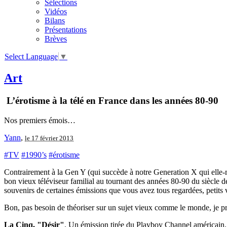
Sélections
Vidéos
Bilans
Présentations
Brèves
Select Language
▼
Art
L’érotisme à la télé en France dans les années 80-90
Nos premiers émois…
Yann
,
le 17 février 2013
#TV
#1990’s
#érotisme
Contrairement à la Gen Y (qui succède à notre Generation X qui elle-m
bon vieux téléviseur familial au tournant des années 80-90 du siècle
souvenirs de certaines émissions que vous avez tous regardées, petits 
Bon, pas besoin de théoriser sur un sujet vieux comme le monde, je pr
La Cinq, "Désir"
. Un émission tirée du Playboy Channel américain