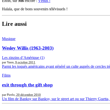
Enfin, sur
M6
encore :
Vénus !
Halala, que de bons souvenirs télévisuels !
Lire aussi
Musique
Wesley Willis (1963-2003)
Les zinzins d’Amérique (1)
par Yann,
9 octobre 2011
Parmi les toqués américains ayant généré un culte auprès de cercles t
Films
exit through the gift shop
par Pierlo,
20 décembre 2010
Un film de Banksy sur Banksy, sur le street art ou sur Thierry Guetta