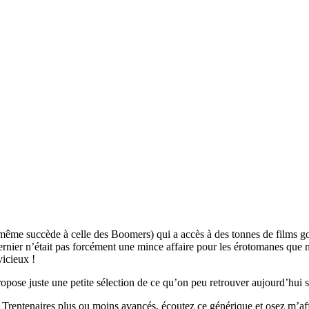
ême succède à celle des Boomers) qui a accès à des tonnes de films gon
 dernier n’était pas forcément une mince affaire pour les érotomanes qu
vicieux !
opose juste une petite sélection de ce qu’on peu retrouver aujourd’hui
. Trentenaires plus ou moins avancés, écoutez ce générique et osez m’