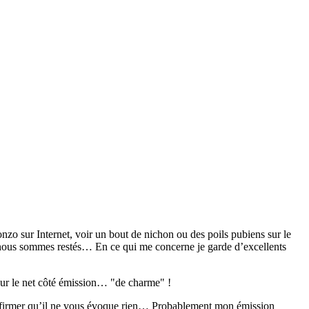
zo sur Internet, voir un bout de nichon ou des poils pubiens sur le
e nous sommes restés… En ce qui me concerne je garde d’excellents
 sur le net côté émission… "de charme" !
affirmer qu’il ne vous évoque rien… Probablement mon émission