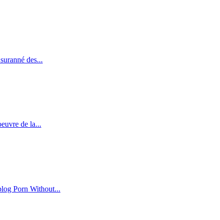
suranné des...
euvre de la...
blog Porn Without...