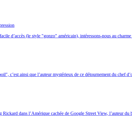
pression
facile d’accès (le style "gonzo" américain), intéressons-nous au charme 
oil", c’est ainsi que l’auteur mystérieux de ce détournement du chef d’o
oug Rickard dans l’Amérique cachée de Google Street View, l’auteur du 