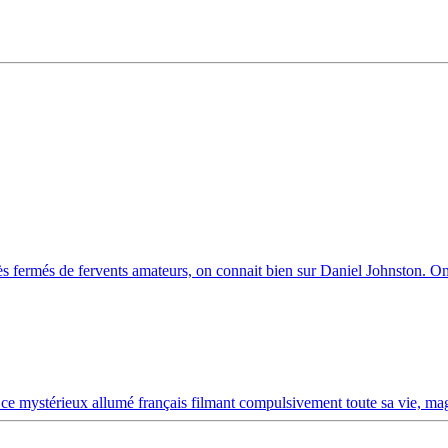
rès fermés de fervents amateurs, on connait bien sur Daniel Johnston. O
, ce mystérieux allumé français filmant compulsivement toute sa vie, ma