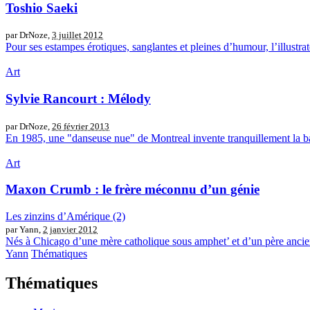
Toshio Saeki
par DrNoze,
3 juillet 2012
Pour ses estampes érotiques, sanglantes et pleines d’humour, l’illustrat
Art
Sylvie Rancourt : Mélody
par DrNoze,
26 février 2013
En 1985, une "danseuse nue" de Montreal invente tranquillement la ban
Art
Maxon Crumb : le frère méconnu d’un génie
Les zinzins d’Amérique (2)
par Yann,
2 janvier 2012
Nés à Chicago d’une mère catholique sous amphet’ et d’un père ancien m
Yann
Thématiques
Thématiques