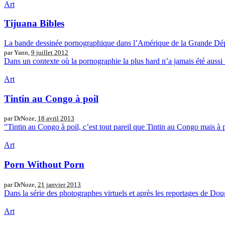
Art
Tijuana Bibles
La bande dessinée pornographique dans l’Amérique de la Grande Dé
par Yann,
9 juillet 2012
Dans un contexte où la pornographie la plus hard n’a jamais été aussi 
Art
Tintin au Congo à poil
par DrNoze,
18 avril 2013
"Tintin au Congo à poil, c’est tout pareil que Tintin au Congo mais à p
Art
Porn Without Porn
par DrNoze,
21 janvier 2013
Dans la série des photographes virtuels et après les reportages de D
Art