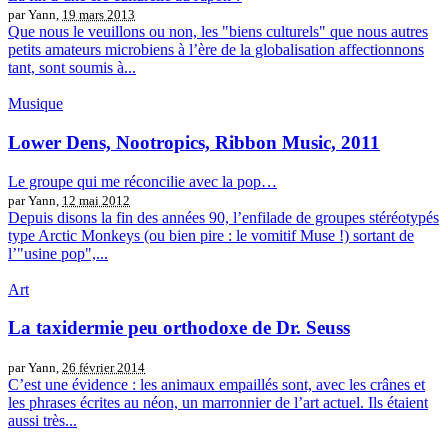
par Yann,
19 mars 2013
Que nous le veuillons ou non, les "biens culturels" que nous autres
petits amateurs microbiens à l’ère de la globalisation affectionnons
tant, sont soumis à...
Musique
Lower Dens, Nootropics, Ribbon Music, 2011
Le groupe qui me réconcilie avec la pop…
par Yann,
12 mai 2012
Depuis disons la fin des années 90, l’enfilade de groupes stéréotypés
type Arctic Monkeys (ou bien pire : le vomitif Muse !) sortant de
l’"usine pop",...
Art
La taxidermie peu orthodoxe de Dr. Seuss
par Yann,
26 février 2014
C’est une évidence : les animaux empaillés sont, avec les crânes et
les phrases écrites au néon, un marronnier de l’art actuel. Ils étaient
aussi très...