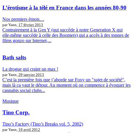
L’érotisme à la télé en France dans les années 80-90
Nos premiers émois…
par Yann,
17 février 2013
Contrairement à la Gen Y (qui succède à notre Generation X qui
elle-même succède à celle des Boomers) qui a accès à des tonnes de
films gonzo sur Internet,...
Bath salts
La drogue qui craint un max !
par Yann,
29 janvier 2013
C’est la première fois que j’aborde sur Foxy un "sujet de société",
mais là ça vaut le détour. Au moment où on commence à évoquer les
cannabis social clubs...
Musique
Tino Corp.
Tino’s Factory (Tino’s Breaks vol. 5, 2002)
par Yann,
19 avril 2012