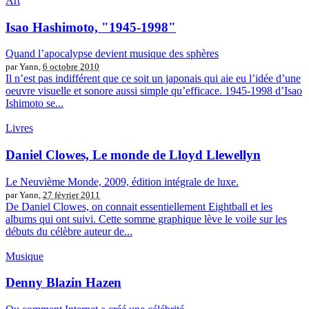
Art
Isao Hashimoto, "1945-1998"
Quand l’apocalypse devient musique des sphères
par Yann,
6 octobre 2010
Il n’est pas indifférent que ce soit un japonais qui aie eu l’idée d’une
oeuvre visuelle et sonore aussi simple qu’efficace. 1945-1998 d’Isao
Ishimoto se...
Livres
Daniel Clowes, Le monde de Lloyd Llewellyn
Le Neuvième Monde, 2009, édition intégrale de luxe.
par Yann,
27 février 2011
De Daniel Clowes, on connait essentiellement Eightball et les
albums qui ont suivi. Cette somme graphique lève le voile sur les
débuts du célèbre auteur de...
Musique
Denny Blazin Hazen