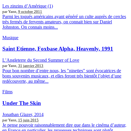
Les zinzins d’Amérique (1)
par Yann,
9 octobre 2011
Parmi les toqués américains ayant généré un culte auprès de cercles
très fermés de fervents amateurs, on connait bien sur Daniel
Johnston. On connais moins...
Musique
Saint Etienne, Foxbase Alpha, Heavenly, 1991
L’Angleterre du Second Summer of Love
par Yann,
31 janvier 2013
Pour bon nombre d’entre nous, les "nineties" sont évocatrices de
bons souvenirs musicaux, et elles feront très bientôt l’objet d’une
redécouverte, au même...
Films
Under The Skin
Jonathan Glazer, 2014
par Yann,
15 juin 2015
Je pense pouvoir raisonnablement dire que dans le cinéma d’auteur,
en France en particulier, les prouesses techniques sont plutôt