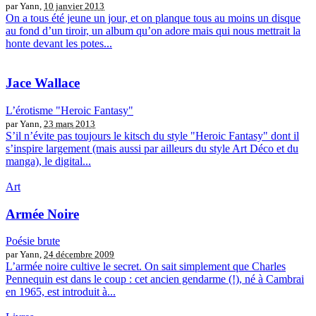
par Yann,
10 janvier 2013
On a tous été jeune un jour, et on planque tous au moins un disque
au fond d’un tiroir, un album qu’on adore mais qui nous mettrait la
honte devant les potes...
Jace Wallace
L’érotisme "Heroic Fantasy"
par Yann,
23 mars 2013
S’il n’évite pas toujours le kitsch du style "Heroic Fantasy" dont il
s’inspire largement (mais aussi par ailleurs du style Art Déco et du
manga), le digital...
Art
Armée Noire
Poésie brute
par Yann,
24 décembre 2009
L’armée noire cultive le secret. On sait simplement que Charles
Pennequin est dans le coup : cet ancien gendarme (!), né à Cambrai
en 1965, est introduit à...