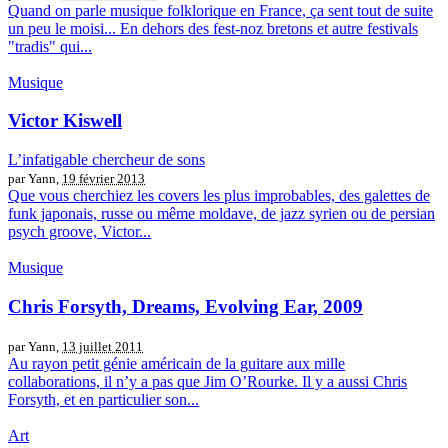
Quand on parle musique folklorique en France, ça sent tout de suite
un peu le moisi... En dehors des fest-noz bretons et autre festivals
"tradis" qui...
Musique
Victor Kiswell
L’infatigable chercheur de sons
par Yann,
19 février 2013
Que vous cherchiez les covers les plus improbables, des galettes de
funk japonais, russe ou même moldave, de jazz syrien ou de persian
psych groove, Victor...
Musique
Chris Forsyth, Dreams, Evolving Ear, 2009
par Yann,
13 juillet 2011
Au rayon petit génie américain de la guitare aux mille
collaborations, il n’y a pas que Jim O’Rourke. Il y a aussi Chris
Forsyth, et en particulier son...
Art