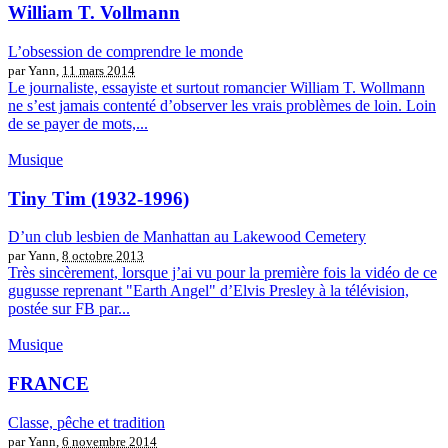
William T. Vollmann
L’obsession de comprendre le monde
par Yann,
11 mars 2014
Le journaliste, essayiste et surtout romancier William T. Wollmann
ne s’est jamais contenté d’observer les vrais problèmes de loin. Loin
de se payer de mots,...
Musique
Tiny Tim (1932-1996)
D’un club lesbien de Manhattan au Lakewood Cemetery
par Yann,
8 octobre 2013
Très sincèrement, lorsque j’ai vu pour la première fois la vidéo de ce
gugusse reprenant "Earth Angel" d’Elvis Presley à la télévision,
postée sur FB par...
Musique
FRANCE
Classe, pêche et tradition
par Yann,
6 novembre 2014