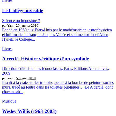
Livres
Le Collège invisible
Science ou imposture ?
par Yann,
29 janvier 2010
Fondé en 1960 aux Etats-Unis par le mathématicien, astrophysicien
et informaticien français Jacques Vallée et son mentor Josef Allen
Hynek, le Collège...
Livres
A cerclé. Histoire véridique d’un symbole
Direction éditoriale : les Iconoclastes, Paris, Editions Alternatives,
2009
par Yann,
5 février 2010
Inscrit à la craie sur les trottoirs, peints à la bombe de peinture sur les
murs, tracé au feutre dans les toilettes publiques… Le A cerclé, dont
chacun sait...
Musique
Wesley Willis (1963-2003)