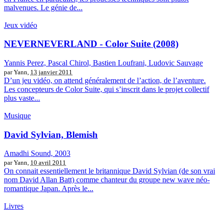
malvenues. Le génie de...
Jeux vidéo
NEVERNEVERLAND - Color Suite (2008)
Yannis Perez, Pascal Chirol, Bastien Loufrani, Ludovic Sauvage
par Yann,
13 janvier 2011
D’un jeu vidéo, on attend généralement de l’action, de l’aventure.
Les concepteurs de Color Suite, qui s’inscrit dans le projet collectif
plus vaste...
Musique
David Sylvian, Blemish
Amadhi Sound, 2003
par Yann,
10 avril 2011
On connait essentiellement le britannique David Sylvian (de son vrai
nom David Allan Batt) comme chanteur du groupe new wave néo-
romantique Japan. Après le...
Livres