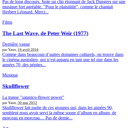
Pas de long discours. Juste un clip étonnant de Jack Dangers sur une
musique fort agréable. "Pour le plaisiiiiiir", comme le chantait
Herbert Léonard. Merci...
Films
The Last Wave, de Peter Weir (1977)
Dernière vague
par Yann,
16 avril 2016
Comme dans beaucoup d’autres domaines culturels, on trouve dans
le cinéma australien, qui n’est apparu en tant que tel que dans les
années 70, des pépites...
Musique
Skullflower
La transe "satanico-flower power"
par Yann,
30 mai 2012
Skullflower fait partie de ces groupes qui, dans les années 90,
semblent nous avoir servi la même soupe d’album en album, de
morceau en morceau… Pas de demie...