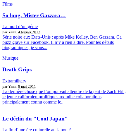
Films
So long, Mister Gazzara…
La mort d’un génie
par Yann,
4 février 2012
Série noire aux Etats-Unis : après Mike Kelley, Ben Gazzara. Ca
buzz grave sur Facebook. Il n’y a rien a dire. Pour les détails
biographiques, je vous...
Musique
Death Grips
Extramilitary
par Yann,
8 mai 2011
La dernière chose que l’on pouvait attendre de la part de Zach Hill,
le jeune californien prolifique aux mille collaborations,
principalement connu comme le...
Le déclin du "Cool Japan"
La fin d’une ère culturelle au Japon ?