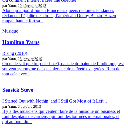
Ou comment Internet a créé une célébrité
par Yann,
20 décembre 2012
Alors qu’aujourd’hui en France les queers de toutes tendances
réclament l’égalité des droits, l’américain Denny Blazin’ Hazen
rappait haut et fort sa...
Musique
Hamilton Yarns
Rising (2010)
par Yann,
28 janvier 2010
On ne le sait que trop : le Lo-Fi, dans le domaine de l’indie-pop, est
souvent synonyme de sensiblerie et de naïveté exagérées. Rien de
tout cela avec...
Seasick Steve
I Started Out with Nothin’ and I Still Got Most of It Left...
par Yann,
6 octobre 2013
Il y a des musiciens qui veulent faire de la musique un business et
font des plans de carrière, qui font des tournées internationales, et
qui au bout du...