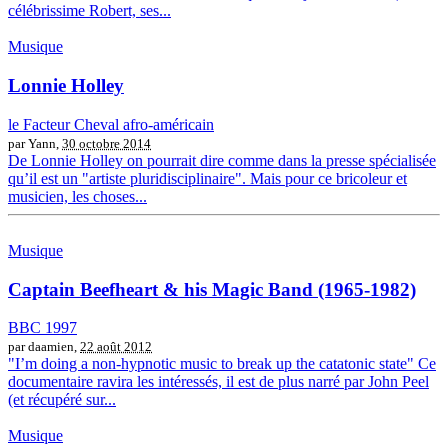
célébrissime Robert, ses...
Musique
Lonnie Holley
le Facteur Cheval afro-américain
par Yann,
30 octobre 2014
De Lonnie Holley on pourrait dire comme dans la presse spécialisée
qu’il est un "artiste pluridisciplinaire". Mais pour ce bricoleur et
musicien, les choses...
Musique
Captain Beefheart & his Magic Band (1965-1982)
BBC 1997
par daamien,
22 août 2012
"I’m doing a non-hypnotic music to break up the catatonic state" Ce
documentaire ravira les intéressés, il est de plus narré par John Peel
(et récupéré sur...
Musique