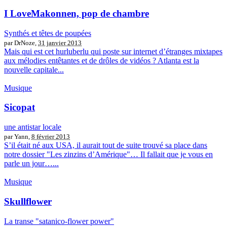
I LoveMakonnen, pop de chambre
Synthés et têtes de poupées
par DrNoze,
31 janvier 2013
Mais qui est cet hurluberlu qui poste sur internet d’étranges mixtapes
aux mélodies entêtantes et de drôles de vidéos ? Atlanta est la
nouvelle capitale...
Musique
Sicopat
une antistar locale
par Yann,
8 février 2013
S’il était né aux USA, il aurait tout de suite trouvé sa place dans
notre dossier "Les zinzins d’Amérique"… Il fallait que je vous en
parle un jour…...
Musique
Skullflower
La transe "satanico-flower power"