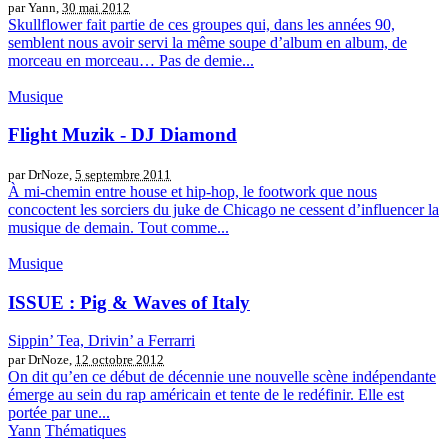
par Yann,
30 mai 2012
Skullflower fait partie de ces groupes qui, dans les années 90,
semblent nous avoir servi la même soupe d’album en album, de
morceau en morceau… Pas de demie...
Musique
Flight Muzik - DJ Diamond
par DrNoze,
5 septembre 2011
À mi-chemin entre house et hip-hop, le footwork que nous
concoctent les sorciers du juke de Chicago ne cessent d’influencer la
musique de demain. Tout comme...
Musique
ISSUE : Pig & Waves of Italy
Sippin’ Tea, Drivin’ a Ferrarri
par DrNoze,
12 octobre 2012
On dit qu’en ce début de décennie une nouvelle scène indépendante
émerge au sein du rap américain et tente de le redéfinir. Elle est
portée par une...
Yann
Thématiques