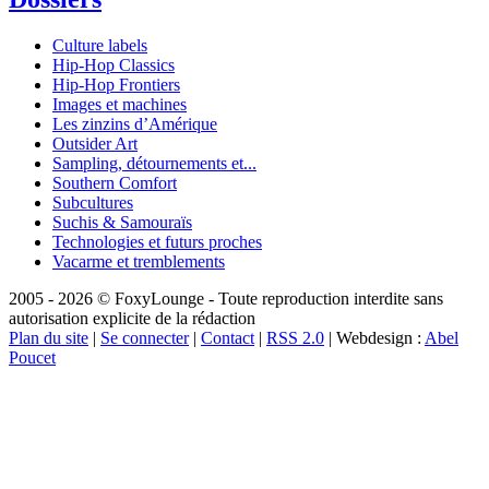
Culture labels
Hip-Hop Classics
Hip-Hop Frontiers
Images et machines
Les zinzins d’Amérique
Outsider Art
Sampling, détournements et...
Southern Comfort
Subcultures
Suchis & Samouraïs
Technologies et futurs proches
Vacarme et tremblements
2005 - 2026 © FoxyLounge - Toute reproduction interdite sans
autorisation explicite de la rédaction
Plan du site
|
Se connecter
|
Contact
|
RSS 2.0
| Webdesign :
Abel
Poucet