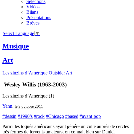
Sélections
Vidéos
Bilans
Présentations
Brèves
Select Language
▼
Musique
Art
Les zinzins d’Amérique
Outsider Art
Wesley Willis (1963-2003)
Les zinzins d’Amérique (1)
Yann
,
le 9 octobre 2011
#dessin
#1990’s
#rock
#Chicago
#based
#avant-pop
Parmi les toqués américains ayant généré un culte auprès de cercles
très fermés de fervents amateurs, on connait bien sur Daniel