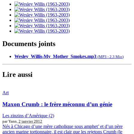
Documents joints
Wesley_Willis-My_Mother_Smokes.mp3
(
MP3
-
2.3 Mio
)
Lire aussi
Art
Maxon Crumb : le frère méconnu d’un génie
Les zinzins d’Amérique (2)
par Yann,
2 janvier 2012
Nés à Chicago d’une mère catholique sous amphet’ et d’un père
ancien marine tortionnaire, il est clair que les rejetons Crumb (le