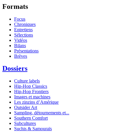
Formats
Focus
Chroniques
Entretiens
Sélections
Vidéos
Bilans
Présentations
Brèves
Dossiers
Culture labels
Hip-Hop Classics
Hip-Hop Frontiers
Images et machines
Les zinzins d’Amérique
Outsider Art
Sampling, détournements et...
Southern Comfort
Subcultures
Suchis & Samouraïs