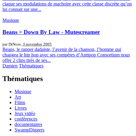
claque ses modulations de machoire avec cette classe discrète qu’on
lui connait sur une...
Musique
Beans > Down By Law - Mutescreamer
par DrNoze,
3 novembre 2005
Beans, le rapper dadaïste, l’avenir de la chanson, l’homme qui
changea le hip hop avec ses compères d’Antipop Consortium nous
offre 2 clips tirés de ses...
Damien
Thématiques
Thématiques
Musique
Art
Films
Livres
Jeux vidéo
conférences
documentaires
SwampDiggers