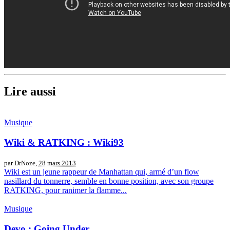
Lire aussi
Musique
Wiki & RATKING : Wiki93
par DrNoze,
28 mars 2013
Wiki est un jeune rappeur de Manhattan qui, armé d’un flow
nasillard du tonnerre, semble en bonne position, avec son groupe
RATKING, pour ranimer la flamme...
Musique
Devo : Going Under