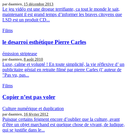
par daamien,
15 décembre 2013
Le jeu vidéo est une drogue terrifiante, ça tout le monde le sait,
maintenant il est grand temps d’informer les braves citoyens que
LSD est un produit CD...
Films
le desarroi esthétique Pierre Carles
émission striptease
par daamien,
8 août 2010
Luxe, calme et volupté ! En toute simplicité, la vie réflexive d’ un
publicitaire génial en retraite filmé par pierre Carles (l’ auteur de
"Pas vu, pas...
Films
Copier n’est pas voler
Culture numérique et duplication
par daamien,
16 février 2012
Puisque certains feignent encore d’oublier que la culture, avant
d’être un objet marchand est quelque chose de vivant, de ludique,
qui se justifie dans le...