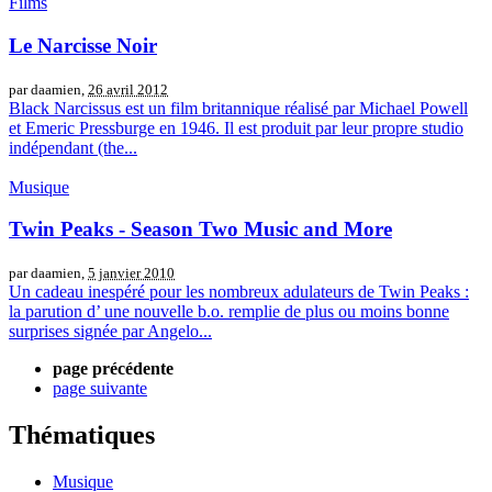
Films
Le Narcisse Noir
par daamien,
26 avril 2012
Black Narcissus est un film britannique réalisé par Michael Powell
et Emeric Pressburge en 1946. Il est produit par leur propre studio
indépendant (the...
Musique
Twin Peaks - Season Two Music and More
par daamien,
5 janvier 2010
Un cadeau inespéré pour les nombreux adulateurs de Twin Peaks :
la parution d’ une nouvelle b.o. remplie de plus ou moins bonne
surprises signée par Angelo...
page précédente
page suivante
Thématiques
Musique