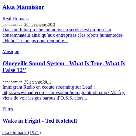
Äkta Människor
Real Humans
par daamien,
20 novembre 2013
Dans un futur proche, un nouveau service est proposé au
consommateur ainsi qu’aux entreprises : les robots humanoïdes
"Hubot". Conçus pour répondre...
Musique
Olneyville Sound System - What Is True, What Is
False 12’’
par daamien,
20 octobre 2011
Immigrant Radio en écoute streaming sur Load :
http://www.loadrecords.com/sound/immigrantradio.mp3 Voilà je
viens de voir les gus barbus d’O.S.S. alors...
Films
Wake in Fright - Ted Kotcheff
aka Outback (1971)