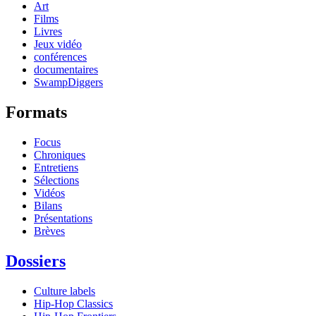
Art
Films
Livres
Jeux vidéo
conférences
documentaires
SwampDiggers
Formats
Focus
Chroniques
Entretiens
Sélections
Vidéos
Bilans
Présentations
Brèves
Dossiers
Culture labels
Hip-Hop Classics