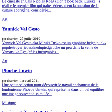
Le cineaste anglais Nicolas Roeg (Don’t look back, Eureka...)
réalise le premier film qui traite sérieusement la question de la
culture aborigène, considérée...
Art
Yannick Val Gesto
par daamien,
27 juillet 2010
Yannick Val Gesto aka Miruki Tusko est un graphiste belge punk-
popdestroyer-jedessinedupiedgauche un peu dans la veine de
Yamatsuka Eye (cf les incroyables...
Art
Phoebe Unwin
par daamien,
1er avril 2011
Une petite sélection pour découvrir le travail enchanteur de la
londonienne Phoebe Unwin, qui représente dans un bel équilibre
une image souvent dissimulée...
Musique