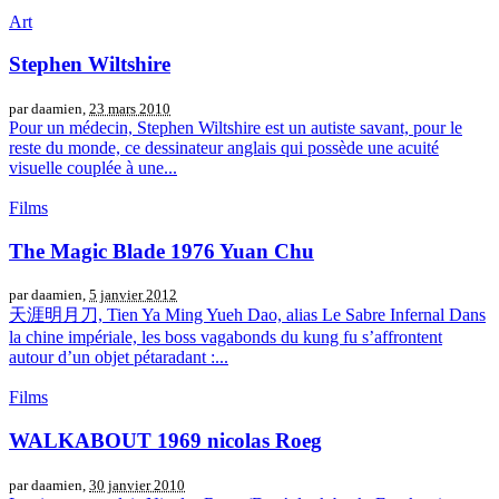
Art
Stephen Wiltshire
par daamien,
23 mars 2010
Pour un médecin, Stephen Wiltshire est un autiste savant, pour le
reste du monde, ce dessinateur anglais qui possède une acuité
visuelle couplée à une...
Films
The Magic Blade 1976 Yuan Chu
par daamien,
5 janvier 2012
天涯明月刀, Tien Ya Ming Yueh Dao, alias Le Sabre Infernal Dans
la chine impériale, les boss vagabonds du kung fu s’affrontent
autour d’un objet pétaradant :...
Films
WALKABOUT 1969 nicolas Roeg
par daamien,
30 janvier 2010