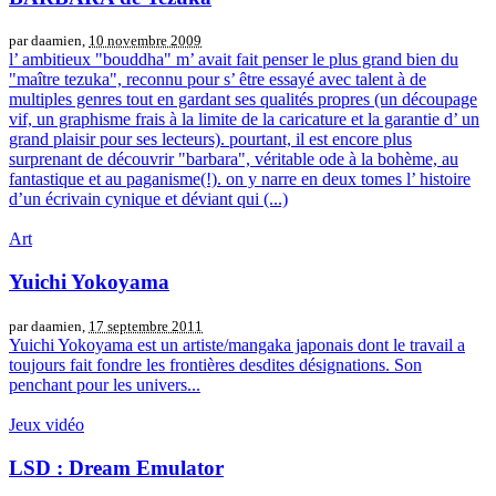
par daamien,
10 novembre 2009
l’ ambitieux "bouddha" m’ avait fait penser le plus grand bien du
"maître tezuka", reconnu pour s’ être essayé avec talent à de
multiples genres tout en gardant ses qualités propres (un découpage
vif, un graphisme frais à la limite de la caricature et la garantie d’ un
grand plaisir pour ses lecteurs). pourtant, il est encore plus
surprenant de découvrir "barbara", véritable ode à la bohème, au
fantastique et au paganisme(!). on y narre en deux tomes l’ histoire
d’un écrivain cynique et déviant qui (...)
Art
Yuichi Yokoyama
par daamien,
17 septembre 2011
Yuichi Yokoyama est un artiste/mangaka japonais dont le travail a
toujours fait fondre les frontières desdites désignations. Son
penchant pour les univers...
Jeux vidéo
LSD : Dream Emulator