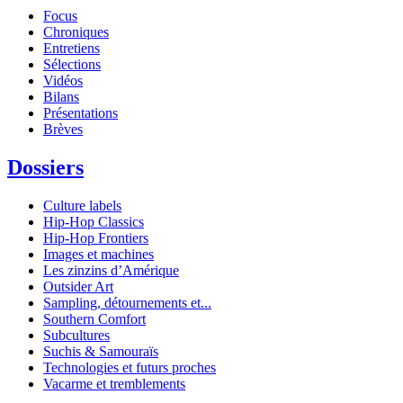
Focus
Chroniques
Entretiens
Sélections
Vidéos
Bilans
Présentations
Brèves
Dossiers
Culture labels
Hip-Hop Classics
Hip-Hop Frontiers
Images et machines
Les zinzins d’Amérique
Outsider Art
Sampling, détournements et...
Southern Comfort
Subcultures
Suchis & Samouraïs
Technologies et futurs proches
Vacarme et tremblements