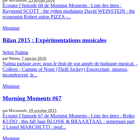
par Micusnule,
23 février 2016
Écouter l’épisode 68 de Morning Moments : Liste des titres :
Raymond SCOTT : the rythm modulator David WEINSTEIN : the
economist Robert anton PIZZA :...
Musique
Bilan 2015 : Expérimentations musicales
Selon Naïma
par Naïma,
7 janvier 2016
Naïma partage avec nous le fruit de son année de butinage musical. -
Colleen - Captain of None (Thrill Jockey) Ensorcelant, sinueux,
incandescent, le...
Musique
Morning Moments #67
par Micusnule,
19 octobre 2015
Écouter l’épisode 67 de Morning Moments : Liste des titres : Reiko
KUDO : this fall Jaap BLONK & BRAAXTAAL : sememani part
2 Lionel MARCHETTI : neuf...
Musique