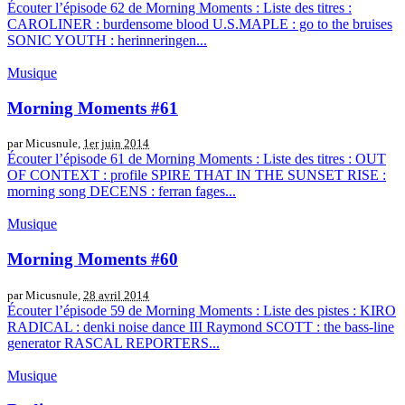
Écouter l’épisode 62 de Morning Moments : Liste des titres :
CAROLINER : burdensome blood U.S.MAPLE : go to the bruises
SONIC YOUTH : herinneringen...
Musique
Morning Moments #61
par Micusnule,
1er juin 2014
Écouter l’épisode 61 de Morning Moments : Liste des titres : OUT
OF CONTEXT : profile SPIRE THAT IN THE SUNSET RISE :
morning song DECENS : ferran fages...
Musique
Morning Moments #60
par Micusnule,
28 avril 2014
Écouter l’épisode 59 de Morning Moments : Liste des pistes : KIRO
RADICAL : denki noise dance III Raymond SCOTT : the bass-line
generator RASCAL REPORTERS...
Musique