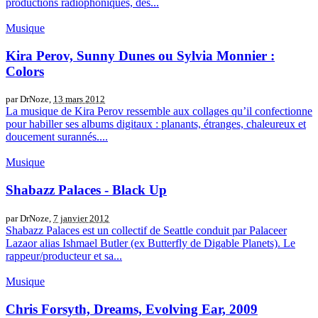
productions radiophoniques, des...
Musique
Kira Perov, Sunny Dunes ou Sylvia Monnier :
Colors
par DrNoze,
13 mars 2012
La musique de Kira Perov ressemble aux collages qu’il confectionne
pour habiller ses albums digitaux : planants, étranges, chaleureux et
doucement surannés....
Musique
Shabazz Palaces - Black Up
par DrNoze,
7 janvier 2012
Shabazz Palaces est un collectif de Seattle conduit par Palaceer
Lazaor alias Ishmael Butler (ex Butterfly de Digable Planets). Le
rappeur/producteur et sa...
Musique
Chris Forsyth, Dreams, Evolving Ear, 2009