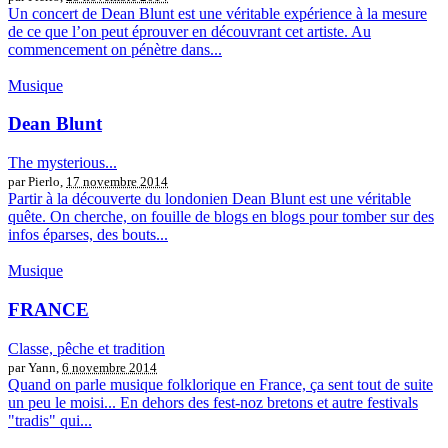
Un concert de Dean Blunt est une véritable expérience à la mesure
de ce que l’on peut éprouver en découvrant cet artiste. Au
commencement on pénètre dans...
Musique
Dean Blunt
The mysterious...
par Pierlo,
17 novembre 2014
Partir à la découverte du londonien Dean Blunt est une véritable
quête. On cherche, on fouille de blogs en blogs pour tomber sur des
infos éparses, des bouts...
Musique
FRANCE
Classe, pêche et tradition
par Yann,
6 novembre 2014
Quand on parle musique folklorique en France, ça sent tout de suite
un peu le moisi... En dehors des fest-noz bretons et autre festivals
"tradis" qui...