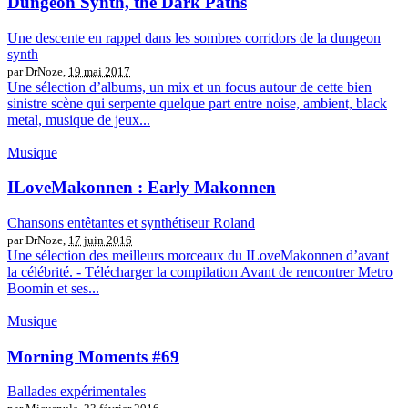
Dungeon Synth, the Dark Paths
Une descente en rappel dans les sombres corridors de la dungeon
synth
par DrNoze,
19 mai 2017
Une sélection d’albums, un mix et un focus autour de cette bien
sinistre scène qui serpente quelque part entre noise, ambient, black
metal, musique de jeux...
Musique
ILoveMakonnen : Early Makonnen
Chansons entêtantes et synthétiseur Roland
par DrNoze,
17 juin 2016
Une sélection des meilleurs morceaux du ILoveMakonnen d’avant
la célébrité. - Télécharger la compilation Avant de rencontrer Metro
Boomin et ses...
Musique
Morning Moments #69
Ballades expérimentales