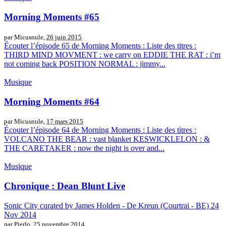
Morning Moments #65
par Micusnule,
26 juin 2015
Écouter l’épisode 65 de Morning Moments : Liste des titres :
THIRD MIND MOVMENT : we carry on EDDIE THE RAT : i’m
not coming back POSITION NORMAL : jimmy...
Musique
Morning Moments #64
par Micusnule,
17 mars 2015
Écouter l’épisode 64 de Morning Moments : Liste des titres :
VOLCANO THE BEAR : vast blanket KESWICKLELON : &
THE CARETAKER : now the night is over and...
Musique
Chronique : Dean Blunt Live
Sonic City curated by James Holden - De Kreun (Courtrai - BE) 24
Nov 2014
par Pierlo,
25 novembre 2014