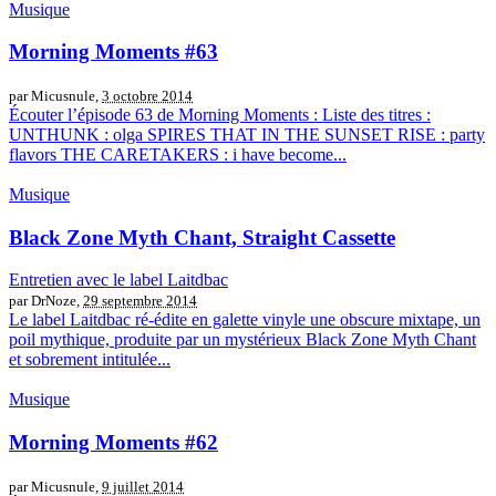
Musique
Morning Moments #63
par Micusnule,
3 octobre 2014
Écouter l’épisode 63 de Morning Moments : Liste des titres :
UNTHUNK : olga SPIRES THAT IN THE SUNSET RISE : party
flavors THE CARETAKERS : i have become...
Musique
Black Zone Myth Chant, Straight Cassette
Entretien avec le label Laitdbac
par DrNoze,
29 septembre 2014
Le label Laitdbac ré-édite en galette vinyle une obscure mixtape, un
poil mythique, produite par un mystérieux Black Zone Myth Chant
et sobrement intitulée...
Musique
Morning Moments #62
par Micusnule,
9 juillet 2014