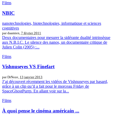
Films
NBIC
nanotechnologies, biotechnologies, informatique et sciences
cognitives
par daamien,
7 février 2011
Deux documentaires pour mesurer la sidérante dualité intrinsèque
aux N.B.I.C. Le silence des nanos, un documentaire critique de
Julien Colin (2005) :...
Films
Vishnuseyes VS Finefart
par DrNoze,
13 janvier 2013
J’ai découvert récemment les vidéos de Vishnuseyes par hasard,
grâce à un clip qu’il a fait pour le morceau Friday de
SpaceGhostPurrp. En allant voir sur la...
Films
À quoi pense le cinéma américain ...