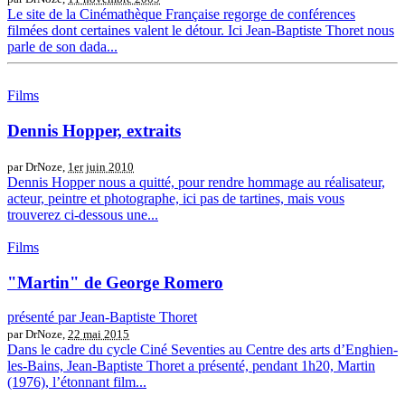
Le site de la Cinémathèque Française regorge de conférences
filmées dont certaines valent le détour. Ici Jean-Baptiste Thoret nous
parle de son dada...
Films
Dennis Hopper, extraits
par DrNoze,
1er juin 2010
Dennis Hopper nous a quitté, pour rendre hommage au réalisateur,
acteur, peintre et photographe, ici pas de tartines, mais vous
trouverez ci-dessous une...
Films
"Martin" de George Romero
présenté par Jean-Baptiste Thoret
par DrNoze,
22 mai 2015
Dans le cadre du cycle Ciné Seventies au Centre des arts d’Enghien-
les-Bains, Jean-Baptiste Thoret a présenté, pendant 1h20, Martin
(1976), l’étonnant film...