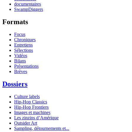
documentaires
SwampDiggers
Formats
Focus
Chroniques
Entretiens
Sélections
Vidéos
Bilans
Présentations
Brèves
Dossiers
Culture labels
Hip-Hop Classics
Hip-Hop Frontiers
Images et machines
Les zinzins d’Amérique
Outsider Art
Sampling, détournements et...