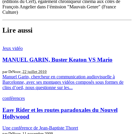
(éditions du Cerf), également chroniqueur cinéma aux côtés de
François Angelier dans l’émission "Mauvais Genre" (France
Culture)
Lire aussi
Jeux vidéo
MANUEL GARIN, Buster Keaton VS Mario
par DrNoze,
22 juillet 2010
Manuel Garin, chercheur en communication audiovisuelle à
Barcelonne, avec ses montages vidéos composés sous formes de
clins d’oeil, nous questionne sur les...
conférences
Easy Rider et les routes paradoxales du Nouvel
Hollywood
Une conférence de Jean-Baptiste Thoret
par DrNoze,
11 novembre 2009