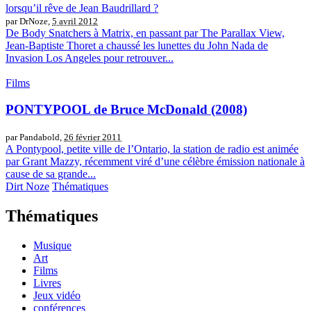
lorsqu’il rêve de Jean Baudrillard ?
par DrNoze,
5 avril 2012
De Body Snatchers à Matrix, en passant par The Parallax View,
Jean-Baptiste Thoret a chaussé les lunettes du John Nada de
Invasion Los Angeles pour retrouver...
Films
PONTYPOOL de Bruce McDonald (2008)
par Pandabold,
26 février 2011
A Pontypool, petite ville de l’Ontario, la station de radio est animée
par Grant Mazzy, récemment viré d’une célèbre émission nationale à
cause de sa grande...
Dirt Noze
Thématiques
Thématiques
Musique
Art
Films
Livres
Jeux vidéo
conférences