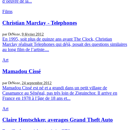
d’oeuvre de la...
Films
Christian Marclay - Telephones
par DrNoze,
9 février 2012
En 1995, soit plus de quinze ans avant The Clock, Christian
Marclay réalisait Telephones qui déjà, posait des questions similaires
au long film de l’artiste....
Art
Mamadou Cissé
par DrNoze,
24 septembre 2012
Mamadou Cissé est né et a grandi dans un petit village de
Casamance au Sénégal, pas très loin de Ziguinchor. Il arrive en
France en 1978 à l’âge de 18 ans et...
Art
Claire Hentschker, averages Grand Theft Auto