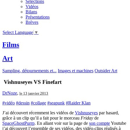
Sélections
Vidéos
Bilans
Présentations
Brèves
Select Language
▼
Films
Art
Sampling, détournements et...
Images et machines
Outsider Art
Vishnuseyes VS Finefart
DrNoze
,
le 13 janvier 2013
#vidéo
#dessin
#collage
#seapunk
#Raider Klan
J’ai découvert récemment les vidéos de
Vishnuseyes
par hasard,
grâce à un clip qu’il a fait pour le morceau
Friday
de
SpaceGhostPurrp
. En allant voir sur la page de
son compte
Youtube
j’ai découvert l’ensemble de ses vidéos, des vidéo-clips réalisés à