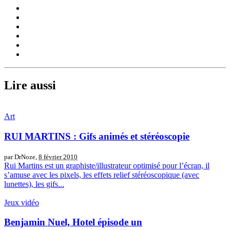
Lire aussi
Art
RUI MARTINS : Gifs animés et stéréoscopie
par DrNoze,
8 février 2010
Rui Martins est un graphiste/illustrateur optimisé pour l’écran, il
s’amuse avec les pixels, les effets relief stéréoscopique (avec
lunettes), les gifs...
Jeux vidéo
Benjamin Nuel, Hotel épisode un