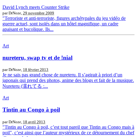
David Lynch meets Counter Strike
par DrNoze,
29 novembre 2009
"Terroriste et anti-terroriste, figures archétypales du jeu vidéo de
guerre actuel, sont isolés dans un hôtel magnifique, un cadre
apaisant et bucolique. Ils...
Art
nureteru, swap tv et de !nial
par DrNoze,
18 février 2013
Je ne sais pas grand chose de nureteru. Il s’agirait à priori d’un
japonais qui prend des photos, anime des blogs et fait de la musique.
Nureteru (濡れてる :...
Art
Tintin au Congo à poil
par DrNoze,
18 avril 2013
"Tintin au Congo à poil, c’est tout pareil que Tintin au Congo mais à
poil", c’est ainsi que l’auteur mystérieux de ce détournement du chef