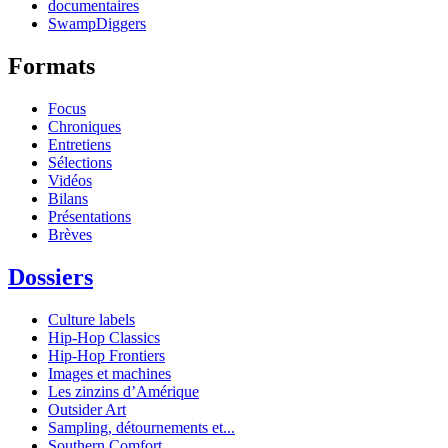
documentaires
SwampDiggers
Formats
Focus
Chroniques
Entretiens
Sélections
Vidéos
Bilans
Présentations
Brèves
Dossiers
Culture labels
Hip-Hop Classics
Hip-Hop Frontiers
Images et machines
Les zinzins d’Amérique
Outsider Art
Sampling, détournements et...
Southern Comfort