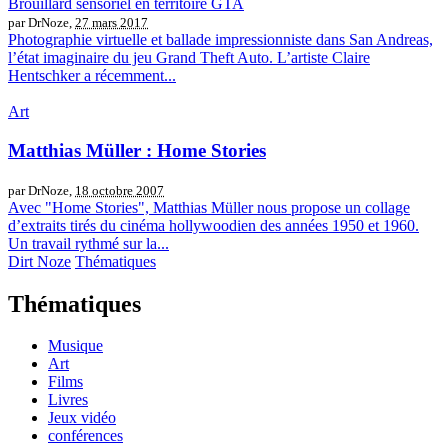
Brouillard sensoriel en territoire GTA
par DrNoze,
27 mars 2017
Photographie virtuelle et ballade impressionniste dans San Andreas,
l’état imaginaire du jeu Grand Theft Auto. L’artiste Claire
Hentschker a récemment...
Art
Matthias Müller : Home Stories
par DrNoze,
18 octobre 2007
Avec "Home Stories", Matthias Müller nous propose un collage
d’extraits tirés du cinéma hollywoodien des années 1950 et 1960.
Un travail rythmé sur la...
Dirt Noze
Thématiques
Thématiques
Musique
Art
Films
Livres
Jeux vidéo
conférences