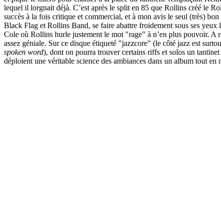
lequel il lorgnait déjà. C’est après le split en 85 que Rollins créé l
succès à la fois critique et commercial, et à mon avis le seul (très) b
Black Flag et Rollins Band, se faire abattre froidement sous ses yeux 
Cole où Rollins hurle justement le mot "rage" à n’en plus pouvoir. A 
assez géniale. Sur ce disque étiqueté "jazzcore" (le côté jazz est surt
spoken word
), dont on pourra trouver certains riffs et solos un tanti
déploient une véritable science des ambiances dans un album tout en 