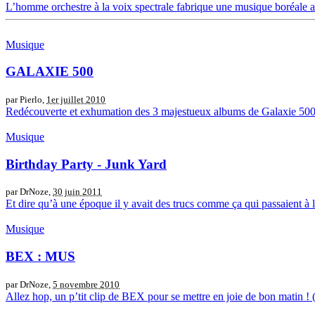
L’homme orchestre à la voix spectrale fabrique une musique boréale aux
Musique
GALAXIE 500
par Pierlo,
1er juillet 2010
Redécouverte et exhumation des 3 majestueux albums de Galaxie 500..
Musique
Birthday Party - Junk Yard
par DrNoze,
30 juin 2011
Et dire qu’à une époque il y avait des trucs comme ça qui passaient à l
Musique
BEX : MUS
par DrNoze,
5 novembre 2010
Allez hop, un p’tit clip de BEX pour se mettre en joie de bon mati