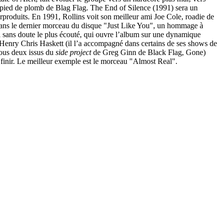
té pied de plomb de Blag Flag. The End of Silence (1991) sera un
surproduits. En 1991, Rollins voit son meilleur ami Joe Cole, roadie de
nt dans le dernier morceau du disque "Just Like You", un hommage à
i sans doute le plus écouté, qui ouvre l’album sur une dynamique
e d’Henry Chris Haskett (il l’a accompagné dans certains de ses shows de
(tous deux issus du
side project
de Greg Ginn de Black Flag, Gone)
finir. Le meilleur exemple est le morceau "Almost Real".