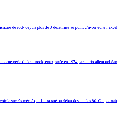
assioné de rock depuis plus de 3 décennies au point d’avoir édité l’excell
e cette perle du krautrock, enregistrée en 1974 par le trio allemand San
oir le succès mérité qu’il aura raté au début des années 80. On pourrait 