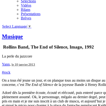
Sélections
Vidéos
Bilans
Présentations
Brèves
Select Language
▼
Musique
Rollins Band, The End of Silence, Imago, 1992
La perle du jazzcore
Yann
,
le 10 janvier 2013
#rock
On a tous été jeune un jour, et on planque tous au moins un disque au
concerne, c’est
The End of Silence
de la joyeuse Bande à Henry Rol
Adoré dès la première écoute, écouté et réécouté, puis enterré parce q
pleinement assumé. Ok, le personnage, mégalo au dernier degré, peut 
pris en main et je me suis inscrit à un club de muscu, et aujourd’hui
et piqué le micro pour chanter à la place du fantoche remplaçant Keith