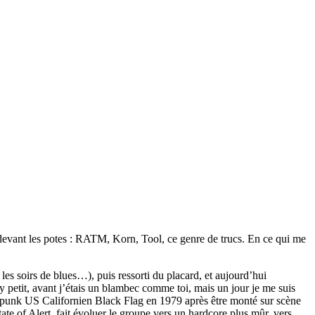
 devant les potes : RATM, Korn, Tool, ce genre de trucs. En ce qui me
es soirs de blues…), puis ressorti du placard, et aujourd’hui
petit, avant j’étais un blambec comme toi, mais un jour je me suis
de punk US Californien Black Flag en 1979 après être monté sur scène
te of Alert, fait évoluer le groupe vers un hardcore plus mûr, vers