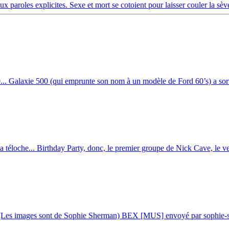
 paroles explicites. Sexe et mort se cotoient pour laisser couler la sè
. Galaxie 500 (qui emprunte son nom à un modèle de Ford 60’s) a sorti
a téloche... Birthday Party, donc, le premier groupe de Nick Cave, le ver
n ! (Les images sont de Sophie Sherman) BEX [MUS] envoyé par sophie-s