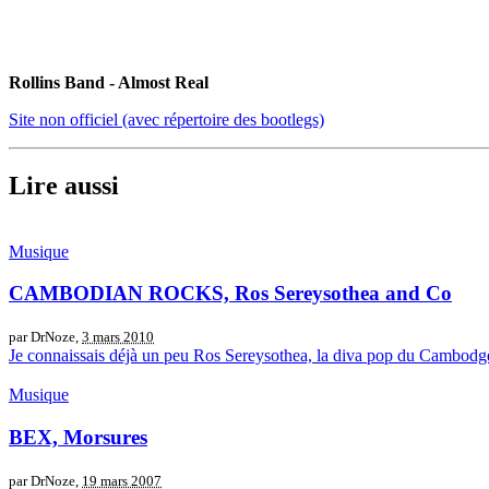
Rollins Band - Almost Real
Site non officiel (avec répertoire des bootlegs)
Lire aussi
Musique
CAMBODIAN ROCKS, Ros Sereysothea and Co
par DrNoze,
3 mars 2010
Je connaissais déjà un peu Ros Sereysothea, la diva pop du Cambodge de
Musique
BEX, Morsures
par DrNoze,
19 mars 2007