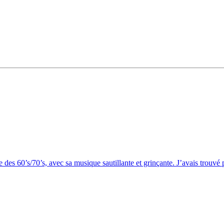
s 60’s/70’s, avec sa musique sautillante et grinçante. J’avais trouvé p