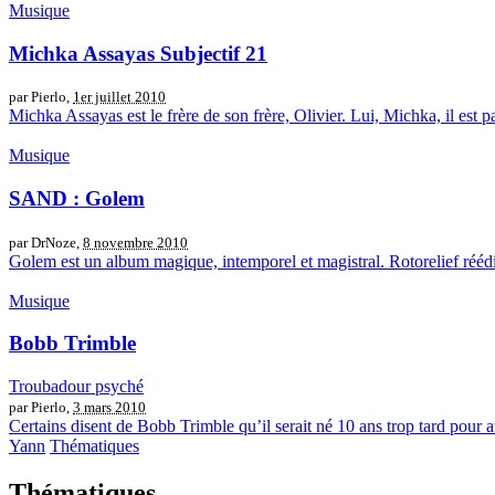
Musique
Michka Assayas Subjectif 21
par Pierlo,
1er juillet 2010
Michka Assayas est le frère de son frère, Olivier. Lui, Michka, il est p
Musique
SAND : Golem
par DrNoze,
8 novembre 2010
Golem est un album magique, intemporel et magistral. Rotorelief réédit
Musique
Bobb Trimble
Troubadour psyché
par Pierlo,
3 mars 2010
Certains disent de Bobb Trimble qu’il serait né 10 ans trop tard pour av
Yann
Thématiques
Thématiques