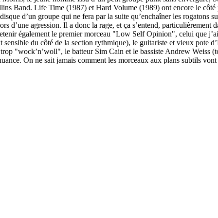
e Rollins Band. Life Time (1987) et Hard Volume (1989) ont encore le cô
on disque d’un groupe qui ne fera par la suite qu’enchaîner les rogatons 
lors d’une agression. Il a donc la rage, et ça s’entend, particulièreme
retenir également le premier morceau "Low Self Opinion", celui que j’a
out sensible du côté de la section rythmique), le guitariste et vieux pot
net trop "wock’n’woll", le batteur Sim Cain et le bassiste Andrew Weiss 
nuance. On ne sait jamais comment les morceaux aux plans subtils vont 