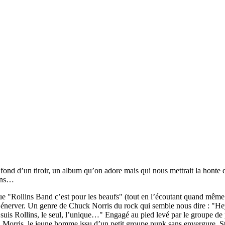
 fond d’un tiroir, un album qu’on adore mais qui nous mettrait la honte
lins…
ue "Rollins Band c’est pour les beaufs" (tout en l’écoutant quand même l
énerver. Un genre de Chuck Norris du rock qui semble nous dire : "Hey 
 je suis Rollins, le seul, l’unique…" Engagé au pied levé par le groupe 
 Morris, le jeune homme issu d’un petit groupe punk sans envergure, Sta