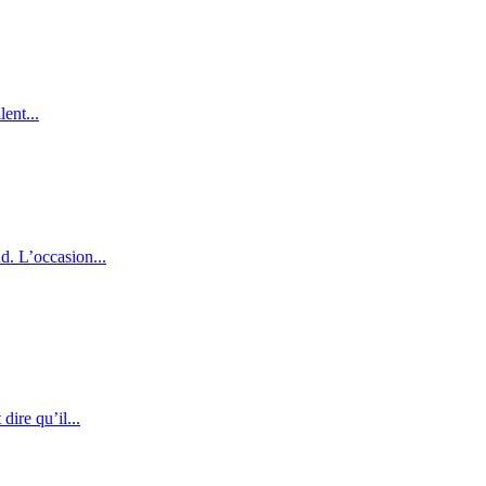
ent...
d. L’occasion...
dire qu’il...