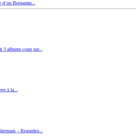
ve d’un Benjamin...
 3 albums coup sur...
re à la...
herman. - Regardez...