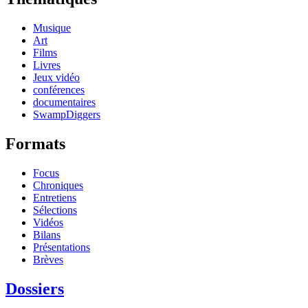
Musique
Art
Films
Livres
Jeux vidéo
conférences
documentaires
SwampDiggers
Formats
Focus
Chroniques
Entretiens
Sélections
Vidéos
Bilans
Présentations
Brèves
Dossiers