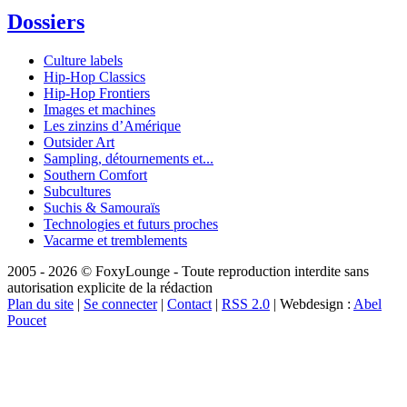
Dossiers
Culture labels
Hip-Hop Classics
Hip-Hop Frontiers
Images et machines
Les zinzins d’Amérique
Outsider Art
Sampling, détournements et...
Southern Comfort
Subcultures
Suchis & Samouraïs
Technologies et futurs proches
Vacarme et tremblements
2005 - 2026 © FoxyLounge - Toute reproduction interdite sans
autorisation explicite de la rédaction
Plan du site
|
Se connecter
|
Contact
|
RSS 2.0
| Webdesign :
Abel
Poucet