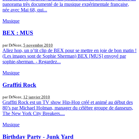
panorama très documenté de la musique expérimentale française,
née avec Mai 68, qui...
Musique
BEX : MUS
par DrNoze,
5 novembre 2010
Allez hop, un p’tit clip de BEX pour se mettre en joie de bon matin !
(Les images sont de Sophie Sherman) BEX [MUS] envoyé par
sophie-sherman. - Regardez...
Musique
Graffiti Rock
par DrNoze,
12 janvier 2010
Graffiti Rock est un TV show Hip-Hop créé et animé au début des
80’s par Michael Holman, manager du célèbre groupe de danseurs,
The New York City Breakers....
Musique
Birthday Party - Junk Yard