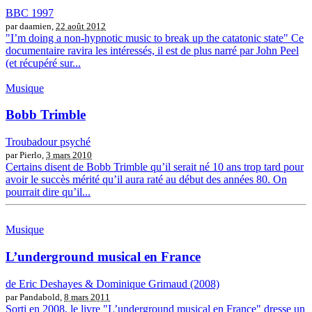
BBC 1997
par daamien,
22 août 2012
"I’m doing a non-hypnotic music to break up the catatonic state" Ce
documentaire ravira les intéressés, il est de plus narré par John Peel
(et récupéré sur...
Musique
Bobb Trimble
Troubadour psyché
par Pierlo,
3 mars 2010
Certains disent de Bobb Trimble qu’il serait né 10 ans trop tard pour
avoir le succès mérité qu’il aura raté au début des années 80. On
pourrait dire qu’il...
Musique
L’underground musical en France
de Eric Deshayes & Dominique Grimaud (2008)
par Pandabold,
8 mars 2011
Sorti en 2008, le livre "L’underground musical en France" dresse un