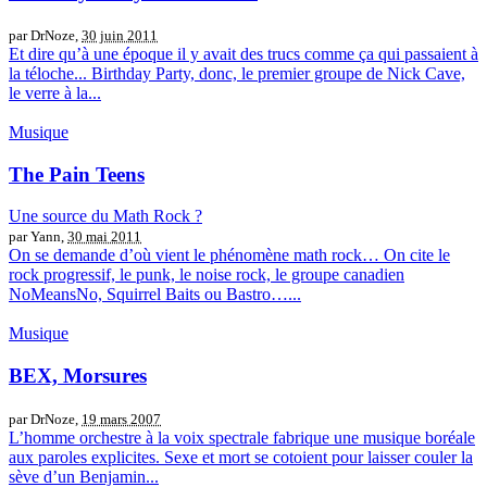
par DrNoze,
30 juin 2011
Et dire qu’à une époque il y avait des trucs comme ça qui passaient à
la téloche... Birthday Party, donc, le premier groupe de Nick Cave,
le verre à la...
Musique
The Pain Teens
Une source du Math Rock ?
par Yann,
30 mai 2011
On se demande d’où vient le phénomène math rock… On cite le
rock progressif, le punk, le noise rock, le groupe canadien
NoMeansNo, Squirrel Baits ou Bastro…...
Musique
BEX, Morsures
par DrNoze,
19 mars 2007
L’homme orchestre à la voix spectrale fabrique une musique boréale
aux paroles explicites. Sexe et mort se cotoient pour laisser couler la
sève d’un Benjamin...