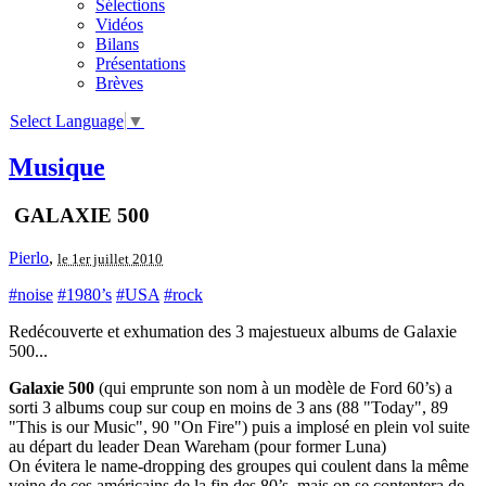
Sélections
Vidéos
Bilans
Présentations
Brèves
Select Language
▼
Musique
GALAXIE 500
Pierlo
,
le 1er juillet 2010
#noise
#1980’s
#USA
#rock
Redécouverte et exhumation des 3 majestueux albums de Galaxie
500...
Galaxie 500
(qui emprunte son nom à un modèle de Ford 60’s) a
sorti 3 albums coup sur coup en moins de 3 ans (88 "Today", 89
"This is our Music", 90 "On Fire") puis a implosé en plein vol suite
au départ du leader Dean Wareham (pour former Luna)
On évitera le name-dropping des groupes qui coulent dans la même
veine de ces américains de la fin des 80’s, mais on se contentera de