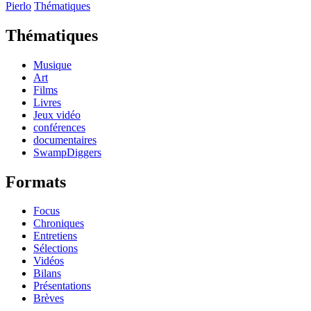
Pierlo
Thématiques
Thématiques
Musique
Art
Films
Livres
Jeux vidéo
conférences
documentaires
SwampDiggers
Formats
Focus
Chroniques
Entretiens
Sélections
Vidéos
Bilans
Présentations
Brèves